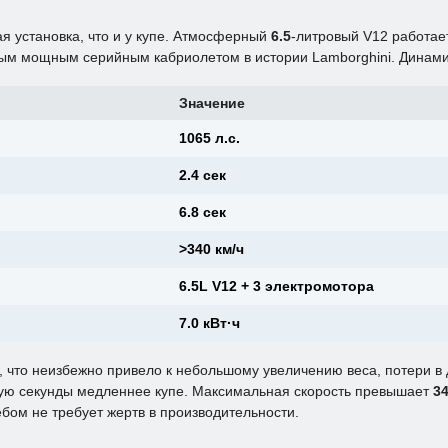
я установка, что и у купе. Атмосферный
6.5
-литровый V12 работае
мым мощным серийным кабриолетом в истории Lamborghini. Динами
Значение
1065 л.с.
2.4 сек
6.8 сек
>340 км/ч
6.5L V12 + 3 электромотора
7.0 кВт·ч
 что неизбежно привело к небольшому увеличению веса, потери в
ятую секунды медленнее купе. Максимальная скорость превышает
3
бом не требует жертв в производительности.