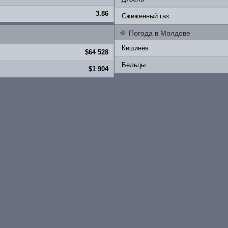
3.86
Сжиженный газ
🌞
Погода в Молдове
Кишинёв
$64 528
Бельцы
$1 904