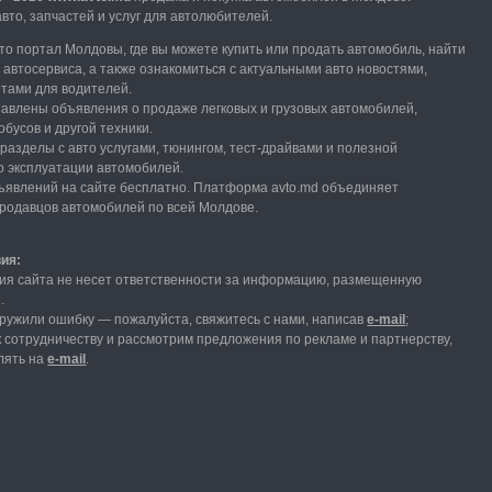
вто, запчастей и услуг для автолюбителей.
вто портал Молдовы, где вы можете купить или продать автомобиль,
найти
и автосервиса, а также ознакомиться с актуальными авто новостями,
етами для водителей.
тавлены объявления о продаже легковых и грузовых автомобилей,
обусов и другой техники.
разделы с авто услугами,
тюнингом, тест-драйвами и полезной
 эксплуатации автомобилей.
явлений на сайте бесплатно.
Платформа avto.md объединяет
продавцов автомобилей по всей Молдове.
вия:
ия сайта не несет ответственности за информацию, размещенную
и.
ружили ошибку — пожалуйста, свяжитесь с нами
, написав
е-mail
;
 сотрудничеству и рассмотрим предложения по рекламе и партнерству,
лять на
е-mail
.