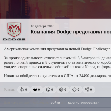
10 декабря 2016
Компания Dodge представил нов
Американская компания представила новый Dodge Challenger 
За производительность отвечает знакомый 3,5-литровый двиг
ранее полный привод и 8-ступенчатую автоматическую коробку
увидеть споривные сиденья с обивкой из кожи Nappa, инфор
Новинка обойдется покупателям в США от 34490 долларов, что
👍
❤️
😮
😄
😢
👎
Реакции:
0
0
0
0
0
0
Для комментария необходимо
войти
или
зарегистрироваться
.