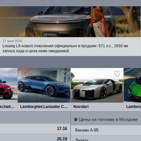
17 мая 2026
Lixiang L9 нового поколения официально в продаже: 571 л.с., 1650 км
запаса хода и цена ниже ожидаемой
BMW M3 CS Handschalter (2027)
Lamborghini Lanzador Concept 2026
Nuvolari
Lamborg
⛽
Цены на топливо в Молдове
17.16
Бензин A-95
20.19
Дизель