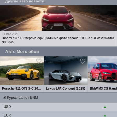
Другие авто новости
:
17 мая 2026
Xiaomi YU7 GT: первые официальные фото салона, 1003 л.с. и максималка
300 км/ч
Авто Мото обои
Porsche 911 GT3 S-C 2027
Lexus LFA Concept (2025)
💰
Курсы валют BNM
USD
▲
EUR
▲