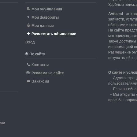
Удобный поиск а
📝
Мои объявления
Avto.md
- это а
♥
Мои фавориты
запчасти, услуг
обзорами и сов
👮
Мои данные
На сайте предс
➕
Разместить объявление
мотоциклов, авт
Также доступны 
Вход
информацией по
d
Размещение объ
🌐
По сайту
покупателей и 
📞
Контакты
О сайте и усло
👓
Реклама на сайте
–
Администрац
💼
Вакансии
пользователям
–
Если вы обна
– Мы открыты к
просьба направ
ове