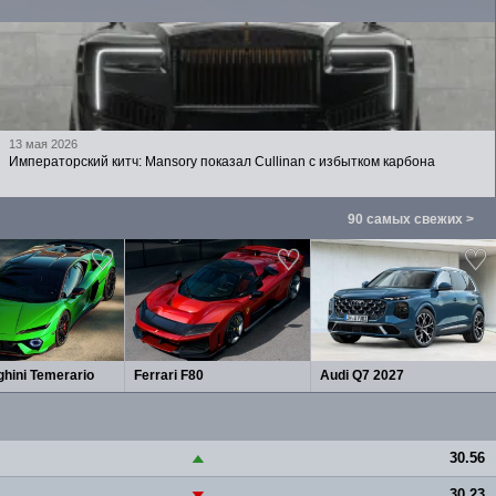
13 мая 2026
Императорский китч: Mansory показал Cullinan с избытком карбона
90 самых свежих >
hini Temerario
Ferrari F80
Audi Q7 2027
30.56
▲
30.23
▼