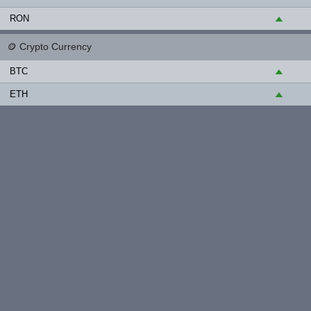
RON
▲
🪙
Crypto Currency
BTC
▲
ETH
▲