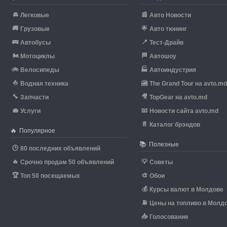
🚘
📰
Легковые
Авто Новости
🚚
🌟
Грузовые
Авто тюнинг
🚌
📍
Автобусы
Тест-Драйв
🏍
🏁
Мотоциклы
Автошоу
🚲
🏭
Велосипеды
Автоиндустрия
⛵
🎦
Водная техника
The Grand Tour на avto.m
🔧
🎥
Запчасти
TopGear на avto.md
💼
📧
Услуги
Новости сайта avto.md
📄
Каталог брэндов
🔥
Популярное
📚
Полезные
🕒
80 последних объявлений
🔥
💡
Срочно продам 50 объявлений
Советы
🏆
🎨
Топ 50 посещаемых
Обои
💰
Курсы валют в Молдове
⛽
Цены на топливо в Молд
📥
Голосование