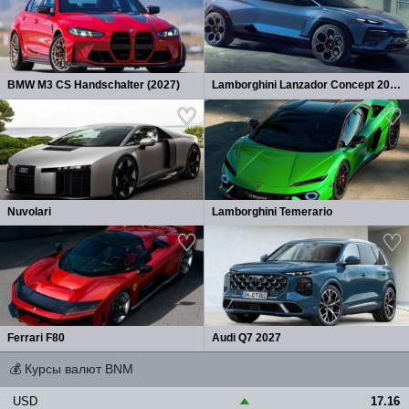
BMW M3 CS Handschalter (2027)
Lamborghini Lanzador Concept 2026
Nuvolari
Lamborghini Temerario
Ferrari F80
Audi Q7 2027
💰
Курсы валют BNM
USD
17.16
▲