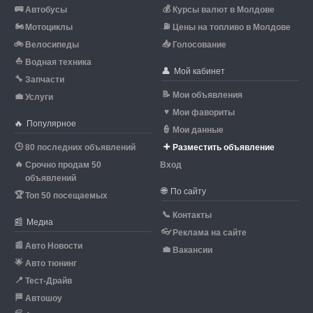
🚌
💰
Автобусы
Курсы валют в Молдове
🏍
⛽
Мотоциклы
Цены на топливо в Молдове
🚲
📥
Велосипеды
Голосование
⛵
Водная техника
👤
Мой кабинет
🔧
Запчасти
📝
Мои объявления
💼
Услуги
♥
Мои фавориты
🔥
Популярное
👮
Мои данные
🕒
➕
80 последних объявлений
Разместить объявление
🔥
Срочно продам 50
Вход
объявлений
🌐
По сайту
🏆
Топ 50 посещаемых
📞
Контакты
📰
Медиа
👓
Реклама на сайте
📰
Авто Новости
💼
Вакансии
🌟
Авто тюнинг
📍
Тест-Драйв
🏁
Автошоу