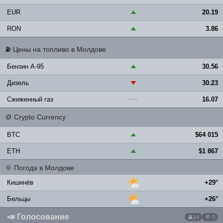
EUR
20.19
▲
RON
3.86
▲
⛽
Цены на топливо в Молдове
Бензин A-95
30.56
▲
Дизель
30.23
▼
Сжиженный газ
16.07
—
🪙
Crypto Currency
BTC
$64 015
▲
ETH
$1 867
▲
🌞
Погода в Молдове
Кишинёв
+29°
Бельцы
+26°
📣
Голосование
14
💬 0