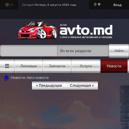
♥
0
Вход
Сегодня
Четверг, 6 августа 2026 года
Найти
☰
Легковые
Запчасти
Услуги
Новости
🏠
/
/
Новости
Авто новости
« Предыдущая
Следующая »