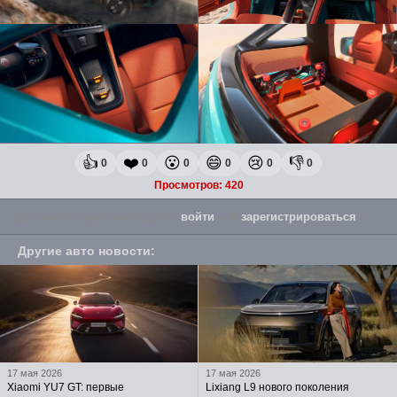
👍
❤️
😮
😄
😢
👎
0
0
0
0
0
0
Просмотров: 420
Для комментария необходимо
войти
или
зарегистрироваться
.
Другие авто новости
:
17 мая 2026
17 мая 2026
Xiaomi YU7 GT: первые
Lixiang L9 нового поколения