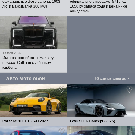
официальные фото салона, 1003
официально в продаже: 571 л.с.,
л.с. и максималка 300 км/ч
1650 км запаса хода и цена ниже
ожидаемой
13 мая 2026
Императорский китч: Mansory
показал Cullinan с избытком
карбона
Авто Мото обои
90 самых свежих >
Porsche 911 GT3 S-C 2027
Lexus LFA Concept (2025)