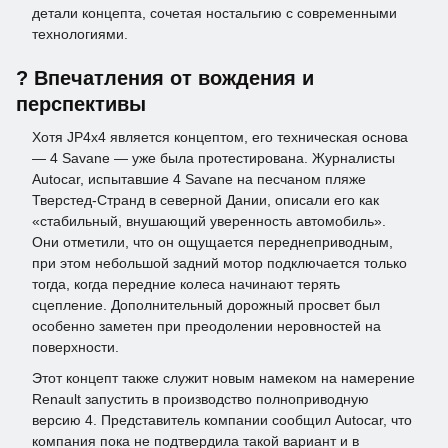
детали концепта, сочетая ностальгию с современными
технологиями.
?️ Впечатления от вождения и
перспективы
Хотя JP4x4 является концептом, его техническая основа
— 4 Savane — уже была протестирована. Журналисты
Autocar, испытавшие 4 Savane на песчаном пляже
Тверстед-Странд в северной Дании, описали его как
«стабильный, внушающий уверенность автомобиль».
Они отметили, что он ощущается переднеприводным,
при этом небольшой задний мотор подключается только
тогда, когда передние колеса начинают терять
сцепление. Дополнительный дорожный просвет был
особенно заметен при преодолении неровностей на
поверхности.
Этот концепт также служит новым намеком на намерение
Renault запустить в производство полноприводную
версию 4. Представитель компании сообщил Autocar, что
компания пока не подтвердила такой вариант и в