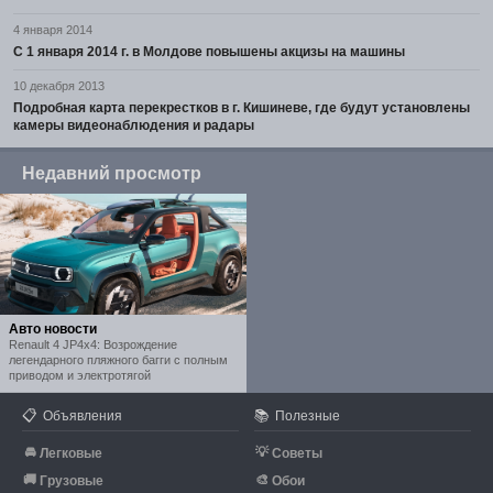
4 января 2014
С 1 января 2014 г. в Молдове повышены акцизы на машины
10 декабря 2013
Подробная карта перекрестков в г. Кишиневе, где будут установлены
камеры видеонаблюдения и радары
Недавний просмотр
Авто новости
Renault 4 JP4x4: Возрождение
легендарного пляжного багги с полным
приводом и электротягой
📋
📚
Объявления
Полезные
🚘
💡
Легковые
Советы
🚚
🎨
Грузовые
Обои