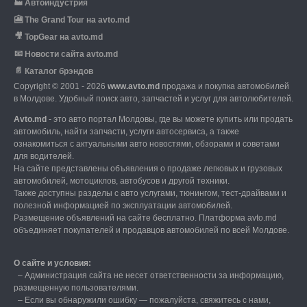
🏭
Автоиндустрия
🎦
The Grand Tour на avto.md
🎥
TopGear на avto.md
📧
Новости сайта avto.md
📄
Каталог брэндов
Copyright © 2001 - 2026
www.avto.md
продажа и покупка автомобилей
в Молдове. Удобный поиск авто, запчастей и услуг для автолюбителей.
Avto.md
- это авто портал Молдовы, где вы можете купить или продать
автомобиль,
найти запчасти, услуги автосервиса, а также
ознакомиться с актуальными авто новостями,
обзорами и советами
для водителей.
На сайте представлены объявления о продаже легковых и грузовых
автомобилей,
мотоциклов, автобусов и другой техники.
Также доступны разделы с авто услугами,
тюнингом, тест-драйвами и
полезной информацией по эксплуатации автомобилей.
Размещение объявлений на сайте бесплатно.
Платформа avto.md
объединяет покупателей и продавцов автомобилей по всей Молдове.
О сайте и условия:
–
Администрация сайта не несет ответственности за информацию,
размещенную пользователями.
–
Если вы обнаружили ошибку — пожалуйста, свяжитесь с нами
,