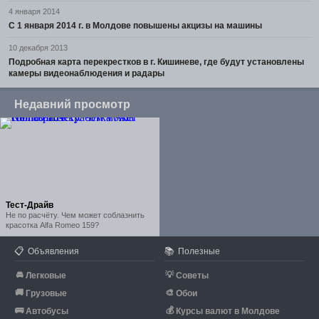
4 января 2014
С 1 января 2014 г. в Молдове повышены акцизы на машины
10 декабря 2013
Подробная карта перекрестков в г. Кишиневе, где будут установлены
камеры видеонаблюдения и радары
Недавний просмотр
Тест-Драйв
Не по расчёту. Чем может соблазнить
красотка Alfa Romeo 159?
📋
📚
Объявления
Полезные
🚘
💡
Легковые
Советы
🚚
🎨
Грузовые
Обои
🚌
💰
Автобусы
Курсы валют в Молдове