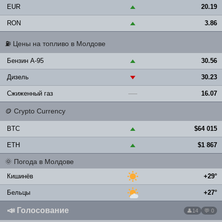
EUR
20.19
▲
RON
3.86
▲
⛽
Цены на топливо в Молдове
Бензин A-95
30.56
▲
Дизель
30.23
▼
Сжиженный газ
16.07
—
🪙
Crypto Currency
BTC
$64 015
▲
ETH
$1 867
▲
🌞
Погода в Молдове
Кишинёв
+29°
Бельцы
+27°
📣
Голосование
14
💬 0