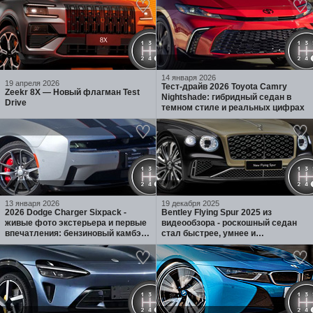
14 января 2026
19 апреля 2026
Тест-драйв 2026 Toyota Camry
Zeekr 8X — Новый флагман Test
Nightshade: гибридный седан в
Drive
темном стиле и реальных цифрах
13 января 2026
19 декабря 2025
2026 Dodge Charger Sixpack -
Bentley Flying Spur 2025 из
живые фото экстерьера и первые
видеообзора - роскошный седан
впечатления: бензиновый камбэк,
стал быстрее, умнее и
агрессивный widebody и 3.0 Twin-
технологичнее
Turbo