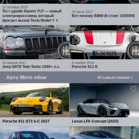
22 октября 2025
Тест-драйв Xiaomi YU7 — новый
29 июля 2017
электрокроссовер, который
Вот почему BMW i8 стоит 150000$
бросает вызов Tesla Model Y ⚡
26 апреля 2017
9 ноября 2016
Jeep SRT8 Twin Turbo 1000+ л.с.
Porsche 911 R
Авто Мото обои
90 самых свежих >
Porsche 911 GT3 S-C 2027
Lexus LFA Concept (2025)