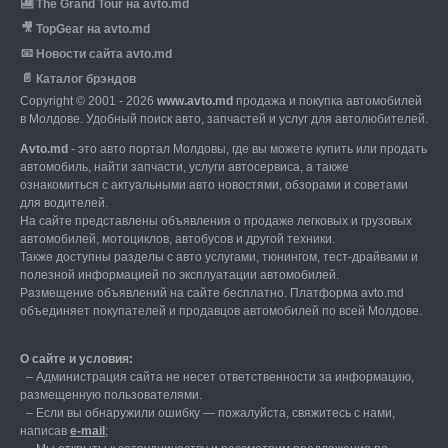
🎦
The Grand Tour на avto.md
🎥
TopGear на avto.md
📧
Новости сайта avto.md
📄
Каталог брэндов
Copyright © 2001 - 2026
www.avto.md
продажа и покупка автомобилей
в Молдове. Удобный поиск авто, запчастей и услуг для автолюбителей.
Avto.md
- это авто портал Молдовы, где вы можете купить или продать
автомобиль,
найти запчасти, услуги автосервиса, а также
ознакомиться с актуальными авто новостями,
обзорами и советами
для водителей.
На сайте представлены объявления о продаже легковых и грузовых
автомобилей,
мотоциклов, автобусов и другой техники.
Также доступны разделы с авто услугами,
тюнингом, тест-драйвами и
полезной информацией по эксплуатации автомобилей.
Размещение объявлений на сайте бесплатно.
Платформа avto.md
объединяет покупателей и продавцов автомобилей по всей Молдове.
О сайте и условия:
–
Администрация сайта не несет ответственности за информацию,
размещенную пользователями.
–
Если вы обнаружили ошибку — пожалуйста, свяжитесь с нами
,
написав
е-mail
;