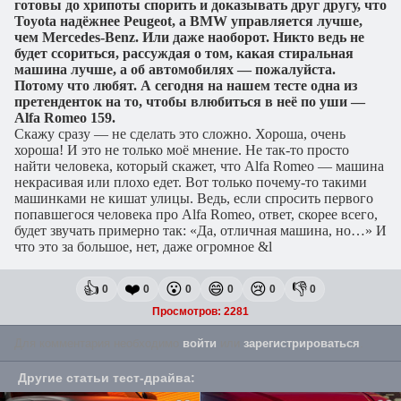
готовы до хрипоты спорить и доказывать друг другу, что
Toyota надёжнее Peugeot, а BMW управляется лучше,
чем Mercedes-Benz. Или даже наоборот. Никто ведь не
будет ссориться, рассуждая о том, какая стиральная
машина лучше, а об автомобилях — пожалуйста.
Потому что любят. А сегодня на нашем тесте одна из
претенденток на то, чтобы влюбиться в неё по уши —
Alfa Romeo 159.
Скажу сразу — не сделать это сложно. Хороша, очень
хороша! И это не только моё мнение. Не так-то просто
найти человека, который скажет, что Alfa Romeo — машина
некрасивая или плохо едет. Вот только почему-то такими
машинками не кишат улицы. Ведь, если спросить первого
попавшегося человека про Alfa Romeo, ответ, скорее всего,
будет звучать примерно так: «Да, отличная машина, но…» И
что это за большое, нет, даже огромное &l
👍
❤️
😮
😄
😢
👎
0
0
0
0
0
0
Просмотров: 2281
Для комментария необходимо
войти
или
зарегистрироваться
.
Другие
статьи тест-драйва
: