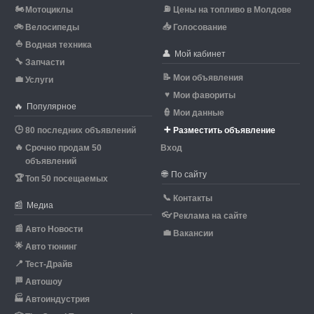
🏍
⛽
Мотоциклы
Цены на топливо в Молдове
🚲
📥
Велосипеды
Голосование
⛵
Водная техника
👤
Мой кабинет
🔧
Запчасти
📝
Мои объявления
💼
Услуги
♥
Мои фавориты
🔥
Популярное
👮
Мои данные
🕒
➕
80 последних объявлений
Разместить объявление
🔥
Срочно продам 50
Вход
объявлений
🌐
По сайту
🏆
Топ 50 посещаемых
📞
Контакты
📰
Медиа
👓
Реклама на сайте
📰
Авто Новости
💼
Вакансии
🌟
Авто тюнинг
📍
Тест-Драйв
🏁
Автошоу
🏭
Автоиндустрия