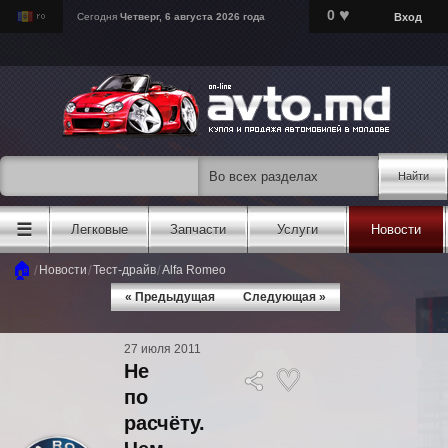
♥
0
Вход
Сегодня
Четверг, 6 августа 2026 года
Найти
☰
Легковые
Запчасти
Услуги
Новости
🏠
/
/
/
Новости
Тест-драйв
Alfa Romeo
« Предыдущая
Следующая »
27 июля 2011
Не
по
расчёту.