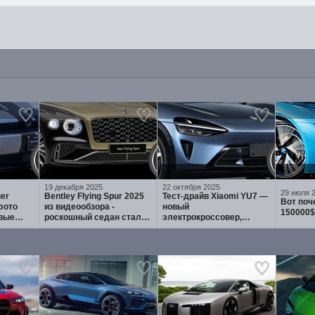
19 декабря 2025
22 октября 2025
29 июля 
er
Bentley Flying Spur 2025
Тест-драйв Xiaomi YU7 —
Вот поч
фото
из видеообзора -
новый
150000$
рвые
роскошный седан стал
электрокроссовер,
быстрее, умнее и
который бросает вызов
эк,
технологичнее
Tesla Model Y ⚡
ebody и