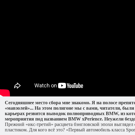
Сегодняшнее место сбора мне знакомо. Я на полосе препя
«мавзолей»... На этом полигоне мы с вами, читатели, были
карьерах резвится выводок полноприводных BMW, из кото
мероприятия под названием BMW xPerience. Неужели бездо
Прежний «икс-третий» расцвета бэнгловской эпохи выгляде
пластиком. Для кого всё это? «Первый автомобиль класса Spor