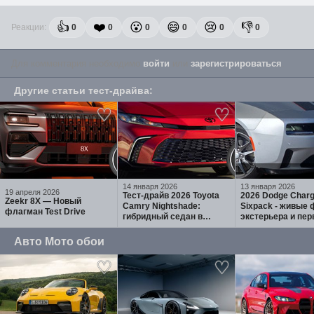
👍
❤️
😮
😄
😢
👎
Реакции:
0
0
0
0
0
0
Для комментария необходимо
войти
или
зарегистрироваться
.
Другие
статьи тест-драйва
:
14 января 2026
13 января 2026
19 апреля 2026
Тест-драйв 2026 Toyota
2026 Dodge Charg
Zeekr 8X — Новый
Camry Nightshade:
Sixpack - живые 
флагман Test Drive
гибридный седан в
экстерьера и пе
темном стиле и
впечатления:
реальных цифрах
бензиновый камб
Авто Мото обои
агрессивный wid
3.0 Twin-Turbo