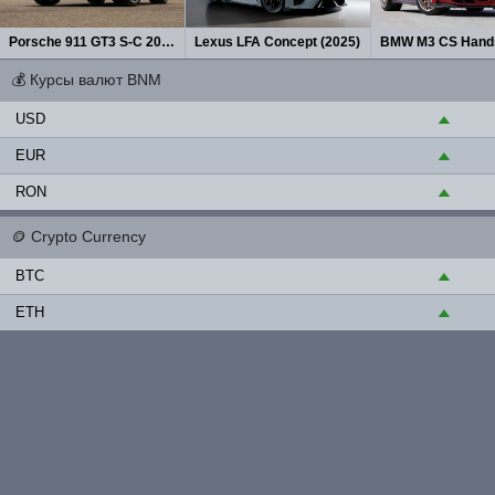
Porsche 911 GT3 S-C 2027
Lexus LFA Concept (2025)
💰
Курсы валют BNM
USD
▲
EUR
▲
RON
▲
🪙
Crypto Currency
BTC
▲
ETH
▲