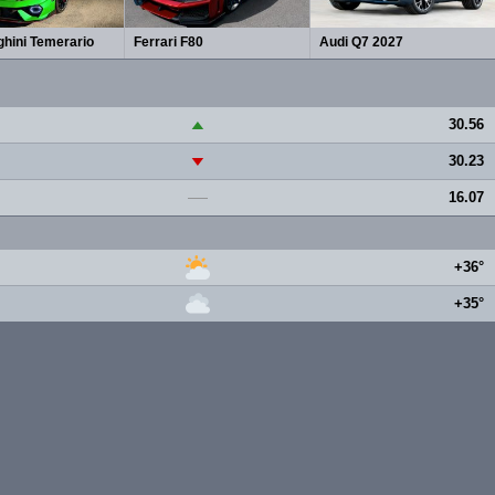
hini Temerario
Ferrari F80
Audi Q7 2027
30.56
▲
30.23
▼
16.07
—
+36°
+35°