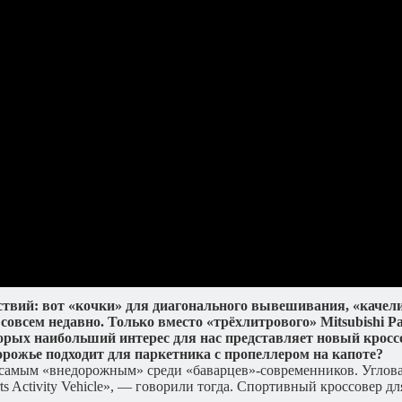
тствий: вот «кочки» для диагонального вывешивания, «каче
 совсем недавно. Только вместо «трёхлитрового» Mitsubishi 
рых наибольший интерес для нас представляет новый кросс
рожье подходит для паркетника с пропеллером на капоте?
л самым «внедорожным» среди «баварцев»-современников. Угло
ts Activity Vehicle», — говорили тогда. Спортивный кроссовер д