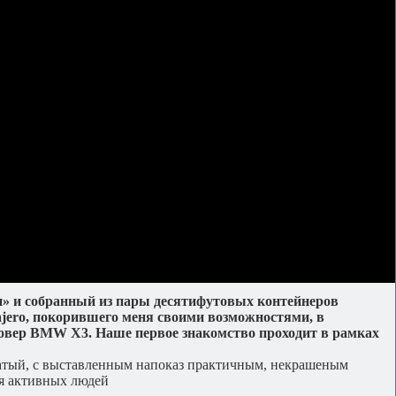
ли» и собранный из пары десятифутовых контейнеров
Pajero, покорившего меня своими возможностями, в
овер BMW X3. Наше первое знакомство проходит в рамках
ватый, с выставленным напоказ практичным, некрашеным
ля активных людей