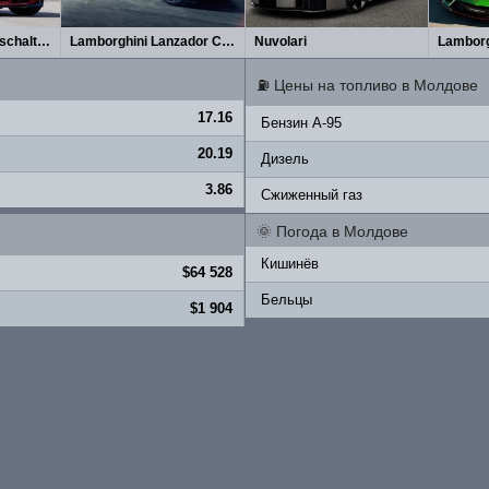
BMW M3 CS Handschalter (2027)
Lamborghini Lanzador Concept 2026
Nuvolari
Lamborg
⛽
Цены на топливо в Молдове
17.16
Бензин A-95
20.19
Дизель
3.86
Сжиженный газ
🌞
Погода в Молдове
Кишинёв
$64 528
Бельцы
$1 904