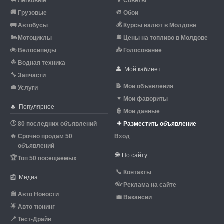
🚘
💡
Легковые
Советы
🚚
🎨
Грузовые
Обои
🚌
💰
Автобусы
Курсы валют в Молдове
🏍
⛽
Мотоциклы
Цены на топливо в Молдове
🚲
📥
Велосипеды
Голосование
⛵
Водная техника
👤
Мой кабинет
🔧
Запчасти
📝
Мои объявления
💼
Услуги
♥
Мои фавориты
🔥
Популярное
👮
Мои данные
🕒
➕
80 последних объявлений
Разместить объявление
🔥
Срочно продам 50
Вход
объявлений
🌐
По сайту
🏆
Топ 50 посещаемых
📞
Контакты
📰
Медиа
👓
Реклама на сайте
📰
Авто Новости
💼
Вакансии
🌟
Авто тюнинг
📍
Тест-Драйв