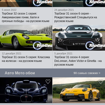
5 июня 2022
24 декабря 2021
TopGear 32 сезон 1 серия:
TopGear 31 сезон 6 серия -
Американские гонки, багги и
Рождественский Спецвыпуск на
грязные победы - на русском языке
русском языке
12 декабря 2021
5 декабря 2021
TopGear 31 сезон 5 серия: Классика
TopGear 31 сезон 4 серия:
на колесах - на русском языке
DeLorean, Aston Victor и Ginetta - на
русском языке
Авто Мото обои
90 самых свежих >