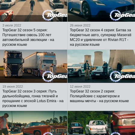
3 июля 2022
26 июня 2022
TopGear 32 сезон 5 серия:
TopGear 32 сезон 4 серия: Битва за
Путешествие сквозь 100 лет
бюджетные авто, суперкар Maserati
автомобильной эволюции - на
MC20 и удивление от Rivian R1T -
русском языке
на русском языке
19 июня 2022
12 июня 2022
TopGear 32 сезон 3 серия: Путь
TopGear 32 сезон 2 серия:
дальнобойщика, гонка тягачей и
Полицейские с характером и
прощание с эпохой Lotus Emira - на
машины мечты - на русском языке
русском языке