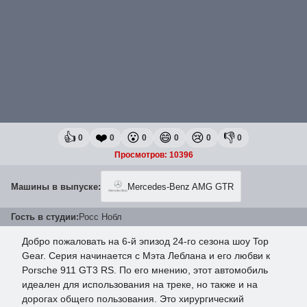
👍
❤️
😮
😄
😢
👎
0
0
0
0
0
0
Просмотров: 10396
Машины в выпуске:
Mercedes-Benz AMG GTR
Гость в студии:
Росс Нобл
Добро пожаловать на 6-й эпизод 24-го сезона шоу Top
Gear. Серия начинается с Мэта Леблана и его любви к
Porsche 911 GT3 RS. По его мнению, этот автомобиль
идеален для использования на треке, но также и на
дорогах общего пользования. Это хирургический