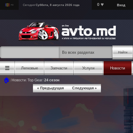
♥
0
Вход
Сегодня
Суббота, 8 августа 2026 года
Найти
☰
Легковые
Запчасти
Услуги
Новости
🏠
/
/
/
Новости
Top Gear
24 сезон
« Предыдущая
Следующая »