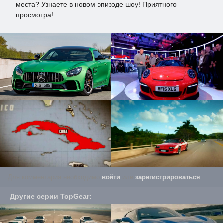
места? Узнаете в новом эпизоде шоу! Приятного
просмотра!
Для комментария необходимо
войти
или
зарегистрироваться
.
Другие серии
TopGear
: