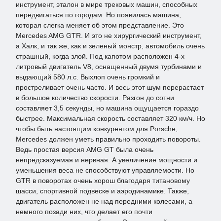
инструмент, эталон в мире трековых машин, способных
передвигаться по городам. Но появилась машина,
которая слегка меняет об этом представление. Это
Mercedes AMG GTR. И это не хирургический инструмент,
а Халк, и так же, как и зеленый монстр, автомобиль очень
страшный, когда злой. Под капотом расположен 4-х
литровый двигатель V8, оснащенный двумя турбинами и
выдающий 580 л.с. Выхлоп очень громкий и
простреливает очень часто. И весь этот шум перерастает
в большое количество скорости. Разгон до сотни
составляет 3,5 секунды, но машина ощущается гораздо
быстрее. Максимальная скорость составляет 320 км/ч. Но
чтобы быть настоящим конкурентом для Porsche,
Mercedes должен уметь правильно проходить повороты.
Ведь простая версия AMG GT была очень
непредсказуемая и нервная. А увеличение мощности и
уменьшения веса не способствуют управляемости. Но
GTR в поворотах очень хорош благодаря титановому
шасси, спортивной подвеске и аэродинамике. Также,
двигатель расположен не над передними колесами, а
немного позади них, что делает его почти