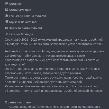
🏁
Автошоу
🏭
Автоиндустрия
🎦
The Grand Tour на avto.md
🎥
TopGear на avto.md
📧
Новости сайта avto.md
📄
Каталог брэндов
Copyright © 2001 - 2026
www.avto.md
продажа и покупка автомобилей
в Молдове. Удобный поиск авто, запчастей и услуг для автолюбителей.
Avto.md
- это авто портал Молдовы, где вы можете купить или продать
автомобиль,
найти запчасти, услуги автосервиса, а также
ознакомиться с актуальными авто новостями,
обзорами и советами
для водителей.
На сайте представлены объявления о продаже легковых и грузовых
автомобилей,
мотоциклов, автобусов и другой техники.
Также доступны разделы с авто услугами,
тюнингом, тест-драйвами и
полезной информацией по эксплуатации автомобилей.
Размещение объявлений на сайте бесплатно.
Платформа avto.md
объединяет покупателей и продавцов автомобилей по всей Молдове.
О сайте и условия:
–
Администрация сайта не несет ответственности за информацию,