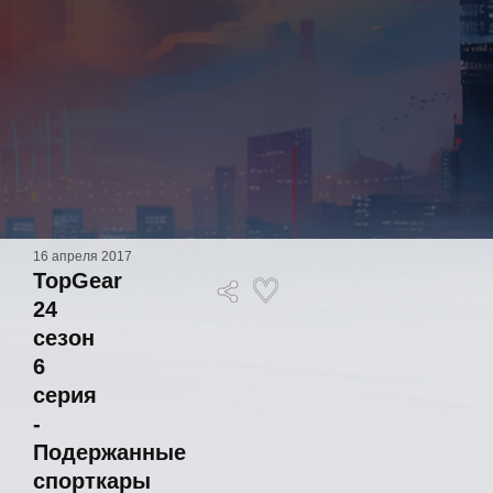
16 апреля 2017
TopGear
24
сезон
6
серия
-
Подержанные
спорткары