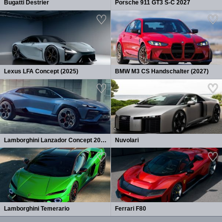
Bugatti Destrier
Porsche 911 GT3 S-C 2027
Lexus LFA Concept (2025)
BMW M3 CS Handschalter (2027)
Lamborghini Lanzador Concept 2026
Nuvolari
Lamborghini Temerario
Ferrari F80