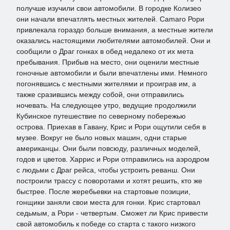
получше изучили свои автомобили. В городке Колизео
они начали впечатлять местных жителей. Camaro Рори
привлекала гораздо больше внимания, а местные жители
оказались настоящими любителями автомобилей. Они и
сообщили о Драг гонках в обед недалеко от их мета
пребывания. Прибыв на место, они оценили местные
гоночные автомобили и были впечатлены ими. Немного
погонявшись с местными жителями и проиграв им, а
также сразившись между собой, они отправились
ночевать. На следующее утро, ведущие продолжили
Кубинское путешествие по северному побережью
острова. Приехав в Гавану, Крис и Рори ощутили себя в
музее. Вокруг не было новых машин, одни старые
американцы. Они были повсюду, различных моделей,
годов и цветов. Харрис и Рори отправились на аэродром
с людьми с Драг рейса, чтобы устроить реванш. Они
построили трассу с поворотами и хотят решить, кто же
быстрее. После жеребьевки на стартовые позиции,
гонщики заняли свои места для гонки. Крис стартовал
седьмым, а Рори - четвертым. Сможет ли Крис привести
свой автомобиль к победе со старта с такого низкого