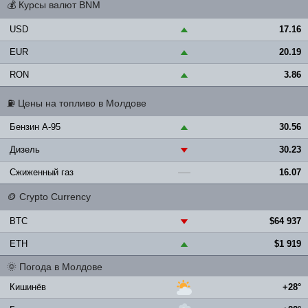
💰
Курсы валют BNM
USD
17.16
▲
EUR
20.19
▲
RON
3.86
▲
⛽
Цены на топливо в Молдове
Бензин A-95
30.56
▲
Дизель
30.23
▼
Сжиженный газ
16.07
—
🪙
Crypto Currency
BTC
$64 937
▼
ETH
$1 919
▲
🌞
Погода в Молдове
Кишинёв
+28°