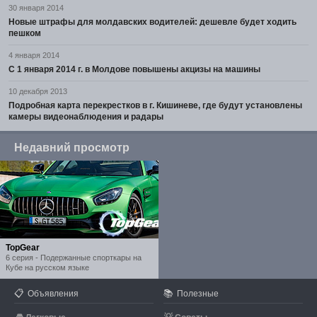
30 января 2014
Новые штрафы для молдавских водителей: дешевле будет ходить
пешком
4 января 2014
С 1 января 2014 г. в Молдове повышены акцизы на машины
10 декабря 2013
Подробная карта перекрестков в г. Кишиневе, где будут установлены
камеры видеонаблюдения и радары
Недавний просмотр
TopGear
6 серия - Подержанные спорткары на
Кубе на русском языке
📋
📚
Объявления
Полезные