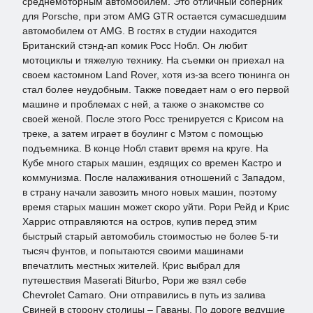
среднемоторным автомобилем. Это отличный соперник
для Porsche, при этом AMG GTR остается сумасшедшим
автомобилем от AMG. В гостях в студии находится
Британский стэнд-ап комик Росс Нобл. Он любит
мотоциклы и тяжелую технику. На съемки он приехал на
своем кастомном Land Rover, хотя из-за всего тюнинга он
стал более неудобным. Также поведает нам о его первой
машине и проблемах с ней, а также о знакомстве со
своей женой. После этого Росс тренируется с Крисом на
треке, а затем играет в боулинг с Мэтом с помощью
подъемника. В конце Нобл ставит время на круге. На
Кубе много старых машин, ездящих со времен Кастро и
коммунизма. После налаживания отношений с Западом,
в страну начали завозить много новых машин, поэтому
время старых машин может скоро уйти. Рори Рейд и Крис
Харрис отправляются на остров, купив перед этим
быстрый старый автомобиль стоимостью не более 5-ти
тысяч фунтов, и попытаются своими машинами
впечатлить местных жителей. Крис выбрал для
путешествия Maserati Biturbo, Рори же взял себе
Chevrolet Camaro. Они отправились в путь из залива
Свиней в сторону столицы – Гаваны. По дороге ведущие