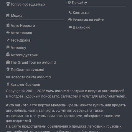
🌐
По сайту
🏆
Топ 50 посещаемых
📞
Контакты
📰
Медиа
👓
Реклама на сайте
📰
Авто Новости
💼
Вакансии
🌟
Авто тюнинг
📍
Тест-Драйв
🏁
Автошоу
🏭
Автоиндустрия
🎦
The Grand Tour на avto.md
🎥
TopGear на avto.md
📧
Новости сайта avto.md
📄
Каталог брэндов
Copyright © 2001 - 2026
www.avto.md
продажа и покупка автомобилей
в Молдове. Удобный поиск авто, запчастей и услуг для автолюбителей.
Avto.md
- это авто портал Молдовы, где вы можете купить или продать
автомобиль,
найти запчасти, услуги автосервиса, а также
ознакомиться с актуальными авто новостями,
обзорами и советами
для водителей.
На сайте представлены объявления о продаже легковых и грузовых
автомобилей,
мотоциклов, автобусов и другой техники.