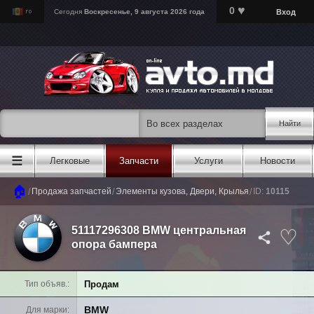
♥
0
Вход
Сегодня
Воскресенье, 9 августа 2026 года
Найти
☰
Легковые
Запчасти
Услуги
Новости
🏠
/
/
/
Продажа запчастей
Элементы кузова, Двери, Крылья
ID:
10115
51117296308 BMW центральная
опора бампера
Продам
Тип объяв.
BMW
Для марки