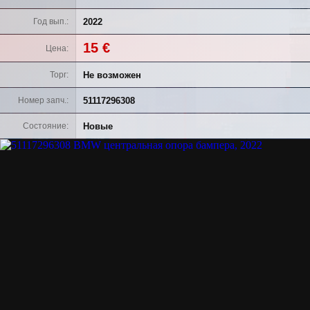
2022
Год вып.
15 €
Цена
Не возможен
Торг
51117296308
Номер запч.
Новые
Состояние