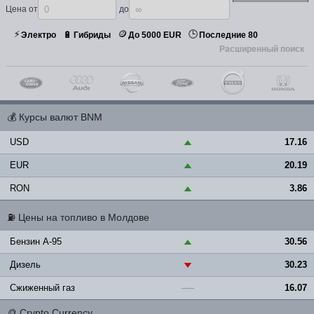
Цена от
до
⚡
🪙
🕒
🔋
Электро
Гибриды
До 5000 EUR
Последние 80
Расширенный поиск
💰
Курсы валют BNM
USD
17.16
▲
EUR
20.19
▲
RON
3.86
▲
⛽
Цены на топливо в Молдове
Бензин A-95
30.56
▲
Дизель
30.23
▼
Сжиженный газ
16.07
—
🪙
Crypto Currency