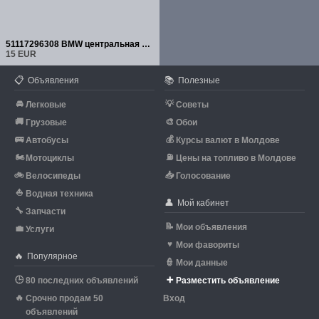
51117296308 BMW центральная опора бампера
15 EUR
📋
📚
Объявления
Полезные
🚘
💡
Легковые
Советы
🚚
🎨
Грузовые
Обои
🚌
💰
Автобусы
Курсы валют в Молдове
🏍
⛽
Мотоциклы
Цены на топливо в Молдове
🚲
📥
Велосипеды
Голосование
⛵
Водная техника
👤
Мой кабинет
🔧
Запчасти
📝
Мои объявления
💼
Услуги
♥
Мои фавориты
🔥
Популярное
👮
Мои данные
🕒
➕
80 последних объявлений
Разместить объявление
🔥
Срочно продам 50
Вход
объявлений