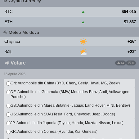
🪙
Crypto Currency
BTC
$64 015
▲
ETH
$1 867
▲
🌞
Meteo Moldova
Chișinău
+26°
Bălți
+23°
📣
Votare
14
💬 0
18 Aprilie 2026
CN: Automobile din China (BYD, Chery, Geely, Haval, MG, Zeekr)
DE: Autmobile din Gemrnaia (BMW, Mercedes-Benz, Audi, Volkswagen,
Porsche)
GB: Automobile din Marea Britatnie (Jaguar, Land Rover, MINI, Bentley)
US: Automobile din SUA (Tesla, Ford, Chevrolet, Jeep, Dodge)
JP: Aotomobile din Japonia (Toyota, Honda, Mazda, Nissan, Lexus)
KR: Automobile din Coreea (Hyundai, Kia, Genesis)