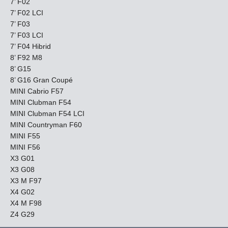
7’ F02
7’ F02 LCI
7’ F03
7’ F03 LCI
7’ F04 Hibrid
8’ F92 M8
8’ G15
8’ G16 Gran Coupé
MINI Cabrio F57
MINI Clubman F54
MINI Clubman F54 LCI
MINI Countryman F60
MINI F55
MINI F56
X3 G01
X3 G08
X3 M F97
X4 G02
X4 M F98
Z4 G29