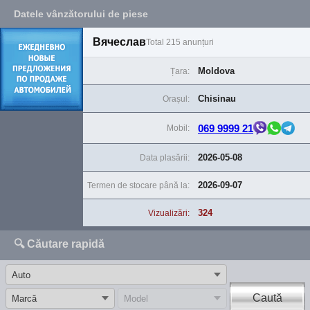
Datele vânzătorului de piese
Вячеслав
Total 215 anunțuri
Moldova
Țara:
Chisinau
Orașul:
069 9999 21
Mobil:
2026-05-08
Data plasării:
2026-09-07
Termen de stocare până la:
324
Vizualizări:
🔍 Căutare rapidă
Caută