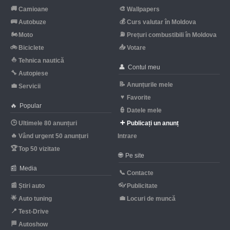
🚚
🎨
Camioane
Wallpapers
🚌
💰
Autobuze
Curs valutar în Moldova
🏍
⛽
Moto
Prețuri combustibili în Moldova
🚲
📥
Biciclete
Votare
⛵
Tehnica nautică
👤
Contul meu
🔧
Autopiese
📝
Anunțurile mele
💼
Servicii
♥
Favorite
🔥
Popular
👮
Datele mele
🕒
➕
Ultimele 80 anunțuri
Publicați un anunț
🔥
Vând urgent 50 anunțuri
Intrare
🏆
Top 50 vizitate
🌐
Pe site
📰
Media
📞
Contacte
📰
👓
Știri auto
Publicitate
🌟
💼
Auto tuning
Locuri de muncă
📍
Test-Drive
🏁
Autoshow