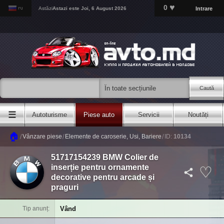
♥
0
Intrare
Astăzi
Astazi este
Joi, 6 August 2026
Caută
☰
Autoturisme
Piese auto
Servicii
Noutăți
🏠
/
/
/
Vânzare piese
Elemente de caroserie, Usi, Bariere
ID:
10134
51717154239 BMW Colier de
inserție pentru ornamente
decorative pentru arcade și
praguri
Vând
Tip anunț