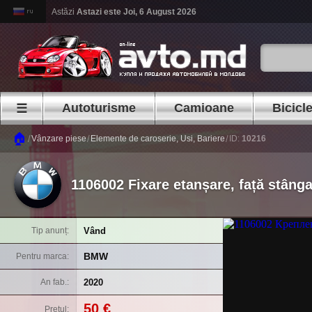
Astăzi
Astazi este
Joi, 6 August 2026
Autoturisme
Camioane
Bicicl
☰
🏠
/
/
/
Vânzare piese
Elemente de caroserie, Usi, Bariere
ID:
10216
1106002 Fixare etanșare, față stân
Vând
Tip anunț
BMW
Pentru marca
2020
An fab.
50 €
Prețul