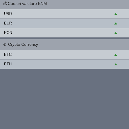
💰
Cursuri valutare BNM
USD
▲
EUR
▲
RON
▲
🪙
Crypto Currency
BTC
▲
ETH
▲