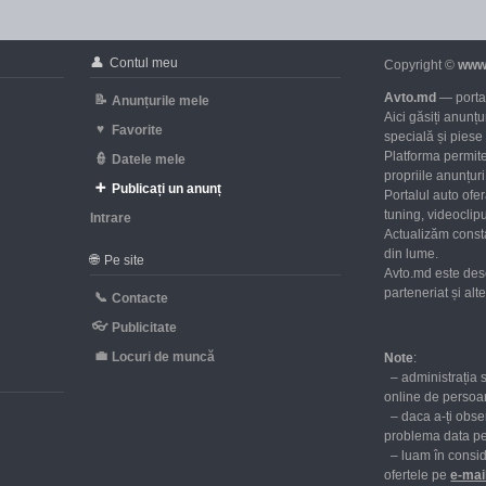
👤
Contul meu
Copyright ©
www
Avto.md
— portal
📝
Anunțurile mele
Aici găsiți anunț
♥
Favorite
specială și piese
Platforma permite
👮
Datele mele
propriile anunțuri 
➕
Publicați un anunț
Portalul auto ofe
tuning, videoclipu
Intrare
Actualizăm consta
d
din lume.
🌐
Pe site
Avto.md este des
parteneriat și al
📞
Contacte
👓
Publicitate
💼
Locuri de muncă
Note
:
– administrația 
online de persoan
– daca a-ți obser
problema data p
– luam în consid
ofertele pe
е-mai