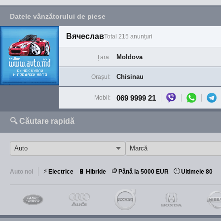
Datele vânzătorului de piese
Вячеслав
Total 215 anunțuri
Moldova
Țara:
Chisinau
Orașul:
069 9999 21
Mobil:
🔍 Căutare rapidă
⚡
🪙
🕒
🔋
Auto noi
Electrice
Hibride
Până la 5000 EUR
Ultimele 80