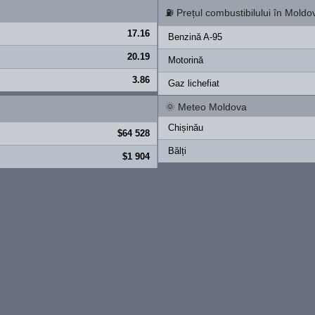
⛽
Prețul combustibilului în Moldo
17.16
Benzină A-95
20.19
Motorină
3.86
Gaz lichefiat
🌞
Meteo Moldova
Chișinău
$64 528
Bălți
$1 904