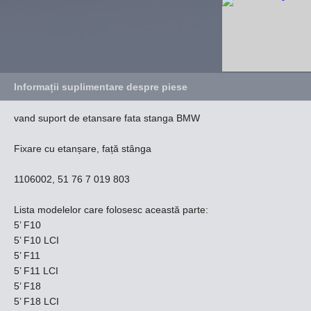
Informații suplimentare despre piese
vand suport de etansare fata stanga BMW
Fixare cu etanșare, față stânga
1106002, 51 76 7 019 803
Lista modelelor care folosesc această parte:
5’ F10
5’ F10 LCI
5’ F11
5’ F11 LCI
5’ F18
5’ F18 LCI