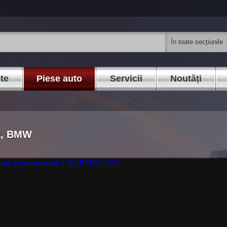
ete
Piese auto
Servicii
Noutăți
ga, BMW