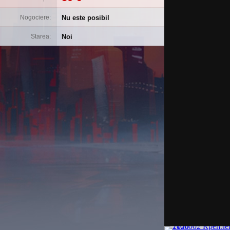
Nu este posibil
Nogociere
Noi
Starea