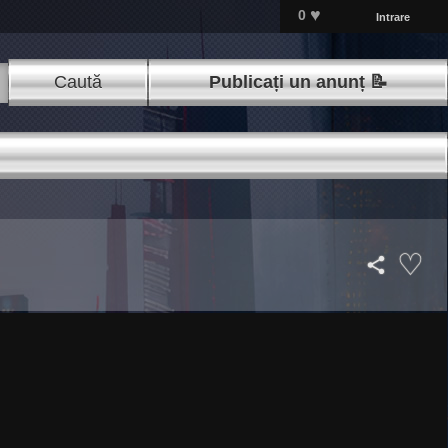
♥
0
Intrare
Caută
Publicați un anunț 📝