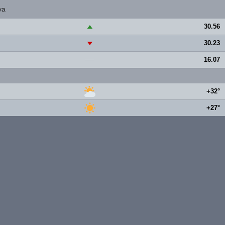
va
30.56
▲
30.23
▼
16.07
—
+32°
+27°