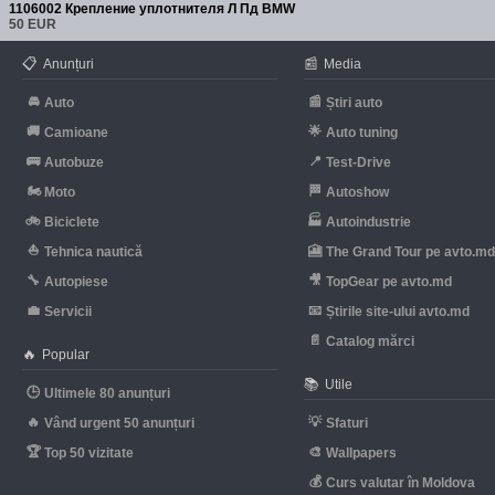
1106002 Крепление уплотнителя Л Пд BMW
50 EUR
📋
📰
Anunțuri
Media
🚘
📰
Auto
Știri auto
🚚
🌟
Camioane
Auto tuning
🚌
📍
Autobuze
Test-Drive
🏍
🏁
Moto
Autoshow
🚲
🏭
Biciclete
Autoindustrie
⛵
🎦
Tehnica nautică
The Grand Tour pe avto.m
🔧
🎥
Autopiese
TopGear pe avto.md
💼
📧
Servicii
Știrile site-ului avto.md
📄
Catalog mărci
🔥
Popular
📚
Utile
🕒
Ultimele 80 anunțuri
🔥
💡
Vând urgent 50 anunțuri
Sfaturi
🏆
🎨
Top 50 vizitate
Wallpapers
💰
Curs valutar în Moldova