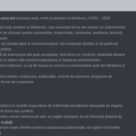
.avto.md
vinzarea auto, moto si pieselor in Moldova. // 2001 - 2026
ul auto modern al Moldovei, care reunește tot ce are nevoie un automobilist.
uri de vânzare pentru automobile, motociclete, camioane, autobuze, tehnică
 auto.
 să căutați rapid și comod transport, să comparați ofertele și să publicați
gratuit.
ră de asemenea știri auto proaspete, test-drive-uri, recenzii, materiale despre
ri și sfaturi utile privind exploatarea și îngrijirea automobilului.
nt conținutul, ca să fiți mereu la curent cu evenimentele auto din Moldova și
chis pentru colaborare: publicitate, schimb de bannere, programe de
te forme de cooperare.
saitului nu poartă raspundere de informația anunțurilor adaugate pe pagina
e fizice sau juridice;
vat o eroare tehnica pe sait, va rugăm anticipat, sa ne informați detaliat de
e
е-mail
;
erare toate
ofertele
privind cooperarea parteneriată,
vă rugăm
să
trimiteți
l
.