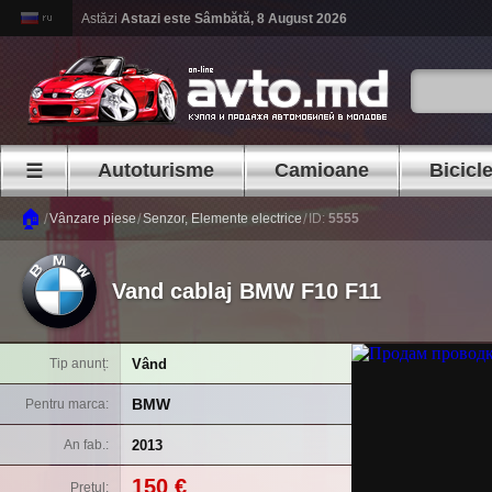
Astăzi
Astazi este
Sâmbătă, 8 August 2026
Autoturisme
Camioane
Bicicl
☰
🏠
/
/
/
Vânzare piese
Senzor, Elemente electrice
ID:
5555
Vand cablaj BMW F10 F11
Vând
Tip anunț
BMW
Pentru marca
2013
An fab.
150 €
Prețul