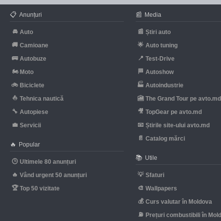
📋
📰
Anunțuri
Media
🚘
📰
Auto
Știri auto
🚚
🌟
Camioane
Auto tuning
🚌
📍
Autobuze
Test-Drive
🏍
🏁
Moto
Autoshow
🚲
🏭
Biciclete
Autoindustrie
⛵
🎦
Tehnica nautică
The Grand Tour pe avto.m
🔧
🎥
Autopiese
TopGear pe avto.md
💼
📧
Servicii
Știrile site-ului avto.md
📄
Catalog mărci
🔥
Popular
📚
Utile
🕒
Ultimele 80 anunțuri
🔥
💡
Vând urgent 50 anunțuri
Sfaturi
🏆
🎨
Top 50 vizitate
Wallpapers
💰
Curs valutar în Moldova
⛽
Prețuri combustibili în Mol