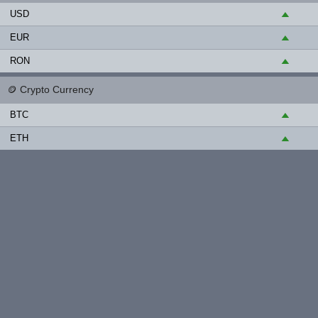
USD
▲
EUR
▲
RON
▲
🪙
Crypto Currency
BTC
▲
ETH
▲