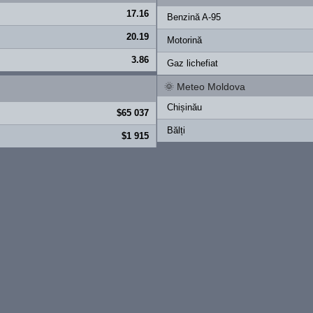
17.16
Benzină A-95
20.19
Motorină
3.86
Gaz lichefiat
🌞
Meteo Moldova
Chișinău
$65 037
Bălți
$1 915