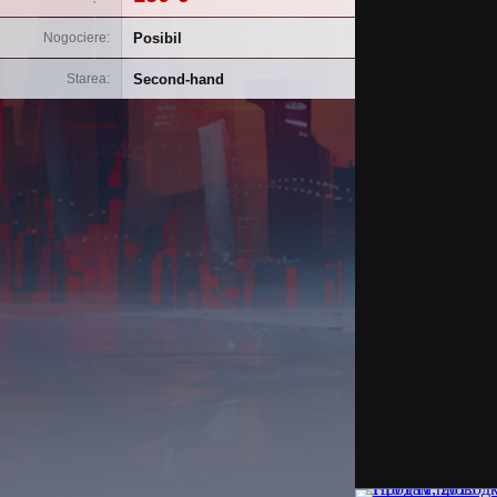
Posibil
Nogociere
Second-hand
Starea