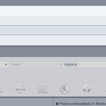
Preț de la
⛽
Prețul combustibilului în Moldo