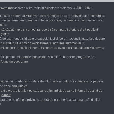
.avto.md
vinzarea auto, moto si pieselor in Moldova. // 2001 - 2026
ul auto modern al Moldovei, care reunește tot ce are nevoie un automobilist.
uri de vânzare pentru automobile, motociclete, camioane, autobuze, tehnică
 auto.
 să căutați rapid și comod transport, să comparați ofertele și să publicați
gratuit.
ră de asemenea știri auto proaspete, test-drive-uri, recenzii, materiale despre
ri și sfaturi utile privind exploatarea și îngrijirea automobilului.
nt conținutul, ca să fiți mereu la curent cu evenimentele auto din Moldova și
chis pentru colaborare: publicitate, schimb de bannere, programe de
te forme de cooperare.
saitului nu poartă raspundere de informația anunțurilor adaugate pe pagina
e fizice sau juridice;
vat o eroare tehnica pe sait, va rugăm anticipat, sa ne informați detaliat de
e
е-mail
;
erare toate
ofertele
privind cooperarea parteneriată,
vă rugăm
să
trimiteți
l
.