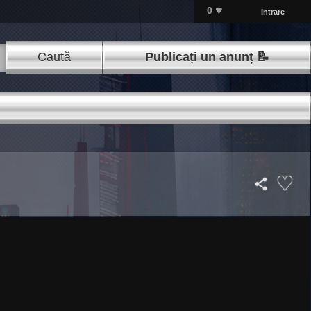
♥
0
Intrare
Caută
Publicați un anunț 📝