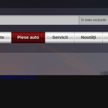
ete
Piese auto
Servicii
Noutăți