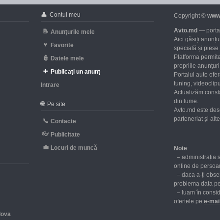
👤
Contul meu
Copyright ©
www
Avto.md
— portal
📝
Anunțurile mele
Aici găsiți anunț
♥
Favorite
specială și piese
Platforma permite
👮
Datele mele
propriile anunțuri 
➕
Publicați un anunț
Portalul auto ofe
tuning, videoclipu
Intrare
Actualizăm consta
d
din lume.
🌐
Pe site
Avto.md este des
parteneriat și al
📞
Contacte
👓
Publicitate
💼
Locuri de muncă
Note
:
– administrația 
online de persoan
– daca a-ți obser
problema data p
– luam în consid
ofertele pe
е-mai
dova