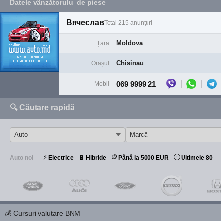
Datele vânzătorului de piese
Вячеслав
Total 215 anunțuri
Moldova
Țara:
Chisinau
Orașul:
069 9999 21
Mobil:
🔍 Căutare rapidă
⚡
🪙
🕒
🔋
Auto noi
Electrice
Hibride
Până la 5000 EUR
Ultimele 80
💰
Cursuri valutare BNM