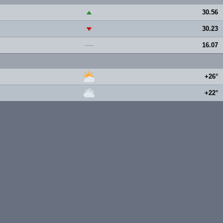
30.56
▲
30.23
▼
16.07
—
+26°
+22°