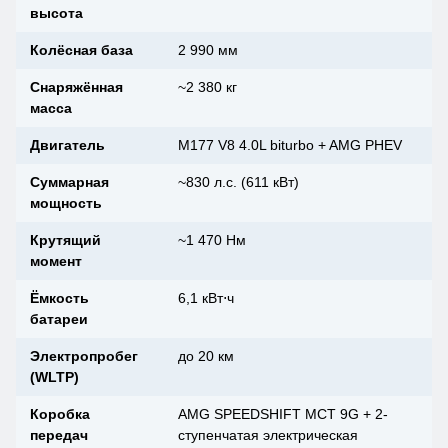
высота
Колёсная база
2 990 мм
Снаряжённая
~2 380 кг
масса
Двигатель
M177 V8 4.0L biturbo + AMG PHEV
Суммарная
~830 л.с. (611 кВт)
мощность
Крутящий
~1 470 Нм
момент
Ёмкость
6,1 кВт⋅ч
батареи
Электропробег
до 20 км
(WLTP)
Коробка
AMG SPEEDSHIFT MCT 9G + 2-
передач
ступенчатая электрическая