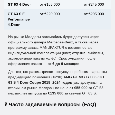
GT 63 4-Door
от €185 000
от €245 000
GT 63 S E
от €220 000
от €295 000
Performance
4-Door
На рынке Молдовы автомобиль будет доступен через
официального дилера Mercedes-Benz, а также через
программу заказа MANUFAKTUR с возможностью
индивидуальной комплектации (цвет, отделка, эмблемы,
эксклюзивные пакеты колёс). Срок ожидания после
оформления заказа — от
6 до 9 месяцев
.
Для тех, кто рассматривает покупку с пробегом, варианты
предыдущего поколения (X290)
AMG GT 53 / GT 63 / GT
63 S 4-Door Coupe 2018–2024 годов
уже доступны на
вторичном рынке Молдовы по цене от
€55 000
за GT 53
первых лет выпуска до
€135 000
за свежий GT 63 S.
❓ Часто задаваемые вопросы (FAQ)