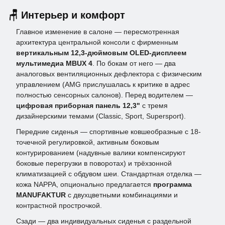
🪑 Интерьер и комфорт
Главное изменение в салоне — пересмотренная
архитектура центральной консоли с фирменным
вертикальным 12,3-дюймовым OLED-дисплеем
мультимедиа MBUX 4
. По бокам от него — два
аналоговых вентиляционных дефлектора с физическим
управлением (AMG прислушалась к критике в адрес
полностью сенсорных салонов). Перед водителем —
цифровая приборная панель 12,3"
с тремя
дизайнерскими темами (Classic, Sport, Supersport).
Передние сиденья — спортивные ковшеобразные с 18-
точечной регулировкой, активным боковым
контурированием (надувные валики компенсируют
боковые перегрузки в поворотах) и трёхзонной
климатизацией с обдувом шеи. Стандартная отделка —
кожа NAPPA, опционально предлагается
программа
MANUFAKTUR
с двухцветными комбинациями и
контрастной прострочкой.
Сзади — два индивидуальных сиденья с раздельной