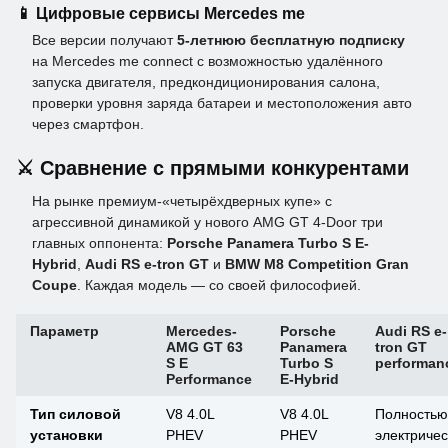
📱 Цифровые сервисы Mercedes me
Все версии получают
5-летнюю бесплатную подписку
на Mercedes me connect с возможностью удалённого
запуска двигателя, предкондиционирования салона,
проверки уровня заряда батареи и местоположения авто
через смартфон.
⚔️ Сравнение с прямыми конкурентами
На рынке премиум-«четырёхдверных купе» с
агрессивной динамикой у нового AMG GT 4-Door три
главных оппонента:
Porsche Panamera Turbo S E-
Hybrid
,
Audi RS e-tron GT
и
BMW M8 Competition Gran
Coupe
. Каждая модель — со своей философией.
Параметр
Mercedes-
Porsche
Audi RS e-
AMG GT 63
Panamera
tron GT
S E
Turbo S
performan
Performance
E-Hybrid
Тип силовой
V8 4.0L
V8 4.0L
Полностью
установки
PHEV
PHEV
электриче