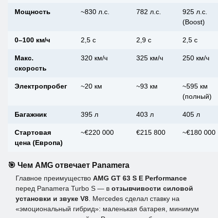
Мощность
~830 л.с.
782 л.с.
925 л.с.
(Boost)
0–100 км/ч
2,5 с
2,9 с
2,5 с
Макс.
320 км/ч
325 км/ч
250 км/ч
скорость
Электропробег
~20 км
~93 км
~595 км
(полный)
Багажник
395 л
403 л
405 л
Стартовая
~€220 000
€215 800
~€180 000
цена (Европа)
🎯 Чем AMG отвечает Panamera
Главное преимущество
AMG GT 63 S E Performance
перед Panamera Turbo S — в
отзывчивости силовой
установки и звуке V8
. Mercedes сделал ставку на
«эмоциональный гибрид»: маленькая батарея, минимум