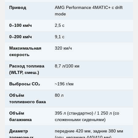
Привод
AMG Performance 4MATIC+ с drift
mode
0–100 км/ч
2,5 с
0–200 км/ч
9,1 с
Максимальная
320 км/ч
скорость
Расход топлива
8,7 л/100 км
(WLTP, смеш.)
Выбросы CO₂
~196 г/км
Объём
80 л
топливного бака
Объём
395 л (стандартно) / 1 250 л (со
багажника
сложенными сиденьями)
Диаметр
передние 420 мм, задние 380 мм
тормозных
(опц. керамика 440/410 мм)