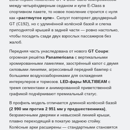
между четырёхдверным седаном и купе E-Class в
спортивном пакете, то новое поколение строится с нуля
как «
растянутое купе
». Силуэт повторяет двухдверный
GT (C192), но с удлинённой колёсной базой и слегка
приподнятой крышей в задней части — ровно настолько,
чтобы посадить сзади двух взрослых пассажиров без
жалоб.
Передняя часть унаследована от нового
GT Coupe
:
огромная решётка
Panamericana
с вертикальными
хромированными ламелями, заострённый капот с двумя
силовыми линиями, агрессивный передний бампер с
большими воздухозаборниками для охлаждения
интеркулеров и тормозов.
LED-фары MULTIBEAM
с
тремя сегментами и анимированной приветственной
графикой подчёркивают премиальный статус.
В профиль модель отличается длинной колёсной базой
(2 990 мм против 2 951 мм у предшественника)
,
безрамочными дверями и невысокой линией крыши,
плавно переходящей в покатую заднюю стойку.
Колёсные арки расширены — стандартными становятся