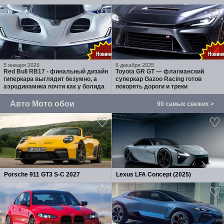
выпущенный тиражом 100
Whipple
экземпляров
5 января 2026
6 декабря 2025
Red Bull RB17 - финальный дизайн
Toyota GR GT — флагманский
гиперкара выглядит безумно, а
суперкар Gazoo Racing готов
аэродинамика почти как у болида
покорять дороги и треки
Авто Мото обои
90 самых свежих >
Porsche 911 GT3 S-C 2027
Lexus LFA Concept (2025)