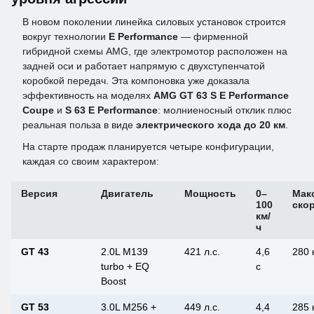
В новом поколении линейка силовых установок строится
вокруг технологии
E Performance
— фирменной
гибридной схемы AMG, где электромотор расположен на
задней оси и работает напрямую с двухступенчатой
коробкой передач. Эта компоновка уже доказала
эффективность на моделях
AMG GT 63 S E Performance
Coupe
и
S 63 E Performance
: молниеносный отклик плюс
реальная польза в виде
электрического хода до 20 км
.
На старте продаж планируется четыре конфигурации,
каждая со своим характером:
Версия
Двигатель
Мощность
0–
Мак
100
ско
км/
ч
GT 43
2.0L M139
421 л.с.
4,6
280 
turbo + EQ
с
Boost
GT 53
3.0L M256 +
449 л.с.
4,4
285 