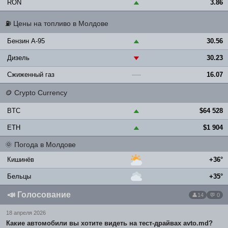
RON
3.86
▲
⛽
Цены на топливо в Молдове
Бензин A-95
30.56
▲
Дизель
30.23
▼
Сжиженный газ
16.07
—
🪙
Crypto Currency
BTC
$64 528
▲
ETH
$1 904
▲
🌞
Погода в Молдове
Кишинёв
+36°
Бельцы
+35°
📣
Голосование
14
💬 0
18 апреля 2026
Какие автомобили вы хотите видеть на тест-драйвах avto.md?