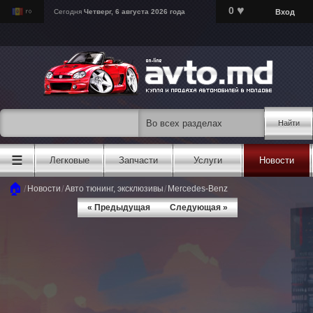
♥
0
Вход
Сегодня
Четверг, 6 августа 2026 года
Найти
☰
Легковые
Запчасти
Услуги
Новости
🏠
/
/
/
Новости
Авто тюнинг, эксклюзивы
Mercedes-Benz
« Предыдущая
Следующая »