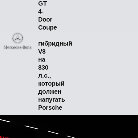
GT
4-
Door
Coupe
—
гибридный
V8
на
830
л.с.,
который
должен
напугать
Porsche