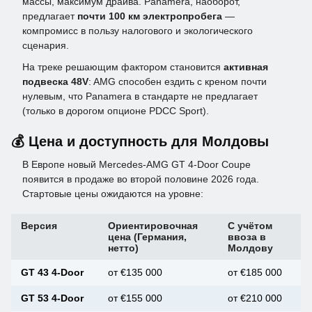
массы, максимум драйва. Panamera, наоборот,
предлагает
почти 100 км электропробега
—
компромисс в пользу налогового и экологического
сценария.
На треке решающим фактором становится
активная
подвеска 48V
: AMG способен ездить с креном почти
нулевым, что Panamera в стандарте не предлагает
(только в дорогом опционе PDCC Sport).
💰 Цена и доступность для Молдовы
В Европе новый Mercedes-AMG GT 4-Door Coupe
появится в продаже во второй половине 2026 года.
Стартовые цены ожидаются на уровне:
Версия
Ориентировочная
С учётом
цена (Германия,
ввоза в
нетто)
Молдову
GT 43 4-Door
от €135 000
от €185 000
GT 53 4-Door
от €155 000
от €210 000