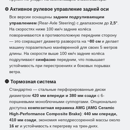
⚙️ Активное рулевое управление задней оси
Все версии оснащены
задним подруливающим
управлением
(Rear-Axle Steering) с диапазоном до
2,5°
.
На скоростях ниже 100 км/ч задние колёса
поворачиваются в противоположную передним сторону
— это сокращает диаметр разворота на
~80 см
и делает
машину поразительно манёвренной для своих 5 метров
длины. На скорости выше 100 км/ч задние колёса
подруливают
синфазно
передним, что повышает
устойчивость при перестроениях и боковых порывах
ветра.
🛑 Тормозная система
Стандартно — стальные перфорированные диски
диаметром
420 мм впереди и 380 мм сзади
с 6-
поршневыми моноблочными суппортами. Опционально
доступна
композитная керамика AMG (AMG Ceramic
High-Performance Composite Brake)
:
440 мм спереди,
410 мм сзади
, экономия неподрессоренной массы около
16 кг
и устойчивость к перегреву на трек-днях.