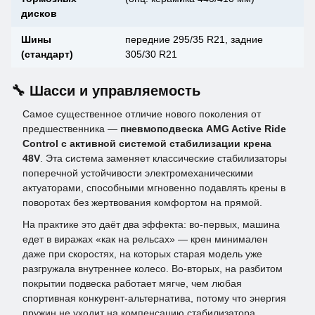
дисков
Шины
передние 295/35 R21, задние
(стандарт)
305/30 R21
🔧 Шасси и управляемость
Самое существенное отличие нового поколения от
предшественника —
пневмоподвеска AMG Active Ride
Control с активной системой стабилизации крена
48V
. Эта система заменяет классические стабилизаторы
поперечной устойчивости электромеханическими
актуаторами, способными мгновенно подавлять крены в
поворотах без жертвования комфортом на прямой.
На практике это даёт два эффекта: во-первых, машина
едет в виражах «как на рельсах» — крен минимален
даже при скоростях, на которых старая модель уже
разгружала внутреннее колесо. Во-вторых, на разбитом
покрытии подвеска работает мягче, чем любая
спортивная конкурент-альтернатива, потому что энергия
пружин не уходит на компенсацию стабилизатора.