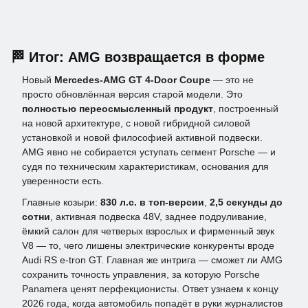
🏁 Итог: AMG возвращается в форме
Новый
Mercedes-AMG GT 4-Door Coupe
— это не
просто обновлённая версия старой модели. Это
полностью переосмысленный продукт
, построенный
на новой архитектуре, с новой гибридной силовой
установкой и новой философией активной подвески.
AMG явно не собирается уступать сегмент Porsche — и
судя по техническим характеристикам, основания для
уверенности есть.
Главные козыри:
830 л.с. в топ-версии
,
2,5 секунды до
сотни
, активная подвеска 48V, заднее подруливание,
ёмкий салон для четверых взрослых и фирменный звук
V8 — то, чего лишены электрические конкуренты вроде
Audi RS e-tron GT. Главная же интрига — сможет ли AMG
сохранить точность управления, за которую Porsche
Panamera ценят перфекционисты. Ответ узнаем к концу
2026 года, когда автомобиль попадёт в руки журналистов