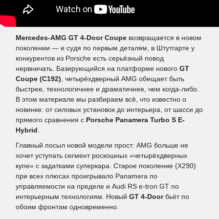
Mercedes-AMG GT 4-Door Coupe
возвращается в новом
поколении — и судя по первым деталям, в Штутгарте у
конкурентов из Porsche есть серьёзный повод
нервничать. Базирующийся на платформе нового
GT
Coupe (C192)
, четырёхдверный AMG обещает быть
быстрее, технологичнее и драматичнее, чем когда-либо.
В этом материале мы разбираем всё, что известно о
новинке: от силовых установок до интерьера, от шасси до
прямого сравнения с
Porsche Panamera Turbo S E-
Hybrid
.
Главный посыл новой модели прост: AMG больше не
хочет уступать сегмент роскошных «четырёхдверных
купе» с задатками суперкара. Старое поколение (X290)
при всех плюсах проигрывало Panamera по
управляемости на пределе и Audi RS e-tron GT по
интерьерным технологиям. Новый
GT 4-Door
бьёт по
обоим фронтам одновременно.