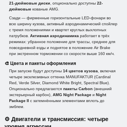
21-дюймовые диски
, опционально доступны
22-
дюймовые
кованые AMG.
Сзади — фирменные горизонтальные LED-фонари во
всю ширину кузова, активный аэродинамический спойлер
с тремя положениями и квартет круглых выхлопных
патрубков.
Активная аэродинамика
работает в трёх
режимах: убранное положение для трассы, среднее для
повседневной езды и поднятое в положение Air Brake
при экстренном торможении со скорости выше 160 км/ч.
🎨 Цвета и пакеты оформления
При запуске будут доступны
14 цветов кузова
, включая
четыре эксклюзивных оттенка MANUFAKTUR (Cardinal
Red, Verde Silver, Diamond White Bright, Spectral Blue).
Опционально предлагаются
пакеты Carbon
(внешний
экстерьерный карбон),
AMG Night Package
и
Night
Package II
с затемнёнными элементами вплоть до
эмблем.
⚙️ Двигатели и трансмиссия: четыре
уровня агрессии