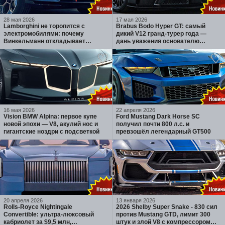
28 мая 2026
17 мая 2026
Lamborghini не торопится с
Brabus Bodo Hyper GT: самый
электромобилями: почему
дикий V12 гранд-турер года —
Винкельманн откладывает
дань уважения основателю
Lanzador и ставит на гибриды
бренда
16 мая 2026
22 апреля 2026
Vision BMW Alpina: первое купе
Ford Mustang Dark Horse SC
новой эпохи — V8, акулий нос и
получил почти 800 л.с. и
гигантские ноздри с подсветкой
превзошёл легендарный GT500
20 апреля 2026
13 января 2026
Rolls-Royce Nightingale
2026 Shelby Super Snake - 830 сил
Convertible: ультра-люксовый
против Mustang GTD, лимит 300
кабриолет за $9,5 млн,
штук и злой V8 с компрессором