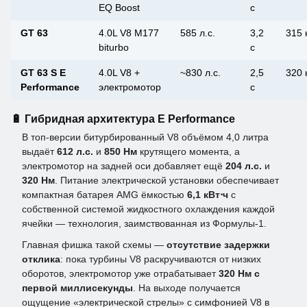
EQ Boost
с
GT 63
4.0L V8 M177
585 л.с.
3,2
315 
biturbo
с
GT 63 S E
4.0L V8 +
~830 л.с.
2,5
320 
Performance
электромотор
с
🔋 Гибридная архитектура E Performance
В топ-версии битурбированный V8 объёмом 4,0 литра
выдаёт
612 л.с.
и
850 Нм
крутящего момента, а
электромотор на задней оси добавляет ещё
204 л.с.
и
320 Нм
. Питание электрической установки обеспечивает
компактная батарея AMG ёмкостью
6,1 кВт⋅ч
с
собственной системой жидкостного охлаждения каждой
ячейки — технология, заимствованная из Формулы-1.
Главная фишка такой схемы —
отсутствие задержки
отклика
: пока турбины V8 раскручиваются от низких
оборотов, электромотор уже отрабатывает
320 Нм с
первой миллисекунды
. На выходе получается
ощущение «электрической стрелы» с симфонией V8 в