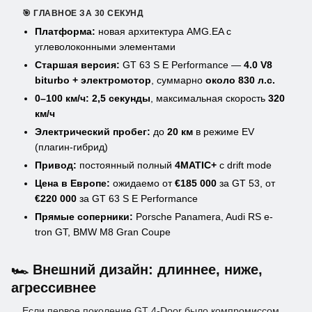
🎯 ГЛАВНОЕ ЗА 30 СЕКУНД
Платформа:
новая архитектура AMG.EA с
углеволоконными элементами
Старшая версия:
GT 63 S E Performance —
4.0 V8
biturbo + электромотор
, суммарно
около 830 л.с.
0–100 км/ч:
2,5 секунды
, максимальная скорость
320
км/ч
Электрический пробег:
до
20 км
в режиме EV
(плагин-гибрид)
Привод:
постоянный полный
4MATIC+
с drift mode
Цена в Европе:
ожидаемо от
€185 000
за GT 53, от
€220 000
за GT 63 S E Performance
Прямые соперники:
Porsche Panamera, Audi RS e-
tron GT, BMW M8 Gran Coupe
🏎️ Внешний дизайн: длиннее, ниже,
агрессивнее
Если первое поколение GT 4-Door было компромиссом