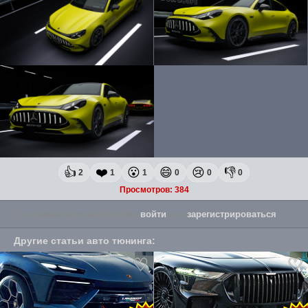
👍
❤️
😮
😄
😢
👎
2
1
1
0
0
0
Просмотров: 384
Для комментария необходимо
войти
или
зарегистрироваться
.
Другие
статьи авто тюнинга
: