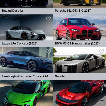
Bugatti Destrier
Porsche 911 GT3 S-C 2027
Lexus LFA Concept (2025)
BMW M3 CS Handschalter (2027)
Lamborghini Lanzador Concept 2026
Nuvolari