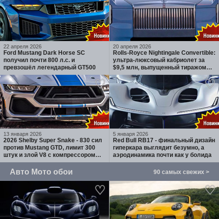
22 апреля 2026
20 апреля 2026
Ford Mustang Dark Horse SC
Rolls-Royce Nightingale Convertible:
получил почти 800 л.с. и
ультра-люксовый кабриолет за
превзошёл легендарный GT500
$9,5 млн, выпущенный тиражом
100 экземпляров
13 января 2026
5 января 2026
2026 Shelby Super Snake - 830 сил
Red Bull RB17 - финальный дизайн
против Mustang GTD, лимит 300
гиперкара выглядит безумно, а
штук и злой V8 с компрессором
аэродинамика почти как у болида
Whipple
Авто Мото обои
90 самых свежих >