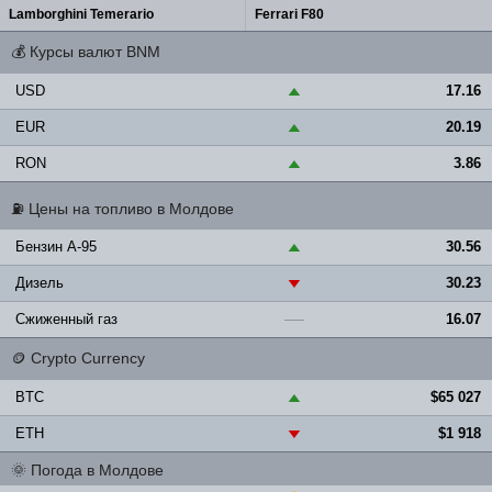
Lamborghini Temerario
Ferrari F80
💰
Курсы валют BNM
USD
17.16
▲
EUR
20.19
▲
RON
3.86
▲
⛽
Цены на топливо в Молдове
Бензин A-95
30.56
▲
Дизель
30.23
▼
Сжиженный газ
16.07
—
🪙
Crypto Currency
BTC
$65 027
▲
ETH
$1 918
▼
🌞
Погода в Молдове