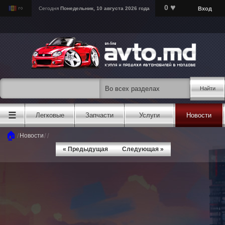
♥
0
Вход
Сегодня
Понедельник, 10 августа 2026 года
Найти
☰
Легковые
Запчасти
Услуги
Новости
🏠
/
/
/
Новости
« Предыдущая
Следующая »