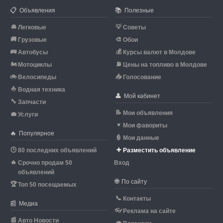
📋
📚
Объявления
Полезные
🚘
💡
Легковые
Советы
🚚
🎨
Грузовые
Обои
🚌
💰
Автобусы
Курсы валют в Молдове
🏍
⛽
Мотоциклы
Цены на топливо в Молдове
🚲
📥
Велосипеды
Голосование
⛵
Водная техника
👤
Мой кабинет
🔧
Запчасти
📝
Мои объявления
💼
Услуги
♥
Мои фавориты
🔥
Популярное
👮
Мои данные
🕒
➕
80 последних объявлений
Разместить объявление
🔥
Срочно продам 50
Вход
объявлений
🌐
По сайту
🏆
Топ 50 посещаемых
📞
Контакты
📰
Медиа
👓
Реклама на сайте
📰
Авто Новости