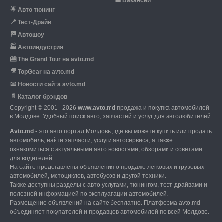
💼
Вакансии
🌟
Авто тюнинг
📍
Тест-Драйв
🏁
Автошоу
🏭
Автоиндустрия
🎦
The Grand Tour на avto.md
🎥
TopGear на avto.md
📧
Новости сайта avto.md
📄
Каталог брэндов
Copyright © 2001 - 2026
www.avto.md
продажа и покупка автомобилей
в Молдове. Удобный поиск авто, запчастей и услуг для автолюбителей.
Avto.md
- это авто портал Молдовы, где вы можете купить или продать
автомобиль,
найти запчасти, услуги автосервиса, а также
ознакомиться с актуальными авто новостями,
обзорами и советами
для водителей.
На сайте представлены объявления о продаже легковых и грузовых
автомобилей,
мотоциклов, автобусов и другой техники.
Также доступны разделы с авто услугами,
тюнингом, тест-драйвами и
полезной информацией по эксплуатации автомобилей.
Размещение объявлений на сайте бесплатно.
Платформа avto.md
объединяет покупателей и продавцов автомобилей по всей Молдове.