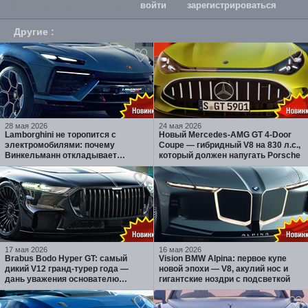
Для комментария необходимо
войти
или
зарегистрироваться
.
Другие
:
28 мая 2026
24 мая 2026
Lamborghini не торопится с
Новый Mercedes-AMG GT 4-Door
электромобилями: почему
Coupe — гибридный V8 на 830 л.с.,
Винкельманн откладывает
который должен напугать Porsche
Lanzador и ставит на гибриды
17 мая 2026
16 мая 2026
Brabus Bodo Hyper GT: самый
Vision BMW Alpina: первое купе
дикий V12 гранд-турер года —
новой эпохи — V8, акулий нос и
дань уважения основателю
гигантские ноздри с подсветкой
бренда