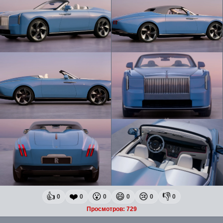
👍
❤️
😮
😄
😢
👎
0
0
0
0
0
0
Просмотров: 729