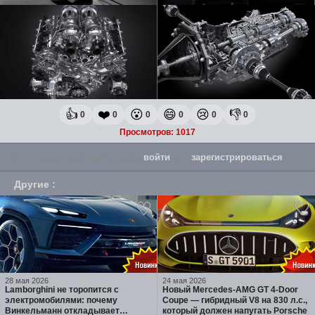
👍
❤️
😮
😄
😢
👎
0
0
0
0
0
0
Просмотров: 1017
Для комментария необходимо
войти
или
зарегистрироваться
.
Другие
:
28 мая 2026
24 мая 2026
Lamborghini не торопится с
Новый Mercedes-AMG GT 4-Door
электромобилями: почему
Coupe — гибридный V8 на 830 л.с.,
Винкельманн откладывает
который должен напугать Porsche