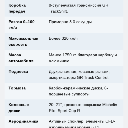
Коробка
8-ступенчатая трансмиссия GR
передач
TrackShift.
Разгон 0–100
Примерно 3.0 секунды.
км/ч
Максимальная
Более 320 км/ч.
скорость
Масса
Менее 1750 кг, благодаря карбону и
автомобиля
алюминию.
Подвеска
Двухрычажная, кованые рычаги,
амортизаторы GR Track Control.
Тормоза
Карбон-керамические диски, 6-
поршневые суппорты.
Колесные
20–21″, трековые покрышки Michelin
диски
Pilot Sport Cup R.
Аэродинамика
Активный спойлер, элементы CFD-
аэродинамики уровня GT3.