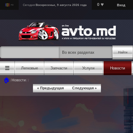
♥
0
Вход
Сегодня
Воскресенье, 9 августа 2026 года
Найти
☰
Легковые
Запчасти
Услуги
Новости
🏠
/
/
/
Новости
« Предыдущая
Следующая »