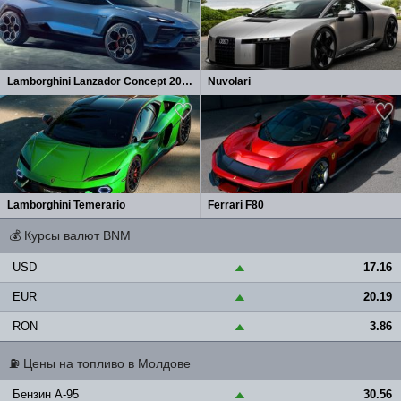
Lamborghini Lanzador Concept 2026
Nuvolari
Lamborghini Temerario
Ferrari F80
💰
Курсы валют BNM
USD
17.16
▲
EUR
20.19
▲
RON
3.86
▲
⛽
Цены на топливо в Молдове
Бензин A-95
30.56
▲