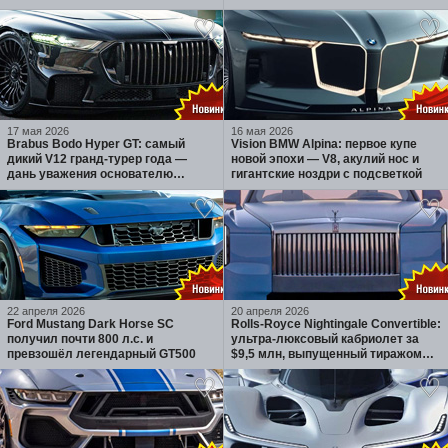
Lanzador и ставит на гибриды
17 мая 2026
16 мая 2026
Brabus Bodo Hyper GT: самый
Vision BMW Alpina: первое купе
дикий V12 гранд-турер года —
новой эпохи — V8, акулий нос и
дань уважения основателю
гигантские ноздри с подсветкой
бренда
22 апреля 2026
20 апреля 2026
Ford Mustang Dark Horse SC
Rolls-Royce Nightingale Convertible:
получил почти 800 л.с. и
ультра-люксовый кабриолет за
превзошёл легендарный GT500
$9,5 млн, выпущенный тиражом
100 экземпляров