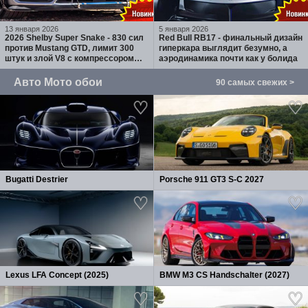
13 января 2026
5 января 2026
2026 Shelby Super Snake - 830 сил
Red Bull RB17 - финальный дизайн
против Mustang GTD, лимит 300
гиперкара выглядит безумно, а
штук и злой V8 с компрессором
аэродинамика почти как у болида
Whipple
Авто Мото обои
90 самых свежих >
Bugatti Destrier
Porsche 911 GT3 S-C 2027
Lexus LFA Concept (2025)
BMW M3 CS Handschalter (2027)