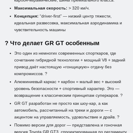
Максимальная скорость:
> 320 км/ч.
Концепция:
“driver-first” — низкий центр тяжести,
идеальная развесовка, максимальная аэродинамика и
чувствительность машины
? Что делает GR GT особенным
Это один из немногих современных спорткаров, где
сочетание гибридной технологии + мощный V8 + задний
привод даёт настоящую «гонщицкую» отдачу без
компромиссов. ?
Алюминиевый каркас + карбон = малый вес + высокий
уровень безопасности + спортивный характер. Это —
возвращение к классическим принципам суперкаров. ?️
GR GT разработан не просто как шоу-кар, а как
автомобиль, рассчитанный на треки и дороги — с
акцентом на управляемость, удовольствие и драйв. ?
Помимо версии для дорог — представлена и гоночная
версия Toyota GR GT3, спроектированная по регламенту