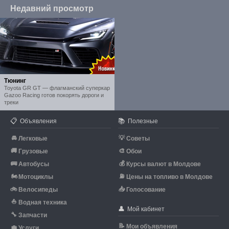
Недавний просмотр
Тюнинг
Toyota GR GT — флагманский суперкар
Gazoo Racing готов покорять дороги и
треки
📋
📚
Объявления
Полезные
🚘
💡
Легковые
Советы
🚚
🎨
Грузовые
Обои
🚌
💰
Автобусы
Курсы валют в Молдове
🏍
⛽
Мотоциклы
Цены на топливо в Молдове
🚲
📥
Велосипеды
Голосование
⛵
Водная техника
👤
Мой кабинет
🔧
Запчасти
📝
Мои объявления
💼
Услуги