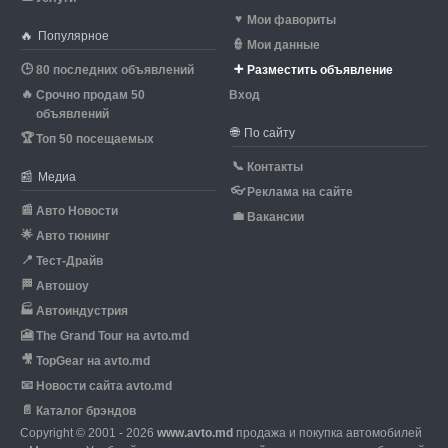
♥
Мои фавориты
🔥
Популярное
👮
Мои данные
🕒
➕
80 последних объявлений
Разместить объявление
🔥
Срочно продам 50
Вход
объявлений
🌐
По сайту
🏆
Топ 50 посещаемых
📞
Контакты
📰
Медиа
👓
Реклама на сайте
📰
Авто Новости
💼
Вакансии
🌟
Авто тюнинг
📍
Тест-Драйв
🏁
Автошоу
🏭
Автоиндустрия
🎦
The Grand Tour на avto.md
🎥
TopGear на avto.md
📧
Новости сайта avto.md
📄
Каталог брэндов
Copyright © 2001 - 2026
www.avto.md
продажа и покупка автомобилей