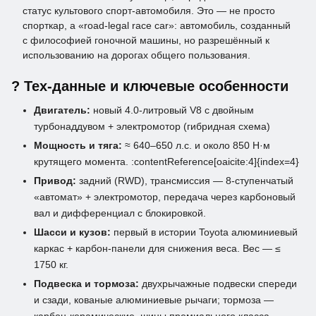
статус культового спорт-автомобиля. Это — не просто
спорткар, а «road-legal race car»: автомобиль, созданный
с философией гоночной машины, но разрешённый к
использованию на дорогах общего пользования.
? Тех-данные и ключевые особенности
Двигатель:
новый 4.0-литровый V8 с двойным
турбонаддувом + электромотор (гибридная схема)
Мощность и тяга:
≈ 640–650 л.с. и около 850 Н·м
крутящего момента. :contentReference[oaicite:4]{index=4}
Привод:
задний (RWD), трансмиссия — 8-ступенчатый
«автомат» + электромотор, передача через карбоновый
вал и дифференциал с блокировкой.
Шасси и кузов:
первый в истории Toyota алюминиевый
каркас + карбон-панели для снижения веса. Вес — ≤
1750 кг.
Подвеска и тормоза:
двухрычажные подвески спереди
и сзади, кованые алюминиевые рычаги; тормоза —
карбон-керамические, шины премиального класса.