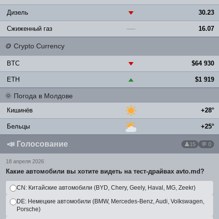
Дизель
30.23
▼
Сжиженный газ
16.07
—
🪙
Crypto Currency
BTC
$64 930
▼
ETH
$1 919
▲
🌞
Погода в Молдове
Кишинёв
+28°
Бельцы
+25°
📣
Голосование
15
💬 0
18 апреля 2026
Какие автомобили вы хотите видеть на тест-драйвах avto.md?
CN: Китайские автомобили (BYD, Chery, Geely, Haval, MG, Zeekr)
DE: Немецкие автомобили (BMW, Mercedes-Benz, Audi, Volkswagen,
Porsche)