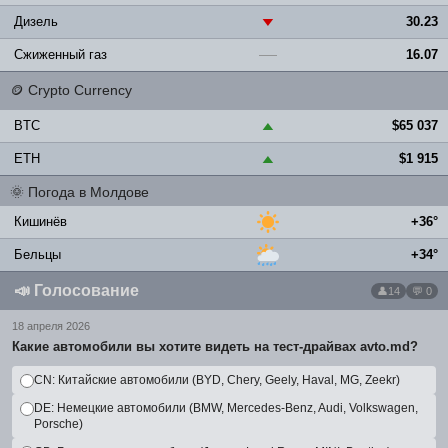
Дизель
30.23
▼
Сжиженный газ
16.07
—
🪙
Crypto Currency
BTC
$65 037
▲
ETH
$1 915
▲
🌞
Погода в Молдове
Кишинёв
+36°
Бельцы
+34°
📣
Голосование
14
💬 0
18 апреля 2026
Какие автомобили вы хотите видеть на тест-драйвах avto.md?
CN: Китайские автомобили (BYD, Chery, Geely, Haval, MG, Zeekr)
DE: Немецкие автомобили (BMW, Mercedes-Benz, Audi, Volkswagen,
Porsche)