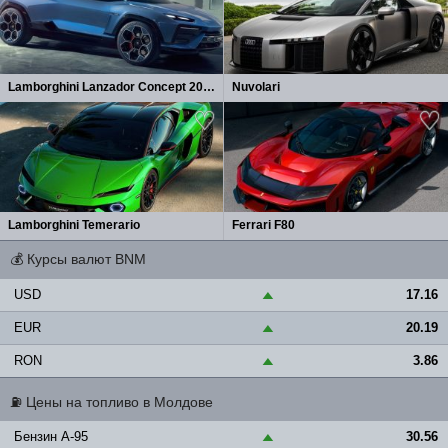
Lamborghini Lanzador Concept 2026
Nuvolari
Lamborghini Temerario
Ferrari F80
💰
Курсы валют BNM
USD
17.16
▲
EUR
20.19
▲
RON
3.86
▲
⛽
Цены на топливо в Молдове
Бензин A-95
30.56
▲