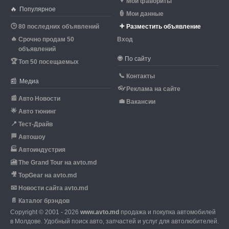
♥
Мои фавориты
🔥
Популярное
👮
Мои данные
🕒
➕
80 последних объявлений
Разместить объявление
🔥
Срочно продам 50
Вход
объявлений
🌐
По сайту
🏆
Топ 50 посещаемых
📞
Контакты
📰
Медиа
👓
Реклама на сайте
📰
Авто Новости
💼
Вакансии
🌟
Авто тюнинг
📍
Тест-Драйв
🏁
Автошоу
🏭
Автоиндустрия
🎦
The Grand Tour на avto.md
🎥
TopGear на avto.md
📧
Новости сайта avto.md
📄
Каталог брэндов
Copyright © 2001 - 2026
www.avto.md
продажа и покупка автомобилей
в Молдове. Удобный поиск авто, запчастей и услуг для автолюбителей.