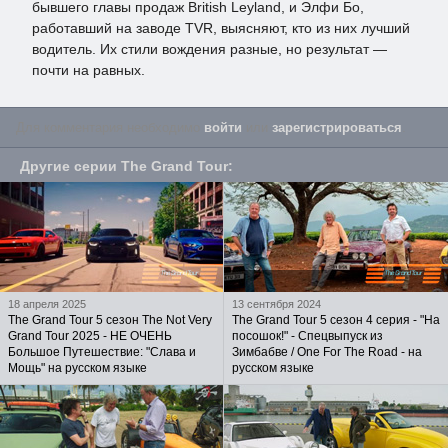
бывшего главы продаж British Leyland, и Элфи Бо,
работавший на заводе TVR, выясняют, кто из них лучший
водитель. Их стили вождения разные, но результат —
почти на равных.
Для комментария необходимо
войти
или
зарегистрироваться
.
Другие серии
The Grand Tour
:
18 апреля 2025
13 сентября 2024
The Grand Tour 5 сезон The Not Very
The Grand Tour 5 сезон 4 серия - "На
Grand Tour 2025 - НЕ ОЧЕНЬ
посошок!" - Спецвыпуск из
Большое Путешествие: "Слава и
Зимбабве / One For The Road - на
Мощь" на русском языке
русском языке