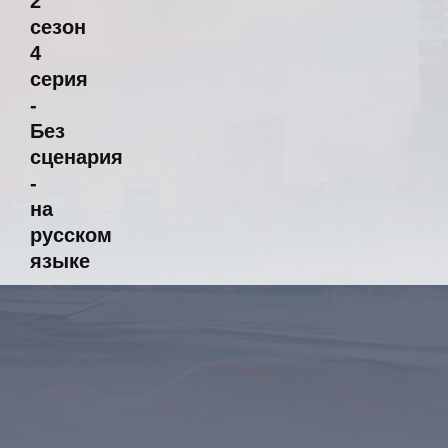
2
сезон
4
серия
-
Без
сценария
-
на
русском
языке