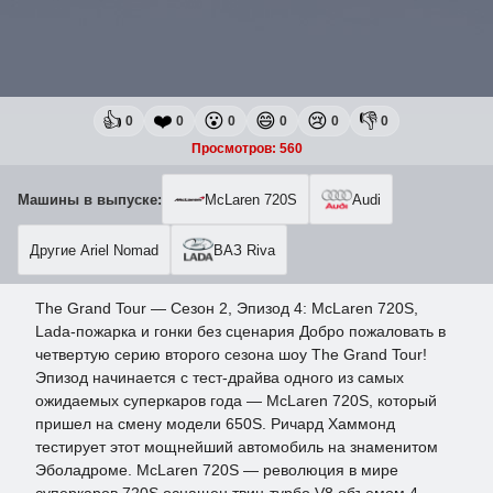
👍
❤️
😮
😄
😢
👎
0
0
0
0
0
0
Просмотров: 560
Машины в выпуске:
McLaren 720S
Audi
Другие Ariel Nomad
ВАЗ Riva
The Grand Tour — Сезон 2, Эпизод 4: McLaren 720S,
Lada-пожарка и гонки без сценария Добро пожаловать в
четвертую серию второго сезона шоу The Grand Tour!
Эпизод начинается с тест-драйва одного из самых
ожидаемых суперкаров года — McLaren 720S, который
пришел на смену модели 650S. Ричард Хаммонд
тестирует этот мощнейший автомобиль на знаменитом
Эболадроме. McLaren 720S — революция в мире