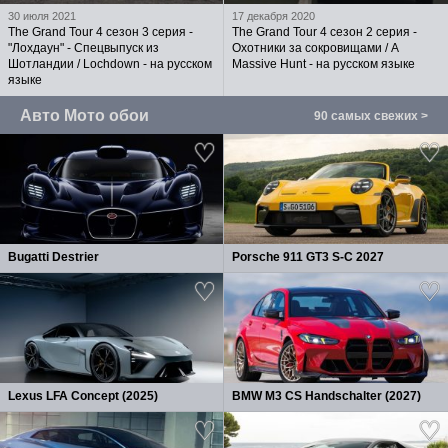
30 июля 2021
17 декабря 2020
The Grand Tour 4 сезон 3 серия -
The Grand Tour 4 сезон 2 серия -
"Лохдаун" - Спецвыпуск из
Охотники за сокровищами / A
Шотландии / Lochdown - на русском
Massive Hunt - на русском языке
языке
Авто Мото обои
90 самых свежих >
Bugatti Destrier
Porsche 911 GT3 S-C 2027
Lexus LFA Concept (2025)
BMW M3 CS Handschalter (2027)