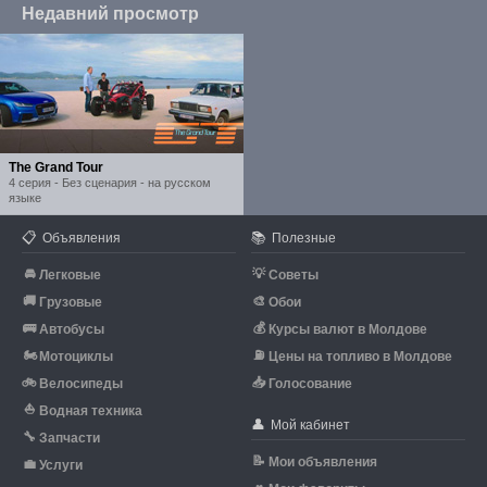
Недавний просмотр
The Grand Tour
4 серия - Без сценария - на русском
языке
📋
📚
Объявления
Полезные
🚘
💡
Легковые
Советы
🚚
🎨
Грузовые
Обои
🚌
💰
Автобусы
Курсы валют в Молдове
🏍
⛽
Мотоциклы
Цены на топливо в Молдове
🚲
📥
Велосипеды
Голосование
⛵
Водная техника
👤
Мой кабинет
🔧
Запчасти
📝
Мои объявления
💼
Услуги