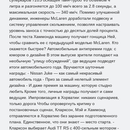
суперкаров 720S оснащен твин-турбо V8 объемом 4
литра и разгоняется до 100 км/ч всего за 2.8 секунды, а
максимальная скорость — 340 км/ч. Помимо улучшенной
динамики, инженеры McLaren доработали подвеску и
систему управления скольжением, позволяя настраивать
уровень заноса с точностью до десятых долей процента.
После теста Хаммонда машину получает гонщица Ней,
чтобы сравнить ее с предыдущей моделью McLaren. Кто
окажется быстрее? Автомобильные антипремии года: с
юмором о дизайне В этом выпуске зрители попадают на
необычную "улицу обсуждений", где ведущие подводят
итоги автомобильного года. Вручаются шуточные
награды: - Nissan Juke — как самый некрасивый
автомобиль года - Приз за самый нелепый элемент
дизайна - И даже премия за машину, которую стыдно
любить Кроме того, личные награды получают и сами
ведущие. Импровизация в Хорватии: никаких сценариев,
только дорога Чтобы опровергнуть критику о
постановочных сценах, Кларксон, Мэй и Хаммонд
отправляются в Хорватию без заранее подготовленного
плана. Единственное, что они знают — место старта. -
Кларксон выбирает Audi TT RS с 400-сильным мотором -