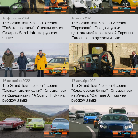
16 февраля 2024
16 июня 2023
The Grand Tour 5 сезон 3 серия -
The Grand Tour 5 сезон 2 серия -
"Работа с песком" - Спецвыпуск из
"Еврокраш" - Спецвыпуск из
Сахары / Sand Job - на русском
центральной и восточной Европы /
языке
Eurocrash на русском языке
16 сентября 2022
17 декабря 2021
The Grand Tour 5 сезон 1 серия -
The Grand Tour 4 сезон 4 серия -
"Скандинавский флик" - Спецвыпуск
"Королевская битва" - Спецвыпуск
из Скандинавии / A Scandi Flick - на
из Уэльса / Carnage A Trois - на
русском языке
русском языке