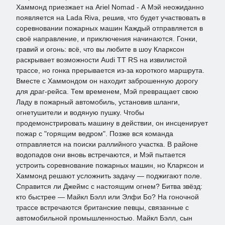
Хаммонд приезжает на Ariel Nomad - А Мэй неожиданно
появляется на Lada Riva, решив, что будет участвовать в
соревновании пожарных машин Каждый отправляется в
своё направление, и приключения начинаются. Гонки,
гравий и огонь: всё, что вы любите в шоу Кларксон
раскрывает возможности Audi TT RS на извилистой
трассе, но гонка прерывается из-за короткого маршрута.
Вместе с Хаммондом он находит заброшенную дорогу
для драг-рейса. Тем временем, Мэй превращает свою
Ладу в пожарный автомобиль, установив шланги,
огнетушители и водяную пушку. Чтобы
продемонстрировать машину в действии, он инсценирует
пожар с "горящим ведром". Позже вся команда
отправляется на поиски раллийного участка. В районе
водопадов они вновь встречаются, и Мэй пытается
устроить соревнование пожарных машин, но Кларксон и
Хаммонд решают усложнить задачу — поджигают поле.
Справится ли Джеймс с настоящим огнем? Битва звёзд:
кто быстрее — Майкл Бэлл или Элфи Бо? На гоночной
трассе встречаются британские певцы, связанные с
автомобильной промышленностью. Майкл Бэлл, сын