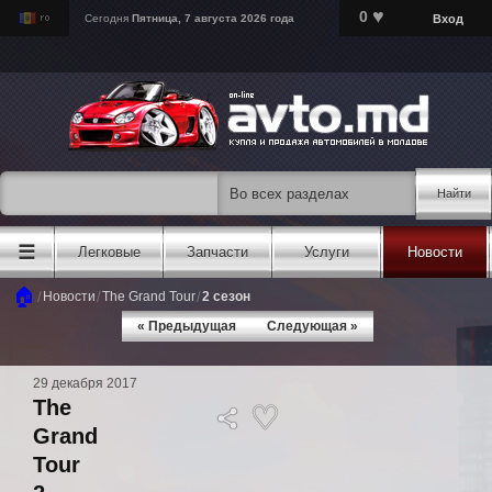
♥
0
Вход
Сегодня
Пятница, 7 августа 2026 года
Найти
☰
Легковые
Запчасти
Услуги
Новости
🏠
/
/
/
Новости
The Grand Tour
2 сезон
« Предыдущая
Следующая »
29 декабря 2017
The
Grand
Tour