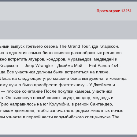
Просмотров: 12251
ый выпуск третьего сезона The Grand Tour, где Кларксон,
ых в одном из самых биологически разнообразных регионов
о встретить ягуаров, кондоров, муравьедов, медведей и
Кларксон — Jeep Wrangler - Джеймс Мэй — Fiat Panda 4x4 -
да Все участники должны были встретиться на пляже.
р. Лишь на следующее утро машина была выгружена, и команда
ждому нужно было приобрести фототехнику. - У Джеймса и
t — плохое сочетание После покупки камеры, участники
. Он выдвинул новый список: ягуар, кондор, медведь и
рио направилось на юг Колумбии, в регион Сантандер,
атчиком движения, чтобы запечатлеть редких животных ночью -
 вы узнаете в первой части колумбийского спецвыпуска The