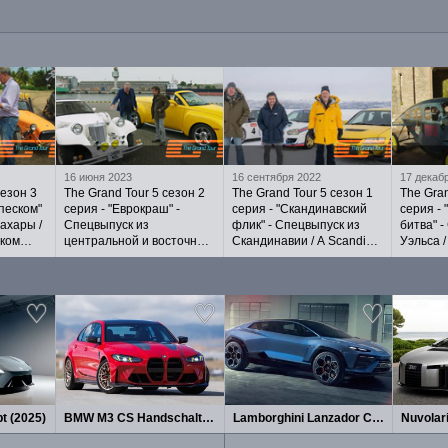
16 июня 2023
16 сентября 2022
17 декаб
сезон 3
The Grand Tour 5 сезон 2
The Grand Tour 5 сезон 1
The Gran
 песком"
серия - "Еврокраш" -
серия - "Скандинавский
серия -
ахары /
Спецвыпуск из
флик" - Спецвыпуск из
битва" -
ском
центральной и восточной
Скандинавии / A Scandi
Уэльса /
Европы / Eurocrash на
Flick - на русском языке
на русс
русском языке
t (2025)
BMW M3 CS Handschalter (2027)
Lamborghini Lanzador Concept 2026
Nuvolar