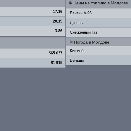
⛽
Цены на топливо в Молдове
17.16
Бензин A-95
20.19
Дизель
3.86
Сжиженный газ
🌞
Погода в Молдове
Кишинёв
$65 037
Бельцы
$1 915