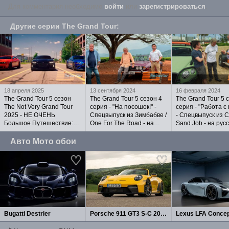
Для комментария необходимо
войти
или
зарегистрироваться
.
Другие серии
The Grand Tour
:
18 апреля 2025
13 сентября 2024
16 февраля 2024
The Grand Tour 5 сезон
The Grand Tour 5 сезон 4
The Grand Tour 5 
The Not Very Grand Tour
серия - "На посошок!" -
серия - "Работа с
2025 - НЕ ОЧЕНЬ
Спецвыпуск из Зимбабве /
- Спецвыпуск из С
Большое Путешествие:
One For The Road - на
Sand Job - на рус
"Слава и Мощь" на
русском языке
языке
русском языке
Авто Мото обои
Bugatti Destrier
Porsche 911 GT3 S-C 2027
Lexus LFA Concep