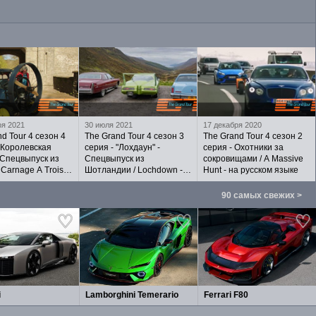
ря 2021
30 июля 2021
17 декабря 2020
d Tour 4 сезон 4
The Grand Tour 4 сезон 3
The Grand Tour 4 сезон 2
 "Королевская
серия - "Лохдаун" -
серия - Охотники за
 Спецвыпуск из
Спецвыпуск из
сокровищами / A Massive
 Carnage A Trois -
Шотландии / Lochdown -
Hunt - на русском языке
ком языке
на русском языке
90 самых свежих >
i
Lamborghini Temerario
Ferrari F80