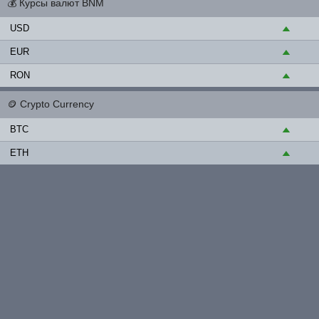
💰
Курсы валют BNM
USD
▲
EUR
▲
RON
▲
🪙
Crypto Currency
BTC
▲
ETH
▲