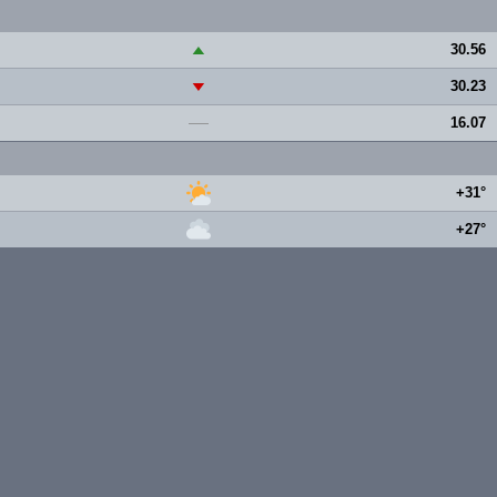
30.56
▲
30.23
▼
16.07
—
+31°
+27°