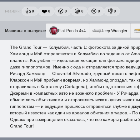
👍
❤️
😮
😄
😢
👎
Реакции:
0
0
0
0
0
0
Машины в выпуске:
Fiat Panda 4x4
Jeep Wrangler
The Grand Tour — Колумбия, часть 1: фотоохота за дикой при
Хаммонд и Мэй отправляются в Колумбию по заданию от Amazo
планеты. Колумбия — идеальная локация для фотоэкспедиции 
даже гиппопотамов. Именно сюда и отправляется трио ведущих
Ричард Хаммонд — Chevrolet Silverado, крупный пикап с лиф
Кларксон и Мэй прибыли вовремя, но Хаммонд опоздал, так к
отправилась в Картахену (Cartagena), чтобы подготовиться к
Джереми в компактных авто не возникло проблем - У Ричарда 
обменялись объективами и отправились искать диких животны
гиппопотам — и ведущим пришлось отправиться глубже в джун
который известен как один из ареалов обитания ягуаров. - П
Однако при возвращении оказалось, что все камеры разбиты У
Grand Tour!