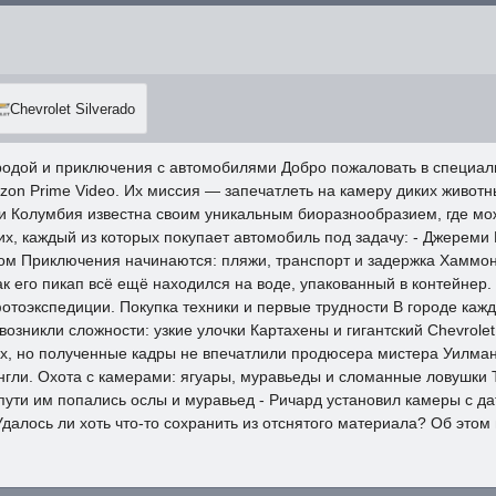
Chevrolet Silverado
родой и приключения с автомобилями Добро пожаловать в специальн
n Prime Video. Их миссия — запечатлеть на камеру диких животн
Колумбия известна своим уникальным биоразнообразием, где можн
, каждый из которых покупает автомобиль под задачу: - Джереми 
том Приключения начинаются: пляжи, транспорт и задержка Хаммон
ак его пикап всё ещё находился на воде, упакованный в контейне
 фотоэкспедиции. Покупка техники и первые трудности В городе ка
возникли сложности: узкие улочки Картахены и гигантский Chevrole
х, но полученные кадры не впечатлили продюсера мистера Уилмана
гли. Охота с камерами: ягуары, муравьеды и сломанные ловушки Т
о пути им попались ослы и муравьед - Ричард установил камеры с д
далось ли хоть что-то сохранить из отснятого материала? Об этом