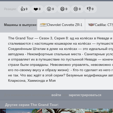
👍
❤️
😮
😄
😢
👎
Реакции:
0
0
0
0
0
0
Машины в выпуске:
Chevrolet Corvette ZR-1
Cadillac CT
The Grand Tour — Сезон 3, Серия 8: ад на колёсах в Неваде 
сталкиваются с настоящим кошмаром на колёсах — путешестви
Соединённым Штатам в доме на колёсах — это идеальный отды
автодома - Некомфортные спальные места - Санитарные усл
и отправляет их в путешествие по пустынной Неваде — конеч
страхи были оправданы. Невозможно управлять, невозможно с
его по-своему вкусу и образу жизни): - Кто-то сделает из него
не так. Что вас ждёт в этой серии? Безумные модификации 
Кларксона, Хаммонда и Мэя
Для комментария необходимо
войти
или
зарегистрироваться
.
Другие серии
The Grand Tour
: