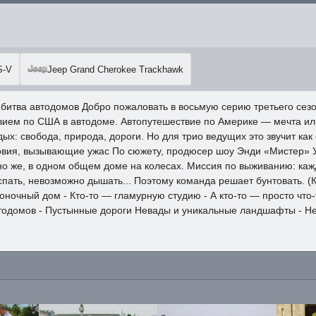
S-V
Jeep Grand Cherokee Trackhawk
и битва автодомов Добро пожаловать в восьмую серию третьего сезо
ем по США в автодоме. Автопутешествие по Америке — мечта или 
х: свобода, природа, дороги. Но для трио ведущих это звучит как
овия, вызывающие ужас По сюжету, продюсер шоу Энди «Мистер» 
но же, в одном общем доме на колесах. Миссия по выживанию: ка
пать, невозможно дышать... Поэтому команда решает бунтовать. 
 гоночный дом - Кто-то — гламурную студию - А кто-то — просто что-
автодомов - Пустынные дороги Невады и уникальные ландшафты - 