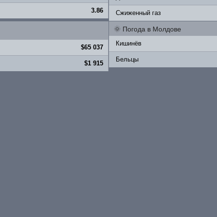
3.86
Сжиженный газ
🌞
Погода в Молдове
Кишинёв
$65 037
Бельцы
$1 915