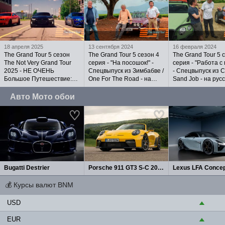
18 апреля 2025
13 сентября 2024
16 февраля 2024
The Grand Tour 5 сезон
The Grand Tour 5 сезон 4
The Grand Tour 5 
The Not Very Grand Tour
серия - "На посошок!" -
серия - "Работа с
2025 - НЕ ОЧЕНЬ
Спецвыпуск из Зимбабве /
- Спецвыпуск из С
Большое Путешествие:
One For The Road - на
Sand Job - на рус
"Слава и Мощь" на
русском языке
языке
русском языке
Авто Мото обои
Bugatti Destrier
Porsche 911 GT3 S-C 2027
Lexus LFA Concep
💰
Курсы валют BNM
USD
▲
EUR
▲