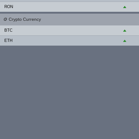
RON
▲
🪙
Crypto Currency
BTC
▲
ETH
▲