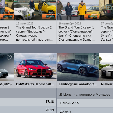
16 июня 2023
16 сентября 2022
17 декаб
сезон 3
The Grand Tour 5 сезон 2
The Grand Tour 5 сезон 1
The Gran
 песком"
серия - "Еврокраш" -
серия - "Скандинавский
серия -
ахары /
Спецвыпуск из
флик" - Спецвыпуск из
битва" -
ском
центральной и восточной
Скандинавии / A Scandi
Уэльса /
Европы / Eurocrash на
Flick - на русском языке
на русс
русском языке
t (2025)
BMW M3 CS Handschalter (2027)
Lamborghini Lanzador Concept 2026
Nuvolar
⛽
Цены на топливо в Молдове
17.16
Бензин A-95
20.19
Дизель