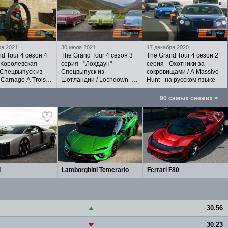
ря 2021
30 июля 2021
17 декабря 2020
d Tour 4 сезон 4
The Grand Tour 4 сезон 3
The Grand Tour 4 сезон 2
 "Королевская
серия - "Лохдаун" -
серия - Охотники за
 Спецвыпуск из
Спецвыпуск из
сокровищами / A Massive
 Carnage A Trois -
Шотландии / Lochdown -
Hunt - на русском языке
ком языке
на русском языке
90 самых свежих >
i
Lamborghini Temerario
Ferrari F80
30.56
▲
30.23
▼