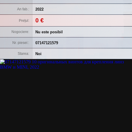
2022
An fab.
0 €
Prețul
Nu este posibil
Nogociere
07147121579
Nr. piesei:
Noi
Starea