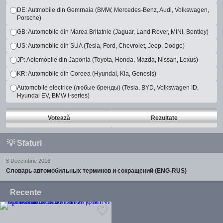
DE: Autmobile din Gemrnaia (BMW, Mercedes-Benz, Audi, Volkswagen,
Porsche)
GB: Automobile din Marea Britatnie (Jaguar, Land Rover, MINI, Bentley)
US: Automobile din SUA (Tesla, Ford, Chevrolet, Jeep, Dodge)
JP: Aotomobile din Japonia (Toyota, Honda, Mazda, Nissan, Lexus)
KR: Automobile din Coreea (Hyundai, Kia, Genesis)
Automobile electrice (любые бренды) (Tesla, BYD, Volkswagen ID,
Hyundai EV, BMW i-series)
Votează
Rezultate
💡
Sfaturi
8 Decembrie 2016
Словарь автомобильных терминов и сокращений (ENG-RUS)
Recente