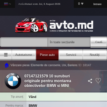
♥
0
Intrare
Astăzi
Astazi este
Joi, 6 August 2026
Caută
☰
Autoturisme
Piese auto
Servicii
Noutăți
🏠
/
/
/
Vânzare piese
Elemente de caroserie, Usi, Bariere
ID:
10147
07147121579 10 suruburi
originale pentru montarea
obiectivelor BMW si MINI
Vând
Tip anunț
BMW
Pentru marca