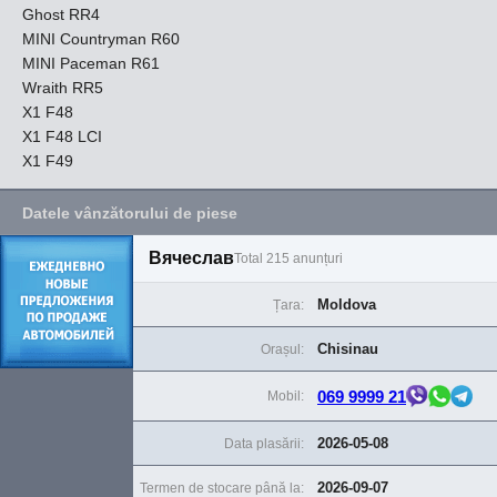
Ghost RR4
MINI Countryman R60
MINI Paceman R61
Wraith RR5
X1 F48
X1 F48 LCI
X1 F49
Datele vânzătorului de piese
Вячеслав
Total 215 anunțuri
Moldova
Țara:
Chisinau
Orașul:
069 9999 21
Mobil:
2026-05-08
Data plasării:
2026-09-07
Termen de stocare până la: