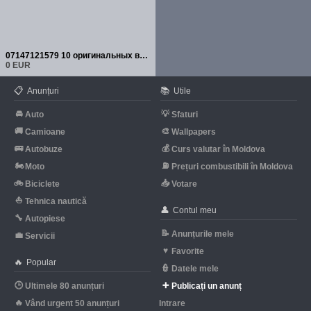
07147121579 10 оригинальных винтов для крепления линз BMW и MINI
0 EUR
📋
📚
Anunțuri
Utile
🚘
💡
Auto
Sfaturi
🚚
🎨
Camioane
Wallpapers
🚌
💰
Autobuze
Curs valutar în Moldova
🏍
⛽
Moto
Prețuri combustibili în Moldova
🚲
📥
Biciclete
Votare
⛵
Tehnica nautică
👤
Contul meu
🔧
Autopiese
📝
Anunțurile mele
💼
Servicii
♥
Favorite
🔥
Popular
👮
Datele mele
🕒
➕
Ultimele 80 anunțuri
Publicați un anunț
🔥
Vând urgent 50 anunțuri
Intrare