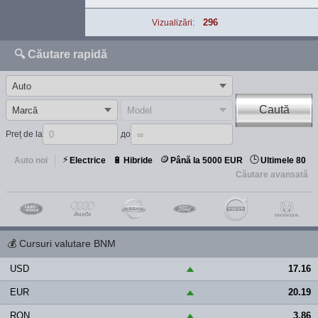
296
Vizualizări:
🔍 Căutare rapidă
Caută
Preț de la
до
⚡
🪙
🕒
🔋
Auto noi
Electrice
Hibride
Până la 5000 EUR
Ultimele 80
Căutare avansată
💰
Cursuri valutare BNM
USD
17.16
▲
EUR
20.19
▲
RON
3.86
▲