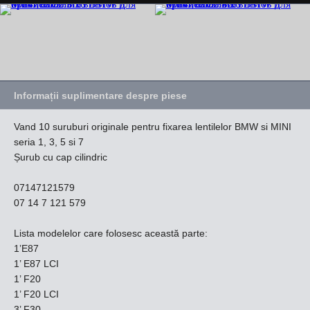
Informații suplimentare despre piese
Vand 10 suruburi originale pentru fixarea lentilelor BMW si MINI
seria 1, 3, 5 si 7
Șurub cu cap cilindric
07147121579
07 14 7 121 579
Lista modelelor care folosesc această parte:
1’E87
1’ E87 LCI
1’ F20
1’ F20 LCI
3’ F30