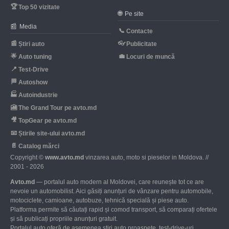
🏆
Top 50 vizitate
🌐
Pe site
📰
Media
📞
Contacte
📰
👓
Știri auto
Publicitate
🌟
💼
Auto tuning
Locuri de muncă
📍
Test-Drive
🏁
Autoshow
🏭
Autoindustrie
🎦
The Grand Tour pe avto.md
🎥
TopGear pe avto.md
📧
Știrile site-ului avto.md
📄
Catalog mărci
Copyright ©
www.avto.md
vinzarea auto, moto si pieselor in Moldova. //
2001 - 2026
Avto.md
— portalul auto modern al Moldovei, care reunește tot ce are
nevoie un automobilist. Aici găsiți anunțuri de vânzare pentru automobile,
motociclete, camioane, autobuze, tehnică specială și piese auto.
Platforma permite să căutați rapid și comod transport, să comparați ofertele
și să publicați propriile anunțuri gratuit.
Portalul auto oferă de asemenea știri auto proaspete, test-drive-uri,