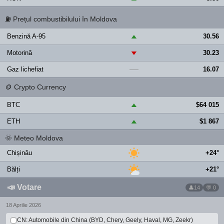
⛽
Prețul combustibilului în Moldova
Benzină A-95
30.56
▲
Motorină
30.23
▼
Gaz lichefiat
16.07
—
🪙
Crypto Currency
BTC
$64 015
▲
ETH
$1 867
▲
🌞
Meteo Moldova
Chișinău
+24°
Bălți
+21°
📣
Votare
14
💬 0
18 Aprilie 2026
CN: Automobile din China (BYD, Chery, Geely, Haval, MG, Zeekr)