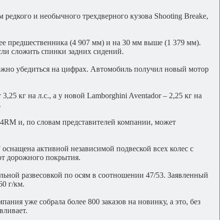
 редкого и необычного трехдверного кузова Shooting Breake,
е предшественника (4 907 мм) и на 30 мм выше (1 379 мм).
если сложить спинки задних сидений.
р можно убедиться на цифрах. Автомобиль получил новый мотор
3,25 кг на л.с., а у новой Lamborghini Aventador – 2,25 кг на
.
е 4RM и, по словам представителей компании, может
F оснащена активной независимой подвеской всех колес с
от дорожного покрытия.
ьной развесовкой по осям в соотношении 47/53. Заявленный
60 г/км.
пания уже собрала более 800 заказов на новинку, а это, без
вливает.