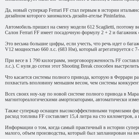
Да, новый суперкар Ferrari FF стал первым в истории италья
дизайном которого занималось дизайн-ателье Pininfarina.
Автомобиль пришел на смену модели 612 Scaglietti, поэтому 
Салон Ferrari FF имеет посадочную формулу 2 + 2 и багажник
Это весьма большие цифры, если учесть, что речь идет о бага
V12 мощностью 660 л.с. (683 Нм), который агрегатируется с 
При весе в 1 790 килограмм, энерговооруженность FF составляет 2
л.с.). С нуля до сотни этот Shooting Break способен выстрелить
Что касается системы полного привода, которую в Феррари ра
похвастать вполовину меньшим весом, чем системы конкурен
Всех своих ноу-хау по новой системе полного привода в Мара
магнитореалогическими амортизаторами, автоматически изме
Также суперкар оснащен высокоэффективными тормозами фирм
расход топлива FF составляет 15,4 литра на сто километров, а
Информации о том, когда самый практичный в истории суперкар 
малого, объем производства, который был запланирован на весь