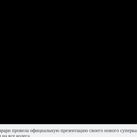
ри провела официальную презентацию своего нового суперкара F
 на все колеса.