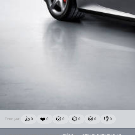
👍
❤️
😮
😄
😢
👎
Реакции:
0
0
0
0
0
0
Для комментария необходимо
войти
или
зарегистрироваться
.