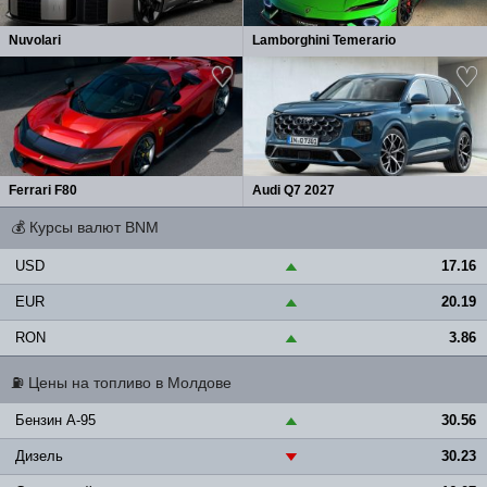
Nuvolari
Lamborghini Temerario
Ferrari F80
Audi Q7 2027
💰
Курсы валют BNM
USD
17.16
▲
EUR
20.19
▲
RON
3.86
▲
⛽
Цены на топливо в Молдове
Бензин A-95
30.56
▲
Дизель
30.23
▼