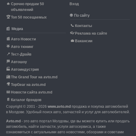
🔥
Срочно продам 50
Вход
объявлений
🌐
По сайту
🏆
Топ 50 посещаемых
📞
Контакты
📰
Медиа
👓
Реклама на сайте
📰
Авто Новости
💼
Вакансии
🌟
Авто тюнинг
📍
Тест-Драйв
🏁
Автошоу
🏭
Автоиндустрия
🎦
The Grand Tour на avto.md
🎥
TopGear на avto.md
📧
Новости сайта avto.md
📄
Каталог брэндов
Copyright © 2001 - 2026
www.avto.md
продажа и покупка автомобилей
в Молдове. Удобный поиск авто, запчастей и услуг для автолюбителей.
Avto.md
- это авто портал Молдовы, где вы можете купить или продать
автомобиль,
найти запчасти, услуги автосервиса, а также
ознакомиться с актуальными авто новостями,
обзорами и советами