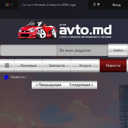
♥
0
Вход
Сегодня
Четверг, 6 августа 2026 года
Найти
☰
Легковые
Запчасти
Услуги
Новости
🏠
/
/
/
Новости
« Предыдущая
Следующая »