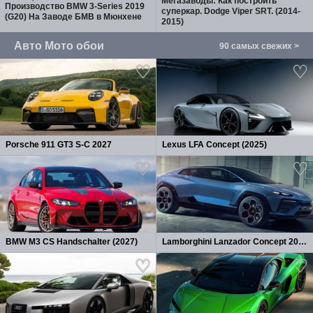
Мегазаводы: Как построить
Производство BMW 3-Series 2019
суперкар. Dodge Viper SRT. (2014-
(G20) На Заводе БМВ в Мюнхене
2015)
Авто Мото обои
90 самых свежих >
Porsche 911 GT3 S-C 2027
Lexus LFA Concept (2025)
BMW M3 CS Handschalter (2027)
Lamborghini Lanzador Concept 2026