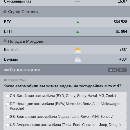
Сжиженный газ
16.07
—
🪙
Crypto Currency
BTC
$64 528
▲
ETH
$1 904
▲
🌞
Погода в Молдове
Кишинёв
+36°
Бельцы
+33°
📣
Голосование
14
💬 0
18 апреля 2026
Какие автомобили вы хотите видеть на тест-драйвах avto.md?
CN: Китайские автомобили (BYD, Chery, Geely, Haval, MG, Zeekr)
DE: Немецкие автомобили (BMW, Mercedes-Benz, Audi, Volkswagen,
Porsche)
GB: Британские автомобили (Jaguar, Land Rover, MINI, Bentley)
US: Американские автомобили (Tesla, Ford, Chevrolet, Jeep, Dodge)