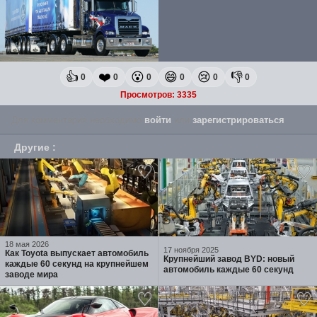
👍
❤️
😮
😄
😢
👎
0
0
0
0
0
0
Просмотров: 3335
Для комментария необходимо
войти
или
зарегистрироваться
.
Другие
:
18 мая 2026
17 ноября 2025
Как Toyota выпускает автомобиль
Крупнейший завод BYD: новый
каждые 60 секунд на крупнейшем
автомобиль каждые 60 секунд
заводе мира