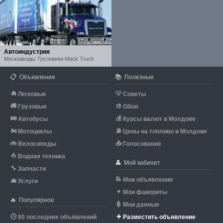
Автоиндустрия
Мегазаводы: Грузовики Mack Truck
📋
📚
Объявления
Полезные
🚘
💡
Легковые
Советы
🚚
🎨
Грузовые
Обои
🚌
💰
Автобусы
Курсы валют в Молдове
🏍
⛽
Мотоциклы
Цены на топливо в Молдове
🚲
📥
Велосипеды
Голосование
⛵
Водная техника
👤
Мой кабинет
🔧
Запчасти
📝
Мои объявления
💼
Услуги
♥
Мои фавориты
🔥
Популярное
👮
Мои данные
🕒
➕
80 последних объявлений
Разместить объявление