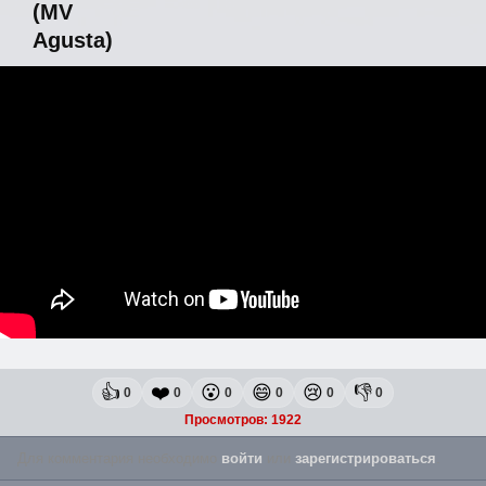
(MV
Agusta)
👍
❤️
😮
😄
😢
👎
0
0
0
0
0
0
Просмотров: 1922
Для комментария необходимо
войти
или
зарегистрироваться
.