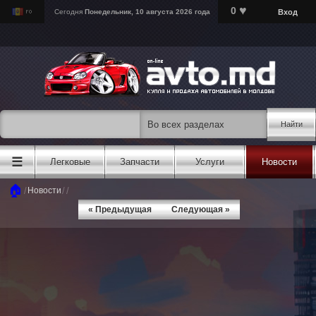
♥
0
Вход
Сегодня
Понедельник, 10 августа 2026 года
Найти
☰
Легковые
Запчасти
Услуги
Новости
🏠
/
/
/
Новости
« Предыдущая
Следующая »