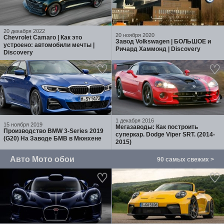
20 декабря 2022
20 ноября 2020
Chevrolet Camaro | Как это
Завод Volkswagen | БОЛЬШОЕ и
устроено: автомобили мечты |
Ричард Хаммонд | Discovery
Discovery
1 декабря 2016
15 ноября 2019
Мегазаводы: Как построить
Производство BMW 3-Series 2019
суперкар. Dodge Viper SRT. (2014-
(G20) На Заводе БМВ в Мюнхене
2015)
Авто Мото обои
90 самых свежих >