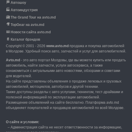
🏁
Автошоу
🏭
Автоиндустрия
🎦
The Grand Tour на avto.md
🎥
TopGear на avto.md
📧
Новости сайта avto.md
📄
Каталог брэндов
Copyright © 2001 - 2026
www.avto.md
продажа и покупка автомобилей
в Молдове. Удобный поиск авто, запчастей и услуг для автолюбителей.
Avto.md
- это авто портал Молдовы, где вы можете купить или продать
автомобиль,
найти запчасти, услуги автосервиса, а также
ознакомиться с актуальными авто новостями,
обзорами и советами
для водителей.
На сайте представлены объявления о продаже легковых и грузовых
автомобилей,
мотоциклов, автобусов и другой техники.
Также доступны разделы с авто услугами,
тюнингом, тест-драйвами и
полезной информацией по эксплуатации автомобилей.
Размещение объявлений на сайте бесплатно.
Платформа avto.md
объединяет покупателей и продавцов автомобилей по всей Молдове.
О сайте и условия:
–
Администрация сайта не несет ответственности за информацию,