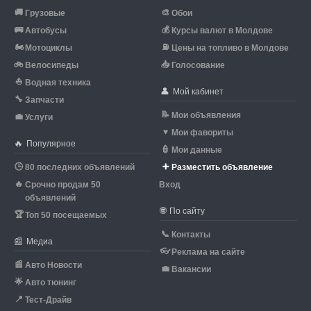
🚚
🎨
Грузовые
Обои
🚌
💰
Автобусы
Курсы валют в Молдове
🏍
⛽
Мотоциклы
Цены на топливо в Молдове
🚲
📥
Велосипеды
Голосование
⛵
Водная техника
👤
Мой кабинет
🔧
Запчасти
📝
Мои объявления
💼
Услуги
♥
Мои фавориты
🔥
Популярное
👮
Мои данные
🕒
➕
80 последних объявлений
Разместить объявление
🔥
Срочно продам 50
Вход
объявлений
🌐
По сайту
🏆
Топ 50 посещаемых
📞
Контакты
📰
Медиа
👓
Реклама на сайте
📰
Авто Новости
💼
Вакансии
🌟
Авто тюнинг
📍
Тест-Драйв