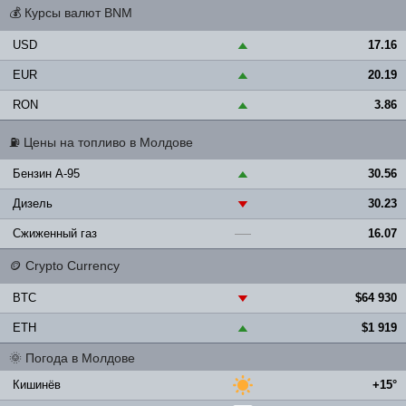
💰
Курсы валют BNM
USD
17.16
▲
EUR
20.19
▲
RON
3.86
▲
⛽
Цены на топливо в Молдове
Бензин A-95
30.56
▲
Дизель
30.23
▼
Сжиженный газ
16.07
—
🪙
Crypto Currency
BTC
$64 930
▼
ETH
$1 919
▲
🌞
Погода в Молдове
Кишинёв
+15°