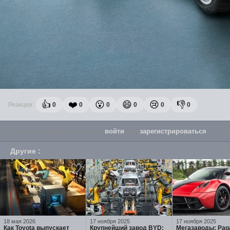
👍
❤️
😮
😄
😢
👎
Реакции:
0
0
0
0
0
0
Для комментария необходимо
войти
или
зарегистрироваться
.
Другие
:
18 мая 2026
17 ноября 2025
17 ноября 2025
Как Toyota выпускает
Крупнейший завод BYD:
Мегазаводы: Pag