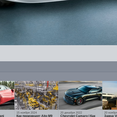
15 ноября 2024
20 декабря 2022
20 ноябр
ani
Как производят Aito M9
Chevrolet Camaro | Как
Завод V