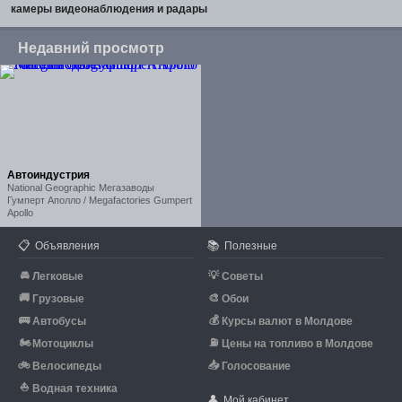
камеры видеонаблюдения и радары
Недавний просмотр
Автоиндустрия
National Geographic Мегазаводы
Гумперт Аполло / Megafactories Gumpert
Apollo
📋
📚
Объявления
Полезные
🚘
💡
Легковые
Советы
🚚
🎨
Грузовые
Обои
🚌
💰
Автобусы
Курсы валют в Молдове
🏍
⛽
Мотоциклы
Цены на топливо в Молдове
🚲
📥
Велосипеды
Голосование
⛵
Водная техника
👤
Мой кабинет