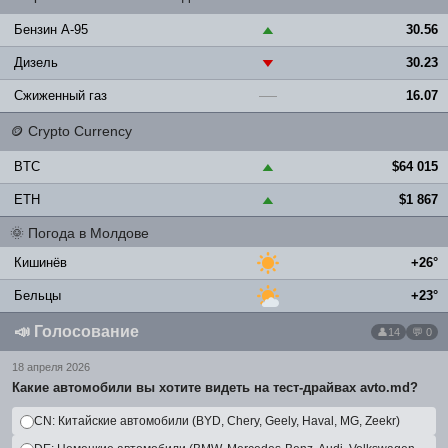
Бензин A-95
30.56
▲
Дизель
30.23
▼
Сжиженный газ
16.07
—
🪙
Crypto Currency
BTC
$64 015
▲
ETH
$1 867
▲
🌞
Погода в Молдове
Кишинёв
+26°
Бельцы
+23°
📣
Голосование
14
💬 0
18 апреля 2026
Какие автомобили вы хотите видеть на тест-драйвах avto.md?
CN: Китайские автомобили (BYD, Chery, Geely, Haval, MG, Zeekr)