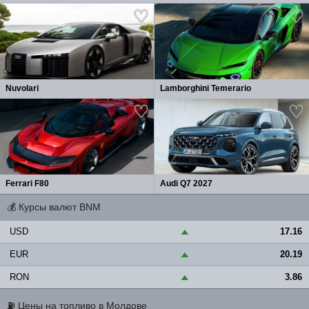
Nuvolari
Lamborghini Temerario
Ferrari F80
Audi Q7 2027
💰
Курсы валют BNM
USD
17.16
▲
EUR
20.19
▲
RON
3.86
▲
⛽
Цены на топливо в Молдове