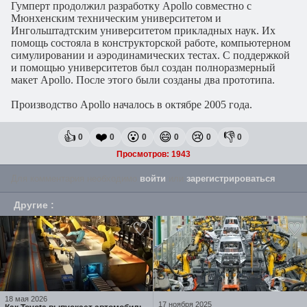
Гумперт продолжил разработку Apollo совместно с
Мюнхенским техническим университетом и
Ингольштадтским университетом прикладных наук. Их
помощь состояла в конструкторской работе, компьютерном
симулировании и аэродинамических тестах. С поддержкой
и помощью университетов был создан полноразмерный
макет Apollo. После этого были созданы два прототипа.
Производство Apollo началось в октябре 2005 года.
👍
❤️
😮
😄
😢
👎
0
0
0
0
0
0
Просмотров: 1943
Для комментария необходимо
войти
или
зарегистрироваться
.
Другие
:
18 мая 2026
17 ноября 2025