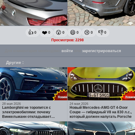
👍
❤️
😮
😄
😢
👎
0
0
0
0
0
0
Просмотров: 2298
Для комментария необходимо
войти
или
зарегистрироваться
.
Другие
:
28 мая 2026
24 мая 2026
Lamborghini не торопится с
Новый Mercedes-AMG GT 4-Door
электромобилями: почему
Coupe — гибридный V8 на 830 л.с.,
Винкельманн откладывает
который должен напугать Porsche
Lanzador и ставит на гибриды