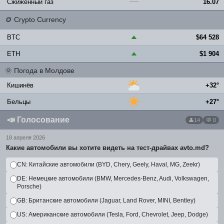
Сжиженный газ
16.07
—
🪙
Crypto Currency
BTC
$64 528
▲
ETH
$1 904
▲
🌞
Погода в Молдове
Кишинёв
+32°
Бельцы
+27°
📣
Голосование
14
💬 0
18 апреля 2026
Какие автомобили вы хотите видеть на тест-драйвах avto.md?
CN: Китайские автомобили (BYD, Chery, Geely, Haval, MG, Zeekr)
DE: Немецкие автомобили (BMW, Mercedes-Benz, Audi, Volkswagen,
Porsche)
GB: Британские автомобили (Jaguar, Land Rover, MINI, Bentley)
US: Американские автомобили (Tesla, Ford, Chevrolet, Jeep, Dodge)