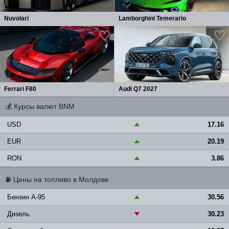
Nuvolari
Lamborghini Temerario
Ferrari F80
Audi Q7 2027
💰
Курсы валют BNM
USD
17.16
▲
EUR
20.19
▲
RON
3.86
▲
⛽
Цены на топливо в Молдове
Бензин A-95
30.56
▲
Дизель
30.23
▼