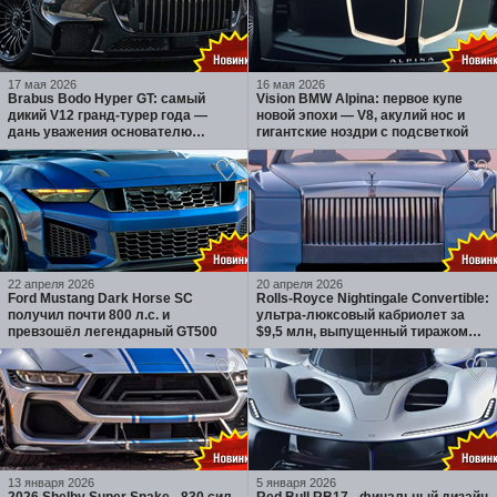
17 мая 2026
16 мая 2026
Brabus Bodo Hyper GT: самый
Vision BMW Alpina: первое купе
дикий V12 гранд-турер года —
новой эпохи — V8, акулий нос и
дань уважения основателю
гигантские ноздри с подсветкой
бренда
22 апреля 2026
20 апреля 2026
Ford Mustang Dark Horse SC
Rolls-Royce Nightingale Convertible:
получил почти 800 л.с. и
ультра-люксовый кабриолет за
превзошёл легендарный GT500
$9,5 млн, выпущенный тиражом
100 экземпляров
13 января 2026
5 января 2026
2026 Shelby Super Snake - 830 сил
Red Bull RB17 - финальный дизайн