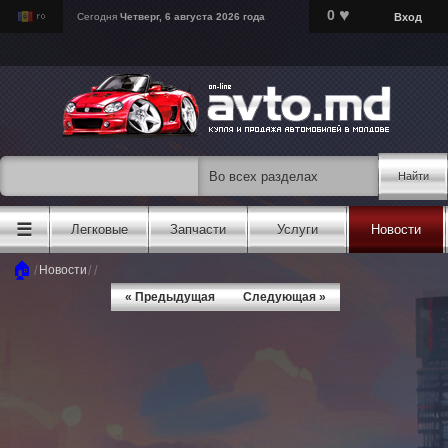
♥
0
Вход
Сегодня
Четверг, 6 августа 2026 года
Найти
☰
Легковые
Запчасти
Услуги
Новости
🏠
/
/
/
Новости
« Предыдущая
Следующая »