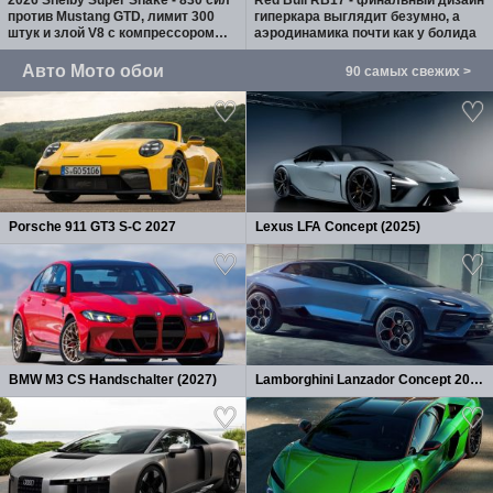
против Mustang GTD, лимит 300
гиперкара выглядит безумно, а
штук и злой V8 с компрессором
аэродинамика почти как у болида
Whipple
Авто Мото обои
90 самых свежих >
Porsche 911 GT3 S-C 2027
Lexus LFA Concept (2025)
BMW M3 CS Handschalter (2027)
Lamborghini Lanzador Concept 2026