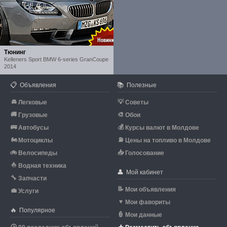
Тюнинг
Kelleners Sport BMW 6-series GranCoupe
2014
📋
📚
Объявления
Полезные
🚘
💡
Легковые
Советы
🚚
🎨
Грузовые
Обои
🚌
💰
Автобусы
Курсы валют в Молдове
🏍
⛽
Мотоциклы
Цены на топливо в Молдове
🚲
📥
Велосипеды
Голосование
⛵
Водная техника
👤
Мой кабинет
🔧
Запчасти
📝
Мои объявления
💼
Услуги
♥
Мои фавориты
🔥
Популярное
👮
Мои данные
🕒
➕