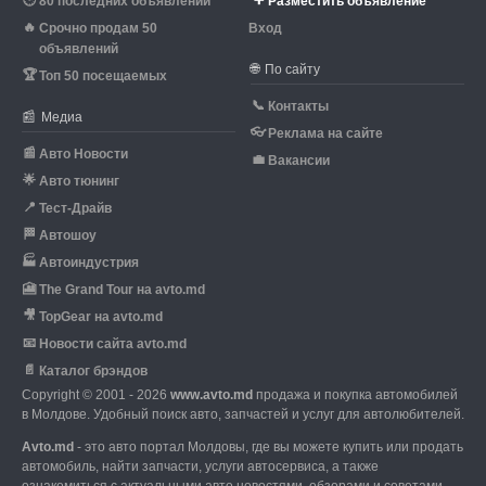
80 последних объявлений
Разместить объявление
🔥
Срочно продам 50
Вход
объявлений
🌐
По сайту
🏆
Топ 50 посещаемых
📞
Контакты
📰
Медиа
👓
Реклама на сайте
📰
Авто Новости
💼
Вакансии
🌟
Авто тюнинг
📍
Тест-Драйв
🏁
Автошоу
🏭
Автоиндустрия
🎦
The Grand Tour на avto.md
🎥
TopGear на avto.md
📧
Новости сайта avto.md
📄
Каталог брэндов
Copyright © 2001 - 2026
www.avto.md
продажа и покупка автомобилей
в Молдове. Удобный поиск авто, запчастей и услуг для автолюбителей.
Avto.md
- это авто портал Молдовы, где вы можете купить или продать
автомобиль,
найти запчасти, услуги автосервиса, а также
ознакомиться с актуальными авто новостями,
обзорами и советами