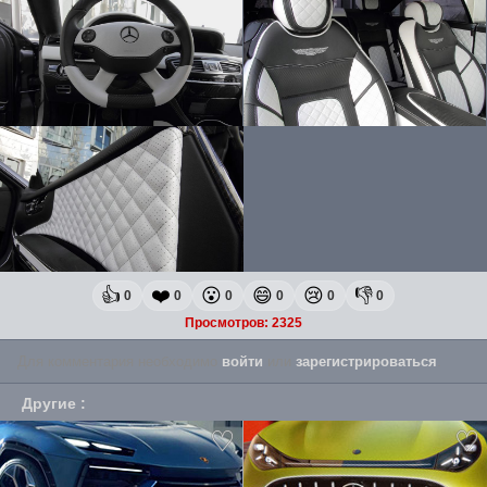
👍
❤️
😮
😄
😢
👎
0
0
0
0
0
0
Просмотров: 2325
Для комментария необходимо
войти
или
зарегистрироваться
.
Другие
: