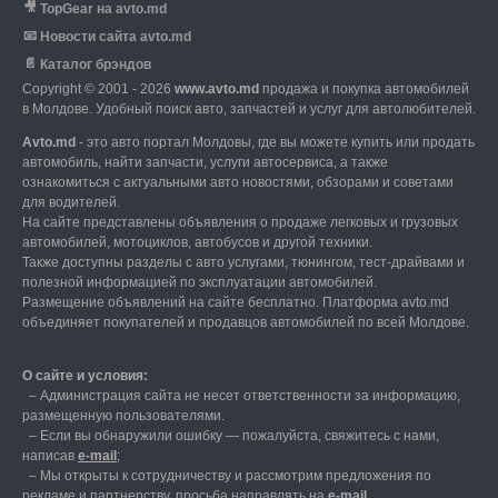
🎥
TopGear на avto.md
📧
Новости сайта avto.md
📄
Каталог брэндов
Copyright © 2001 - 2026
www.avto.md
продажа и покупка автомобилей
в Молдове. Удобный поиск авто, запчастей и услуг для автолюбителей.
Avto.md
- это авто портал Молдовы, где вы можете купить или продать
автомобиль,
найти запчасти, услуги автосервиса, а также
ознакомиться с актуальными авто новостями,
обзорами и советами
для водителей.
На сайте представлены объявления о продаже легковых и грузовых
автомобилей,
мотоциклов, автобусов и другой техники.
Также доступны разделы с авто услугами,
тюнингом, тест-драйвами и
полезной информацией по эксплуатации автомобилей.
Размещение объявлений на сайте бесплатно.
Платформа avto.md
объединяет покупателей и продавцов автомобилей по всей Молдове.
О сайте и условия:
–
Администрация сайта не несет ответственности за информацию,
размещенную пользователями.
–
Если вы обнаружили ошибку — пожалуйста, свяжитесь с нами
,
написав
е-mail
;
– Мы открыты к сотрудничеству и рассмотрим предложения по
рекламе и партнерству, просьба направлять на
е-mail
.