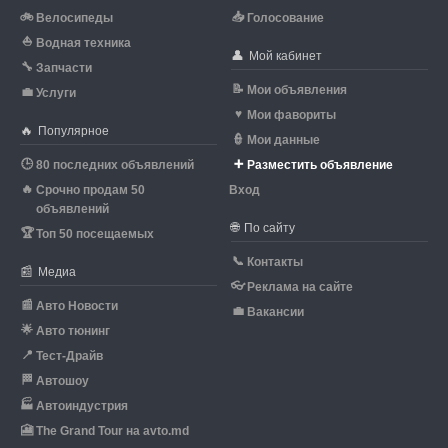
🚲
📥
Велосипеды
Голосование
⛵
Водная техника
👤
Мой кабинет
🔧
Запчасти
📝
Мои объявления
💼
Услуги
♥
Мои фавориты
🔥
Популярное
👮
Мои данные
🕒
➕
80 последних объявлений
Разместить объявление
🔥
Срочно продам 50
Вход
объявлений
🌐
По сайту
🏆
Топ 50 посещаемых
📞
Контакты
📰
Медиа
👓
Реклама на сайте
📰
Авто Новости
💼
Вакансии
🌟
Авто тюнинг
📍
Тест-Драйв
🏁
Автошоу
🏭
Автоиндустрия
🎦
The Grand Tour на avto.md