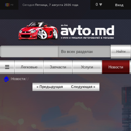
♥
0
Вход
Сегодня
Пятница, 7 августа 2026 года
Найти
☰
Легковые
Запчасти
Услуги
Новости
🏠
/
/
/
Новости
« Предыдущая
Следующая »