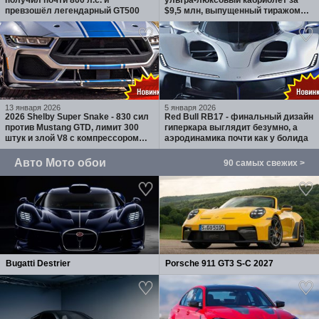
получил почти 800 л.с. и
ультра-люксовый кабриолет за
превзошёл легендарный GT500
$9,5 млн, выпущенный тиражом
100 экземпляров
13 января 2026
5 января 2026
2026 Shelby Super Snake - 830 сил
Red Bull RB17 - финальный дизайн
против Mustang GTD, лимит 300
гиперкара выглядит безумно, а
штук и злой V8 с компрессором
аэродинамика почти как у болида
Whipple
Авто Мото обои
90 самых свежих >
Bugatti Destrier
Porsche 911 GT3 S-C 2027