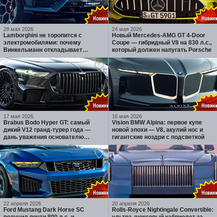
28 мая 2026
24 мая 2026
Lamborghini не торопится с
Новый Mercedes-AMG GT 4-Door
электромобилями: почему
Coupe — гибридный V8 на 830 л.с.,
Винкельманн откладывает
который должен напугать Porsche
Lanzador и ставит на гибриды
17 мая 2026
16 мая 2026
Brabus Bodo Hyper GT: самый
Vision BMW Alpina: первое купе
дикий V12 гранд-турер года —
новой эпохи — V8, акулий нос и
дань уважения основателю
гигантские ноздри с подсветкой
бренда
22 апреля 2026
20 апреля 2026
Ford Mustang Dark Horse SC
Rolls-Royce Nightingale Convertible: