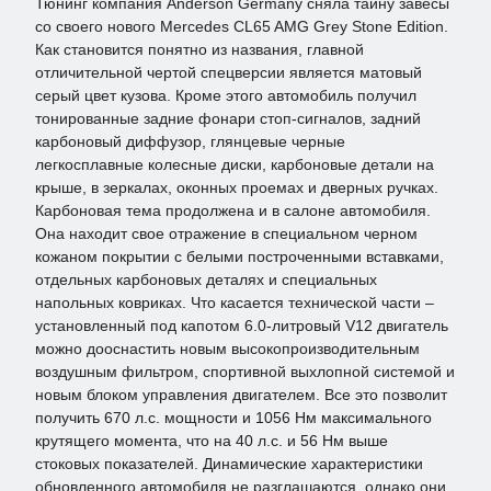
Тюнинг компания Anderson Germany сняла тайну завесы
со своего нового Mercedes CL65 AMG Grey Stone Edition.
Как становится понятно из названия, главной
отличительной чертой спецверсии является матовый
серый цвет кузова. Кроме этого автомобиль получил
тонированные задние фонари стоп-сигналов, задний
карбоновый диффузор, глянцевые черные
легкосплавные колесные диски, карбоновые детали на
крыше, в зеркалах, оконных проемах и дверных ручках.
Карбоновая тема продолжена и в салоне автомобиля.
Она находит свое отражение в специальном черном
кожаном покрытии с белыми построченными вставками,
отдельных карбоновых деталях и специальных
напольных ковриках. Что касается технической части –
установленный под капотом 6.0-литровый V12 двигатель
можно дооснастить новым высокопроизводительным
воздушным фильтром, спортивной выхлопной системой и
новым блоком управления двигателем. Все это позволит
получить 670 л.с. мощности и 1056 Нм максимального
крутящего момента, что на 40 л.с. и 56 Нм выше
стоковых показателей. Динамические характеристики
обновленного автомобиля не разглашаются, однако они