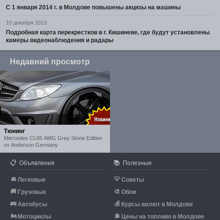
С 1 января 2014 г. в Молдове повышены акцизы на машины
10 декабря 2013
Подробная карта перекрестков в г. Кишиневе, где будут установлены
камеры видеонаблюдения и радары
Недавний просмотр
Тюнинг
Mercedes CL65 AMG Grey Stone Edition
от Anderson Germany
📋
📚
Объявления
Полезные
🚘
💡
Легковые
Советы
🚚
🎨
Грузовые
Обои
🚌
💰
Автобусы
Курсы валют в Молдове
🏍
⛽
Мотоциклы
Цены на топливо в Молдове