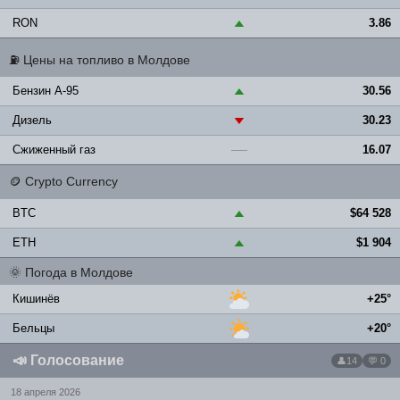
RON
3.86
▲
⛽
Цены на топливо в Молдове
Бензин A-95
30.56
▲
Дизель
30.23
▼
Сжиженный газ
16.07
—
🪙
Crypto Currency
BTC
$64 528
▲
ETH
$1 904
▲
🌞
Погода в Молдове
Кишинёв
+25°
Бельцы
+20°
📣
Голосование
14
💬 0
18 апреля 2026