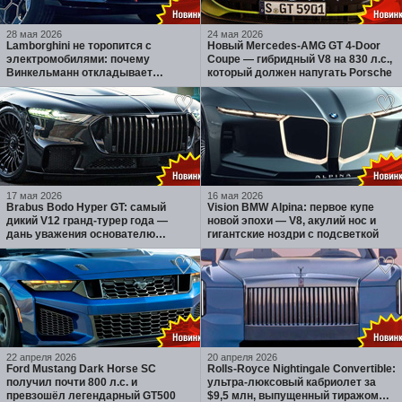
28 мая 2026
24 мая 2026
Lamborghini не торопится с
Новый Mercedes-AMG GT 4-Door
электромобилями: почему
Coupe — гибридный V8 на 830 л.с.,
Винкельманн откладывает
который должен напугать Porsche
Lanzador и ставит на гибриды
17 мая 2026
16 мая 2026
Brabus Bodo Hyper GT: самый
Vision BMW Alpina: первое купе
дикий V12 гранд-турер года —
новой эпохи — V8, акулий нос и
дань уважения основателю
гигантские ноздри с подсветкой
бренда
22 апреля 2026
20 апреля 2026
Ford Mustang Dark Horse SC
Rolls-Royce Nightingale Convertible:
получил почти 800 л.с. и
ультра-люксовый кабриолет за
превзошёл легендарный GT500
$9,5 млн, выпущенный тиражом