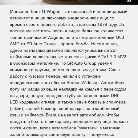
Mercedes-Benz G-Wagon – это знаковый и непорицаемый
авторитет в нише люксовых внедорожников еще со
времен своего первого дебюта, в далеком 1979 году. За
последние лет пять-шесть я видел большое количество
тюнингованных G-Wagons, но этот матово-зеленый G63
AMG от SR Auto Group – просто бомба. Несомненно,
одной из главных деталей являются уникальные 22-
дюймовые легкосплавные колесные диски ADV1 7.0 MV2
в бронзовом металлике. Но SR Auto Group уделил
внимание и другим, не менее важным деталям. Свою
работу с кузовом тюнеры начали с установки
аэродинамического обвеса Brabus Widestar. Автомобиль
получил расширяющие накладки на крылья с переходом
на двери, новую переднюю губу со встроенными DRL
LED ходовыми огнями, а также новые боковые спойлера
(юбки), задний бампер, спойлер крыши и карбоновый
ковш с эмблемой Brabus на капот автомобиля. Чтобы
придать и без того шикарному внедорожнику еще больше
лоска и стиля, кузов автомобиля “закатали” в матовую
зелено-оливковую виниловую пленку – получилось