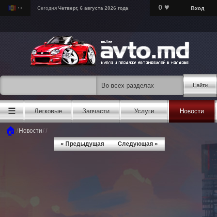
♥
0
Вход
Сегодня
Четверг, 6 августа 2026 года
Найти
☰
Легковые
Запчасти
Услуги
Новости
🏠
/
/
/
Новости
« Предыдущая
Следующая »