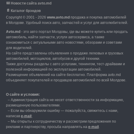
📧
Новости сайта avto.md
📄
Каталог брэндов
Copyright © 2001 - 2026
www.avto.md
продажа и покупка автомобилей
в Молдове. Удобный поиск авто, запчастей и услуг для автолюбителей.
Avto.md
- это авто портал Молдовы, где вы можете купить или продать
автомобиль,
найти запчасти, услуги автосервиса, а также
ознакомиться с актуальными авто новостями,
обзорами и советами
для водителей.
На сайте представлены объявления о продаже легковых и грузовых
автомобилей,
мотоциклов, автобусов и другой техники.
Также доступны разделы с авто услугами,
тюнингом, тест-драйвами и
полезной информацией по эксплуатации автомобилей.
Размещение объявлений на сайте бесплатно.
Платформа avto.md
объединяет покупателей и продавцов автомобилей по всей Молдове.
О сайте и условия:
–
Администрация сайта не несет ответственности за информацию,
размещенную пользователями.
–
Если вы обнаружили ошибку — пожалуйста, свяжитесь с нами
,
написав
е-mail
;
– Мы открыты к сотрудничеству и рассмотрим предложения по
рекламе и партнерству, просьба направлять на
е-mail
.