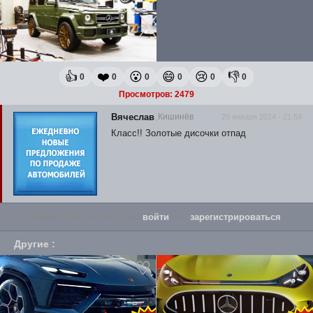
👍
❤️
😮
😄
😢
👎
0
0
0
0
0
0
Просмотров: 2479
Вячеслав
Кишинёв
20 января 2014 - 21:59
Класс!! Золотые дисочки отпад
Для комментария необходимо
войти
или
зарегистрироваться
.
Другие
: