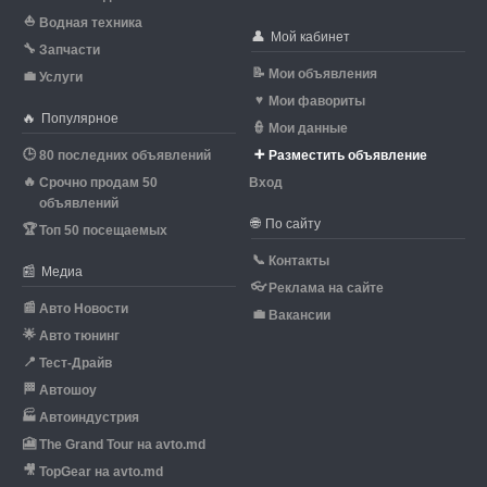
⛵
Водная техника
👤
Мой кабинет
🔧
Запчасти
📝
Мои объявления
💼
Услуги
♥
Мои фавориты
🔥
Популярное
👮
Мои данные
🕒
➕
80 последних объявлений
Разместить объявление
🔥
Срочно продам 50
Вход
объявлений
🌐
По сайту
🏆
Топ 50 посещаемых
📞
Контакты
📰
Медиа
👓
Реклама на сайте
📰
Авто Новости
💼
Вакансии
🌟
Авто тюнинг
📍
Тест-Драйв
🏁
Автошоу
🏭
Автоиндустрия
🎦
The Grand Tour на avto.md
🎥
TopGear на avto.md