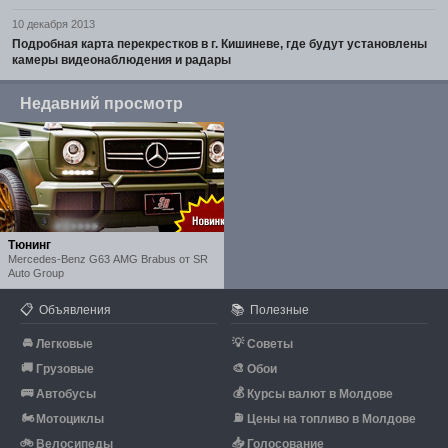
10 декабря 2013
Подробная карта перекрестков в г. Кишиневе, где будут установлены
камеры видеонаблюдения и радары
Недавний просмотр
Тюнинг
Mercedes-Benz G63 AMG Brabus от SR
Auto Group
📋
📚
Объявления
Полезные
🚘
💡
Легковые
Советы
🚚
🎨
Грузовые
Обои
🚌
💰
Автобусы
Курсы валют в Молдове
🏍
⛽
Мотоциклы
Цены на топливо в Молдове
🚲
📥
Велосипеды
Голосование