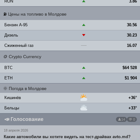
RON
3.86
▲
⛽
Цены на топливо в Молдове
Бензин A-95
30.56
▲
Дизель
30.23
▼
Сжиженный газ
16.07
—
🪙
Crypto Currency
BTC
$64 528
▲
ETH
$1 904
▲
🌞
Погода в Молдове
Кишинёв
+36°
Бельцы
+33°
📣
Голосование
14
💬 0
18 апреля 2026
Какие автомобили вы хотите видеть на тест-драйвах avto.md?