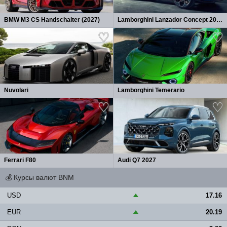
BMW M3 CS Handschalter (2027)
Lamborghini Lanzador Concept 2026
Nuvolari
Lamborghini Temerario
Ferrari F80
Audi Q7 2027
💰
Курсы валют BNM
USD
17.16
▲
EUR
20.19
▲