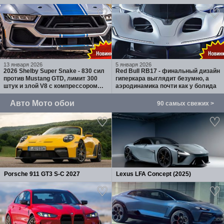
100 экземпляров
13 января 2026
5 января 2026
2026 Shelby Super Snake - 830 сил
Red Bull RB17 - финальный дизайн
против Mustang GTD, лимит 300
гиперкара выглядит безумно, а
штук и злой V8 с компрессором
аэродинамика почти как у болида
Whipple
Авто Мото обои
90 самых свежих >
Porsche 911 GT3 S-C 2027
Lexus LFA Concept (2025)