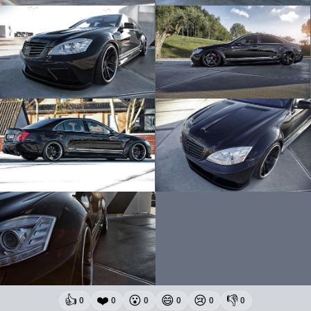
👍
❤️
😮
😄
😢
👎
0
0
0
0
0
0