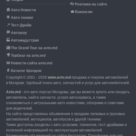
👓
Реклама на сайте
📰
Авто Новости
💼
Вакансии
🌟
Авто тюнинг
📍
Тест-Драйв
🏁
Автошоу
🏭
Автоиндустрия
🎦
The Grand Tour на avto.md
🎥
TopGear на avto.md
📧
Новости сайта avto.md
📄
Каталог брэндов
Copyright © 2001 - 2026
www.avto.md
продажа и покупка автомобилей
в Молдове. Удобный поиск авто, запчастей и услуг для автолюбителей.
Avto.md
- это авто портал Молдовы, где вы можете купить или продать
автомобиль,
найти запчасти, услуги автосервиса, а также
ознакомиться с актуальными авто новостями,
обзорами и советами
для водителей.
На сайте представлены объявления о продаже легковых и грузовых
автомобилей,
мотоциклов, автобусов и другой техники.
Также доступны разделы с авто услугами,
тюнингом, тест-драйвами и
полезной информацией по эксплуатации автомобилей.
Размещение объявлений на сайте бесплатно.
Платформа avto.md