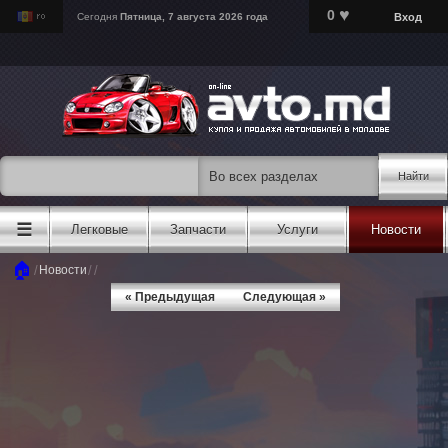
♥
0
Вход
Сегодня
Пятница, 7 августа 2026 года
Найти
☰
Легковые
Запчасти
Услуги
Новости
🏠
/
/
/
Новости
« Предыдущая
Следующая »