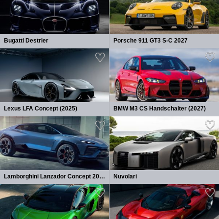
Bugatti Destrier
Porsche 911 GT3 S-C 2027
Lexus LFA Concept (2025)
BMW M3 CS Handschalter (2027)
Lamborghini Lanzador Concept 2026
Nuvolari