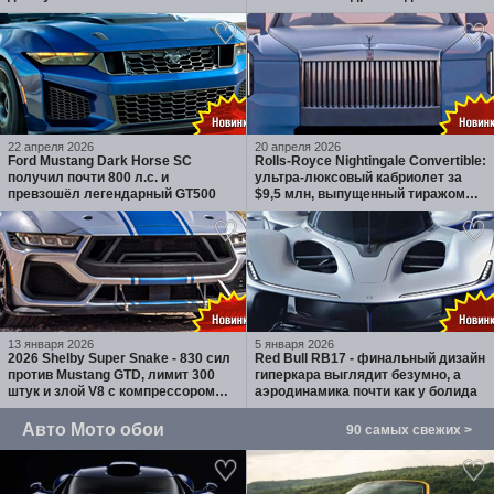
бренда
22 апреля 2026
20 апреля 2026
Ford Mustang Dark Horse SC
Rolls-Royce Nightingale Convertible:
получил почти 800 л.с. и
ультра-люксовый кабриолет за
превзошёл легендарный GT500
$9,5 млн, выпущенный тиражом
100 экземпляров
13 января 2026
5 января 2026
2026 Shelby Super Snake - 830 сил
Red Bull RB17 - финальный дизайн
против Mustang GTD, лимит 300
гиперкара выглядит безумно, а
штук и злой V8 с компрессором
аэродинамика почти как у болида
Whipple
Авто Мото обои
90 самых свежих >