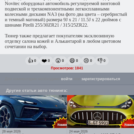
Novitec оборудовал автомобиль регулируемой винтовой
подвеской и трехкомпонентными легкосплавными
колесными дисками NA3 (на фото два цвета – серебристый
и темный матовый) размера 9J x 21 / 11.5J x 22 дюймов с
шинами Pirelli 255/30ZR21 / 315/25ZR22.
Тюнер также предлагает покупателям эксклюзивную
отделку салона кожей и Алькантарой в любом цветовом
сочетании на выбор.
👍
❤️
😮
😄
😢
👎
0
0
0
0
0
0
Просмотров: 1841
Для комментария необходимо
войти
или
зарегистрироваться
.
Другие
статьи авто тюнинга
:
28 мая 2026
24 мая 2026