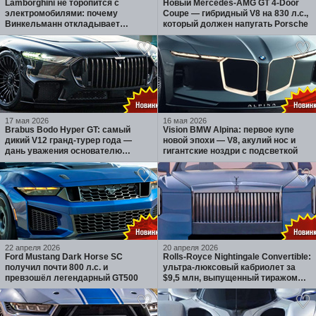
Lamborghini не торопится с
Новый Mercedes-AMG GT 4-Door
электромобилями: почему
Coupe — гибридный V8 на 830 л.с.,
Винкельманн откладывает
который должен напугать Porsche
Lanzador и ставит на гибриды
17 мая 2026
16 мая 2026
Brabus Bodo Hyper GT: самый
Vision BMW Alpina: первое купе
дикий V12 гранд-турер года —
новой эпохи — V8, акулий нос и
дань уважения основателю
гигантские ноздри с подсветкой
бренда
22 апреля 2026
20 апреля 2026
Ford Mustang Dark Horse SC
Rolls-Royce Nightingale Convertible:
получил почти 800 л.с. и
ультра-люксовый кабриолет за
превзошёл легендарный GT500
$9,5 млн, выпущенный тиражом
100 экземпляров