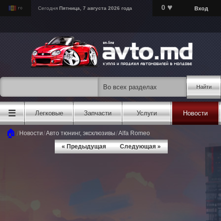
♥
0
Вход
Сегодня
Пятница, 7 августа 2026 года
Найти
☰
Легковые
Запчасти
Услуги
Новости
🏠
/
/
/
Новости
Авто тюнинг, эксклюзивы
Alfa Romeo
« Предыдущая
Следующая »