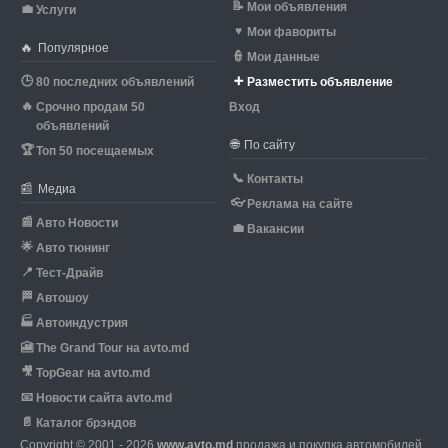
📝
Мои объявления
💼
Услуги
♥
Мои фавориты
🔥
Популярное
👮
Мои данные
🕒
➕
80 последних объявлений
Разместить объявление
🔥
Срочно продам 50
Вход
объявлений
🌐
По сайту
🏆
Топ 50 посещаемых
📞
Контакты
📰
Медиа
👓
Реклама на сайте
📰
Авто Новости
💼
Вакансии
🌟
Авто тюнинг
📍
Тест-Драйв
🏁
Автошоу
🏭
Автоиндустрия
🎦
The Grand Tour на avto.md
🎥
TopGear на avto.md
📧
Новости сайта avto.md
📄
Каталог брэндов
Copyright © 2001 - 2026
www.avto.md
продажа и покупка автомобилей