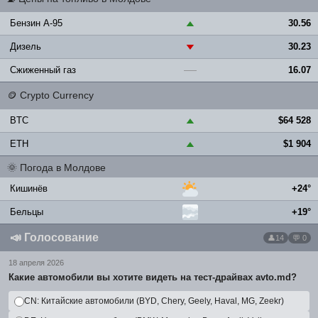
Бензин A-95
30.56
▲
Дизель
30.23
▼
Сжиженный газ
16.07
—
🪙
Crypto Currency
BTC
$64 528
▲
ETH
$1 904
▲
🌞
Погода в Молдове
Кишинёв
+24°
Бельцы
+19°
📣
Голосование
14
💬 0
18 апреля 2026
Какие автомобили вы хотите видеть на тест-драйвах avto.md?
CN: Китайские автомобили (BYD, Chery, Geely, Haval, MG, Zeekr)