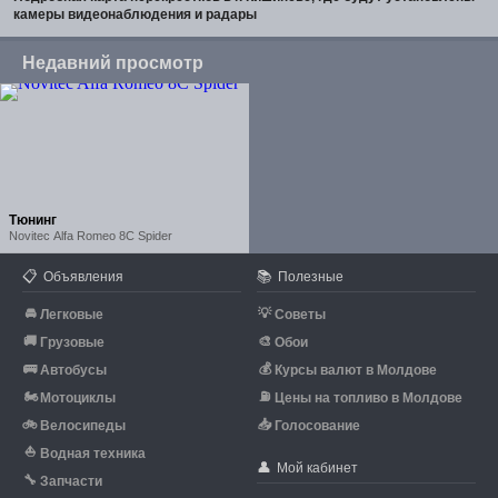
камеры видеонаблюдения и радары
Недавний просмотр
Тюнинг
Novitec Alfa Romeo 8C Spider
📋
📚
Объявления
Полезные
🚘
💡
Легковые
Советы
🚚
🎨
Грузовые
Обои
🚌
💰
Автобусы
Курсы валют в Молдове
🏍
⛽
Мотоциклы
Цены на топливо в Молдове
🚲
📥
Велосипеды
Голосование
⛵
Водная техника
👤
Мой кабинет
🔧
Запчасти