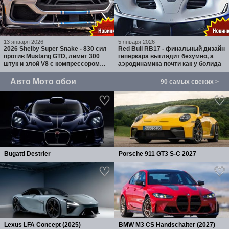
13 января 2026
5 января 2026
2026 Shelby Super Snake - 830 сил
Red Bull RB17 - финальный дизайн
против Mustang GTD, лимит 300
гиперкара выглядит безумно, а
штук и злой V8 с компрессором
аэродинамика почти как у болида
Whipple
Авто Мото обои
90 самых свежих >
Bugatti Destrier
Porsche 911 GT3 S-C 2027
Lexus LFA Concept (2025)
BMW M3 CS Handschalter (2027)