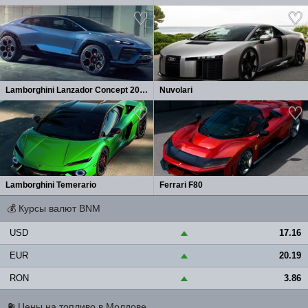
Lamborghini Lanzador Concept 2026
Nuvolari
Lamborghini Temerario
Ferrari F80
💰
Курсы валют BNM
USD
17.16
▲
EUR
20.19
▲
RON
3.86
▲
⛽
Цены на топливо в Молдове