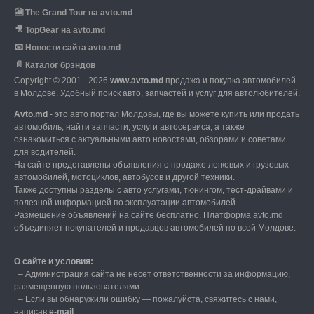
🎦
The Grand Tour на avto.md
🎥
TopGear на avto.md
📧
Новости сайта avto.md
📄
Каталог брэндов
Copyright © 2001 - 2026
www.avto.md
продажа и покупка автомобилей
в Молдове. Удобный поиск авто, запчастей и услуг для автолюбителей.
Avto.md
- это авто портал Молдовы, где вы можете купить или продать
автомобиль,
найти запчасти, услуги автосервиса, а также
ознакомиться с актуальными авто новостями,
обзорами и советами
для водителей.
На сайте представлены объявления о продаже легковых и грузовых
автомобилей,
мотоциклов, автобусов и другой техники.
Также доступны разделы с авто услугами,
тюнингом, тест-драйвами и
полезной информацией по эксплуатации автомобилей.
Размещение объявлений на сайте бесплатно.
Платформа avto.md
объединяет покупателей и продавцов автомобилей по всей Молдове.
О сайте и условия:
–
Администрация сайта не несет ответственности за информацию,
размещенную пользователями.
–
Если вы обнаружили ошибку — пожалуйста, свяжитесь с нами
,
написав
е-mail
;