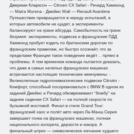
Джереми Кларксон — Citroen CX Safari - Ричард Хаммонд
— Matra Murena - Джеймс Мэй — Renault Avantime
Путешествие превращается в череду испытаний, в
которых автомобили не щадят, а эксперименты
балансируют на грани абсурда. Самобытность на грани
безумия: эксперименты, подвеска и французские ПДД
Хаммонд пробует ездить по британским дорогам по
французским правилам, но быстро осознаёт, что за
пределами Франции такое поведение ведёт… прямо в
проблемы. А тем временем команда пытается доказать,
что даже в самых нелепых французских машинах
встречаются настоящие технические жемчужины: -
Великолепные гидропневматические подвески Citroën -
Комфорт, способный посоревноваться с BMW В одном из
заданий Джеймс и Ричард обезвреживают “бомбу” на
заднем сидении CX Safari — на полной скорости по
булыжной мостовой. Финал в стиле Grand Tour:
французский хаос и полёт авто через Ла-Манш Серия
завершает гонка на французских машинах, полная
национального колорита, дерзости и юмора. А
финальный штрих — символическое изгнание худшего