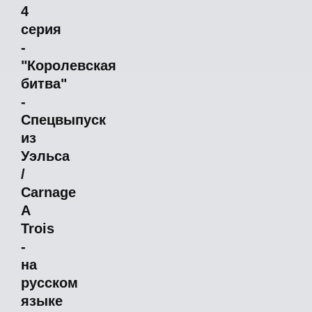
4
серия
-
"Королевская
битва"
-
Спецвыпуск
из
Уэльса
/
Carnage
A
Trois
-
на
русском
языке