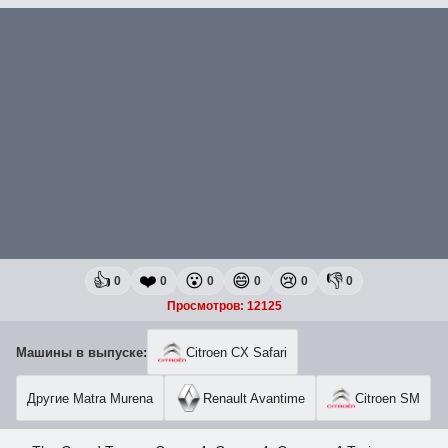
👍
❤️
😮
😄
😢
👎
0
0
0
0
0
0
Просмотров: 12125
Машины в выпуске:
Citroen CX Safari
Другие Matra Murena
Renault Avantime
Citroen SM