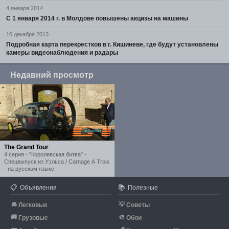
4 января 2014
С 1 января 2014 г. в Молдове повышены акцизы на машины
10 декабря 2013
Подробная карта перекрестков в г. Кишиневе, где будут установлены
камеры видеонаблюдения и радары
Недавний просмотр
The Grand Tour
4 серия - "Королевская битва" -
Спецвыпуск из Уэльса / Carnage A Trois
- на русском языке
📋
📚
Объявления
Полезные
🚘
💡
Легковые
Советы
🚚
🎨
Грузовые
Обои