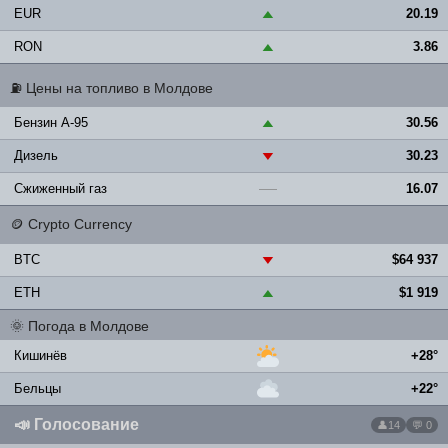
EUR
20.19
▲
RON
3.86
▲
⛽
Цены на топливо в Молдове
Бензин A-95
30.56
▲
Дизель
30.23
▼
Сжиженный газ
16.07
—
🪙
Crypto Currency
BTC
$64 937
▼
ETH
$1 919
▲
🌞
Погода в Молдове
Кишинёв
+28°
Бельцы
+22°
📣
Голосование
14
💬 0