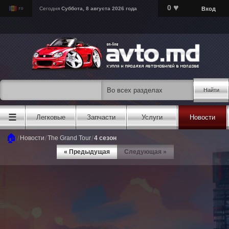
♥
0
Вход
Сегодня
Суббота, 8 августа 2026 года
Найти
☰
Легковые
Запчасти
Услуги
Новости
🏠
/
/
/
Новости
The Grand Tour
4 сезон
« Предыдущая
Следующая »