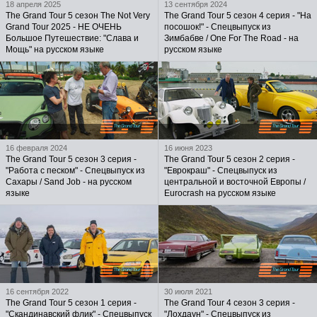
18 апреля 2025
13 сентября 2024
The Grand Tour 5 сезон The Not Very
The Grand Tour 5 сезон 4 серия - "На
Grand Tour 2025 - НЕ ОЧЕНЬ
посошок!" - Спецвыпуск из
Большое Путешествие: "Слава и
Зимбабве / One For The Road - на
Мощь" на русском языке
русском языке
16 февраля 2024
16 июня 2023
The Grand Tour 5 сезон 3 серия -
The Grand Tour 5 сезон 2 серия -
"Работа с песком" - Спецвыпуск из
"Еврокраш" - Спецвыпуск из
Сахары / Sand Job - на русском
центральной и восточной Европы /
языке
Eurocrash на русском языке
16 сентября 2022
30 июля 2021
The Grand Tour 5 сезон 1 серия -
The Grand Tour 4 сезон 3 серия -
"Скандинавский флик" - Спецвыпуск
"Лохдаун" - Спецвыпуск из