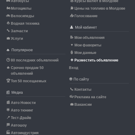
🚌
💰
Автобусы
Курсы валют в Молдове
🏍
⛽
Мотоциклы
Цены на топливо в Молдове
🚲
📥
Велосипеды
Голосование
⛵
Водная техника
👤
Мой кабинет
🔧
Запчасти
📝
Мои объявления
💼
Услуги
♥
Мои фавориты
🔥
Популярное
👮
Мои данные
🕒
➕
80 последних объявлений
Разместить объявление
🔥
Срочно продам 50
Вход
объявлений
🌐
По сайту
🏆
Топ 50 посещаемых
📞
Контакты
📰
Медиа
👓
Реклама на сайте
📰
Авто Новости
💼
Вакансии
🌟
Авто тюнинг
📍
Тест-Драйв
🏁
Автошоу
🏭
Автоиндустрия