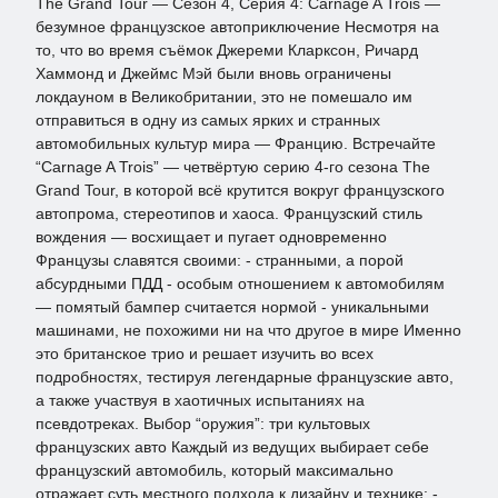
The Grand Tour — Сезон 4, Серия 4: Carnage A Trois —
безумное французское автоприключение Несмотря на
то, что во время съёмок Джереми Кларксон, Ричард
Хаммонд и Джеймс Мэй были вновь ограничены
локдауном в Великобритании, это не помешало им
отправиться в одну из самых ярких и странных
автомобильных культур мира — Францию. Встречайте
“Carnage A Trois” — четвёртую серию 4-го сезона The
Grand Tour, в которой всё крутится вокруг французского
автопрома, стереотипов и хаоса. Французский стиль
вождения — восхищает и пугает одновременно
Французы славятся своими: - странными, а порой
абсурдными ПДД - особым отношением к автомобилям
— помятый бампер считается нормой - уникальными
машинами, не похожими ни на что другое в мире Именно
это британское трио и решает изучить во всех
подробностях, тестируя легендарные французские авто,
а также участвуя в хаотичных испытаниях на
псевдотреках. Выбор “оружия”: три культовых
французских авто Каждый из ведущих выбирает себе
французский автомобиль, который максимально
отражает суть местного подхода к дизайну и технике: -