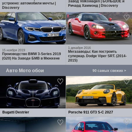
Завод Volkswagen | БОЛЬШОЕ и
устроено: автомобили мечты |
Ричард Хаммонд | Discovery
Discovery
1 декабря 2016
15 ноября 2019
Мегазаводы: Как построить
Производство BMW 3-Series 2019
суперкар. Dodge Viper SRT. (2014-
(G20) На Заводе БМВ в Мюнхене
2015)
Авто Мото обои
90 самых свежих >
Bugatti Destrier
Porsche 911 GT3 S-C 2027