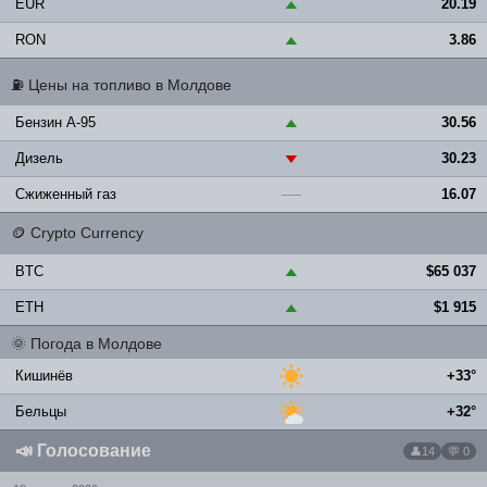
EUR
20.19
▲
RON
3.86
▲
⛽
Цены на топливо в Молдове
Бензин A-95
30.56
▲
Дизель
30.23
▼
Сжиженный газ
16.07
—
🪙
Crypto Currency
BTC
$65 037
▲
ETH
$1 915
▲
🌞
Погода в Молдове
Кишинёв
+33°
Бельцы
+32°
📣
Голосование
14
💬 0