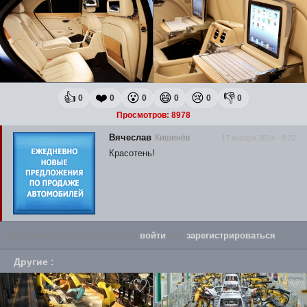
👍
❤️
😮
😄
😢
👎
0
0
0
0
0
0
Просмотров: 8978
Вячеслав
Кишинёв
17 января 2014 - 8:22
Красотень!
Для комментария необходимо
войти
или
зарегистрироваться
.
Другие
: