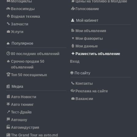
🏍
⛽
Мотоциклы
Цены на топливо в Молдове
🚲
📥
Велосипеды
Голосование
⛵
Водная техника
👤
Мой кабинет
🔧
Запчасти
📝
Мои объявления
💼
Услуги
♥
Мои фавориты
🔥
Популярное
👮
Мои данные
🕒
➕
80 последних объявлений
Разместить объявление
🔥
Срочно продам 50
Вход
объявлений
🌐
По сайту
🏆
Топ 50 посещаемых
📞
Контакты
📰
Медиа
👓
Реклама на сайте
📰
Авто Новости
💼
Вакансии
🌟
Авто тюнинг
📍
Тест-Драйв
🏁
Автошоу
🏭
Автоиндустрия
🎦
The Grand Tour на avto.md