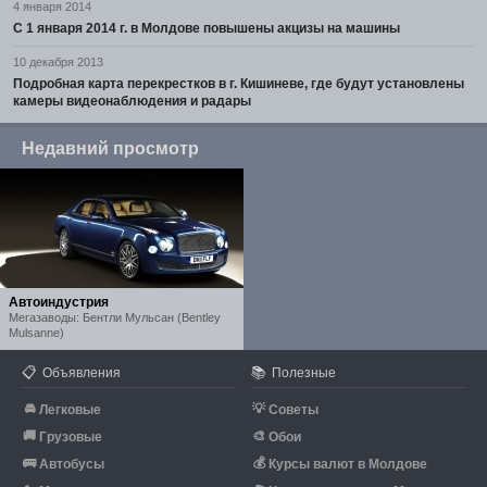
4 января 2014
С 1 января 2014 г. в Молдове повышены акцизы на машины
10 декабря 2013
Подробная карта перекрестков в г. Кишиневе, где будут установлены
камеры видеонаблюдения и радары
Недавний просмотр
Автоиндустрия
Мегазаводы: Бентли Мульсан (Bentley
Mulsanne)
📋
📚
Объявления
Полезные
🚘
💡
Легковые
Советы
🚚
🎨
Грузовые
Обои
🚌
💰
Автобусы
Курсы валют в Молдове