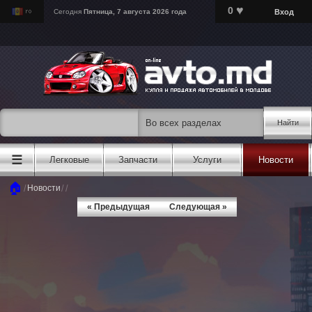
♥
0
Вход
Сегодня
Пятница, 7 августа 2026 года
Найти
☰
Легковые
Запчасти
Услуги
Новости
🏠
/
/
/
Новости
« Предыдущая
Следующая »