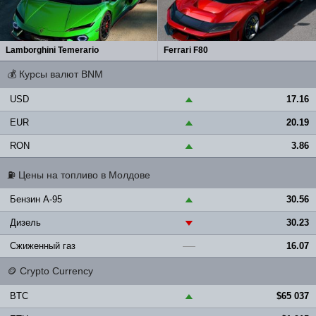
Lamborghini Temerario
Ferrari F80
💰
Курсы валют BNM
USD
17.16
▲
EUR
20.19
▲
RON
3.86
▲
⛽
Цены на топливо в Молдове
Бензин A-95
30.56
▲
Дизель
30.23
▼
Сжиженный газ
16.07
—
🪙
Crypto Currency
BTC
$65 037
▲