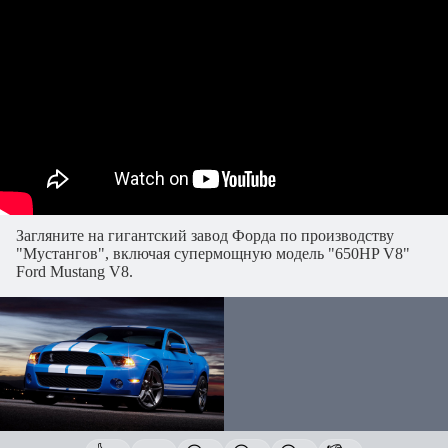
Загляните на гигантский завод Форда по производству
"Мустангов", включая супермощную модель "650HP V8"
Ford Mustang V8.