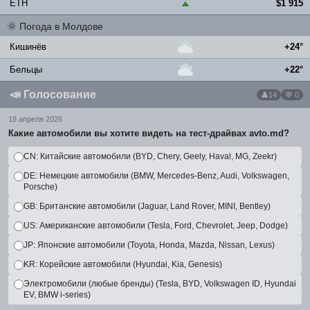
ETH
$1 915
▲
🌞
Погода в Молдове
Кишинёв
+24°
Бельцы
+22°
📣
Голосование
14
💬 0
18 апреля 2026
Какие автомобили вы хотите видеть на тест-драйвах avto.md?
CN: Китайские автомобили (BYD, Chery, Geely, Haval, MG, Zeekr)
DE: Немецкие автомобили (BMW, Mercedes-Benz, Audi, Volkswagen,
Porsche)
GB: Британские автомобили (Jaguar, Land Rover, MINI, Bentley)
US: Американские автомобили (Tesla, Ford, Chevrolet, Jeep, Dodge)
JP: Японские автомобили (Toyota, Honda, Mazda, Nissan, Lexus)
KR: Корейские автомобили (Hyundai, Kia, Genesis)
Электромобили (любые бренды) (Tesla, BYD, Volkswagen ID, Hyundai
EV, BMW i-series)