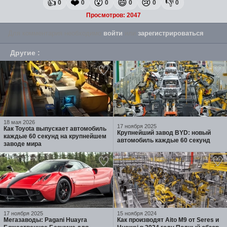
👍
❤️
😮
😄
😢
👎
0
0
0
0
0
0
Просмотров: 2047
Для комментария необходимо
войти
или
зарегистрироваться
.
Другие
:
18 мая 2026
17 ноября 2025
Как Toyota выпускает автомобиль
Крупнейший завод BYD: новый
каждые 60 секунд на крупнейшем
автомобиль каждые 60 секунд
заводе мира
17 ноября 2025
15 ноября 2024
Мегазаводы: Pagani Huayra
Как производят Aito M9 от Seres и