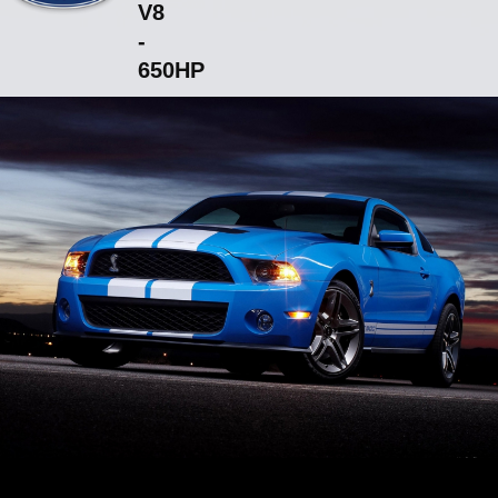
V8
-
650HP