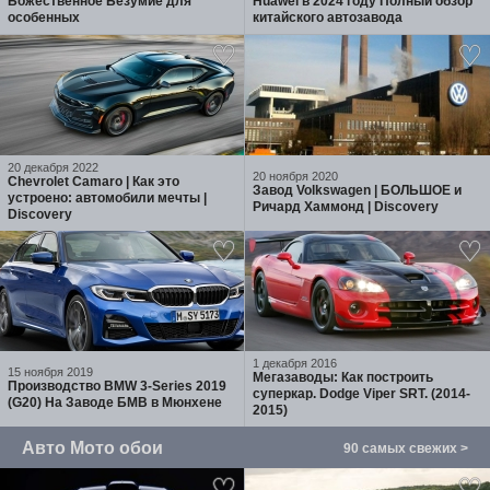
Божественное Безумие для
Huawei в 2024 году Полный обзор
особенных
китайского автозавода
20 декабря 2022
20 ноября 2020
Chevrolet Camaro | Как это
Завод Volkswagen | БОЛЬШОЕ и
устроено: автомобили мечты |
Ричард Хаммонд | Discovery
Discovery
1 декабря 2016
15 ноября 2019
Мегазаводы: Как построить
Производство BMW 3-Series 2019
суперкар. Dodge Viper SRT. (2014-
(G20) На Заводе БМВ в Мюнхене
2015)
Авто Мото обои
90 самых свежих >