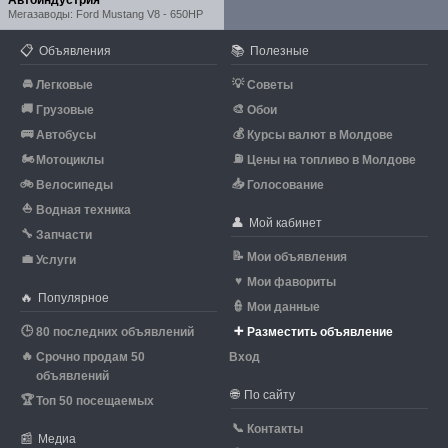
Автоиндустрия
Мегазаводы: Ford Mustang V8 - 650HP
📋
📚
Объявления
Полезные
🚘
💡
Легковые
Советы
🚚
🎨
Грузовые
Обои
🚌
💰
Автобусы
Курсы валют в Молдове
🏍
⛽
Мотоциклы
Цены на топливо в Молдове
🚲
📥
Велосипеды
Голосование
⛵
Водная техника
👤
Мой кабинет
🔧
Запчасти
📝
Мои объявления
💼
Услуги
♥
Мои фавориты
🔥
Популярное
👮
Мои данные
🕒
➕
80 последних объявлений
Разместить объявление
🔥
Срочно продам 50
Вход
объявлений
🌐
По сайту
🏆
Топ 50 посещаемых
📞
Контакты
📰
Медиа