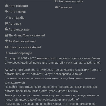
👓
Реклама на сайте
📰
Авто Новости
💼
Вакансии
🌟
Авто тюнинг
📍
Тест-Драйв
🏁
Автошоу
🏭
Автоиндустрия
🎦
The Grand Tour на avto.md
🎥
TopGear на avto.md
📧
Новости сайта avto.md
📄
Каталог брэндов
Copyright © 2001 - 2026
www.avto.md
продажа и покупка автомобилей
в Молдове. Удобный поиск авто, запчастей и услуг для автолюбителей.
Avto.md
- это авто портал Молдовы, где вы можете купить или продать
автомобиль,
найти запчасти, услуги автосервиса, а также
ознакомиться с актуальными авто новостями,
обзорами и советами
для водителей.
На сайте представлены объявления о продаже легковых и грузовых
автомобилей,
мотоциклов, автобусов и другой техники.
Также доступны разделы с авто услугами,
тюнингом, тест-драйвами и
полезной информацией по эксплуатации автомобилей.
Размещение объявлений на сайте бесплатно.
Платформа avto.md