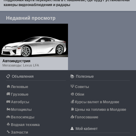
камеры видеонаблюдения и радары
Недавний просмотр
Автоиндустрия
Мегазаводы: Lexus LFA
📋
📚
Объявления
Полезные
🚘
💡
Легковые
Советы
🚚
🎨
Грузовые
Обои
🚌
💰
Автобусы
Курсы валют в Молдове
🏍
⛽
Мотоциклы
Цены на топливо в Молдове
🚲
📥
Велосипеды
Голосование
⛵
Водная техника
👤
Мой кабинет
🔧
Запчасти