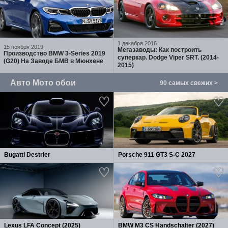
1 декабря 2016
15 ноября 2019
Мегазаводы: Как построить
Производство BMW 3-Series 2019
суперкар. Dodge Viper SRT. (2014-
(G20) На Заводе БМВ в Мюнхене
2015)
Авто Мото обои
90 самых свежих >
Bugatti Destrier
Porsche 911 GT3 S-C 2027
Lexus LFA Concept (2025)
BMW M3 CS Handschalter (2027)