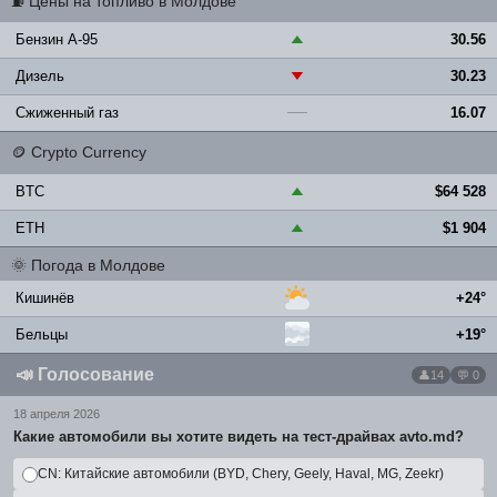
⛽
Цены на топливо в Молдове
Бензин A-95
30.56
▲
Дизель
30.23
▼
Сжиженный газ
16.07
—
🪙
Crypto Currency
BTC
$64 528
▲
ETH
$1 904
▲
🌞
Погода в Молдове
Кишинёв
+24°
Бельцы
+19°
📣
Голосование
14
💬 0
18 апреля 2026
Какие автомобили вы хотите видеть на тест-драйвах avto.md?
CN: Китайские автомобили (BYD, Chery, Geely, Haval, MG, Zeekr)