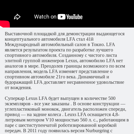
Выставочной площадкой для демонстрации выдающегося
концептуального автомобиля LFA стал 41й
Международный автомобильный салон в Токио. LFA
является результатом проекта по разработке лучшего
спортивного автомобиля. Созданному с чистого листа
элитной группой инженеров Lexus, автомобилю LFA нет
аналогов в мире. Преодолев границы возможного по всем
направления, модель LFA изменяет представление о
спортивном автомобиле 21го века. Динамичный и
будоражащий LFA доставляет несравненное удовольствие
от вождения.
Суперкар Lexus LFA будет выпущен в количестве 500
экземпляров - все уже заказаны . В основе конструкции —
углепластиковый монокок, двигатель расположен спереди,
привод — на задние колеса . Leuxs LFA оснащается 4,8-
литровым мотором V10 мощностью 560 л. с., работающим в
паре с шестиступенчатой роботизированной коробкой
передач. В 2011 году появилась версия Nurburgring с