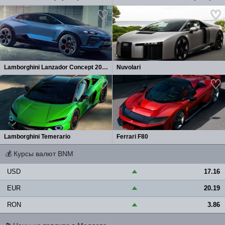
Lamborghini Lanzador Concept 2026
Nuvolari
Lamborghini Temerario
Ferrari F80
💰
Курсы валют BNM
USD
17.16
▲
EUR
20.19
▲
RON
3.86
▲