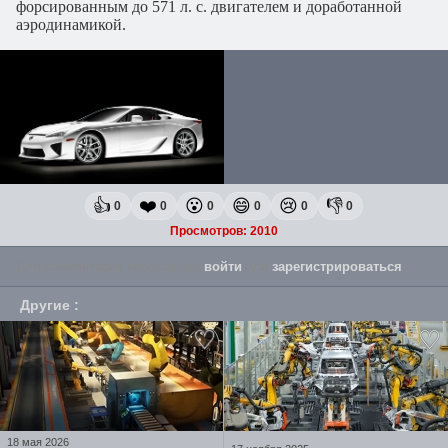
форсированным до 571 л. с. двигателем и доработанной
аэродинамикой.
👍
❤️
😮
😄
😢
👎
0
0
0
0
0
0
Просмотров: 2010
Для комментария необходимо
войти
или
зарегистрироваться
.
Другие
:
18 мая 2026