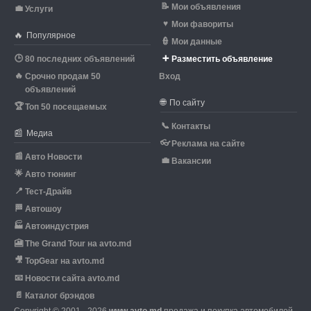
📝
Мои объявления
💼
Услуги
♥
Мои фавориты
🔥
Популярное
👮
Мои данные
🕒
➕
80 последних объявлений
Разместить объявление
🔥
Срочно продам 50
Вход
объявлений
🌐
По сайту
🏆
Топ 50 посещаемых
📞
Контакты
📰
Медиа
👓
Реклама на сайте
📰
Авто Новости
💼
Вакансии
🌟
Авто тюнинг
📍
Тест-Драйв
🏁
Автошоу
🏭
Автоиндустрия
🎦
The Grand Tour на avto.md
🎥
TopGear на avto.md
📧
Новости сайта avto.md
📄
Каталог брэндов
Copyright © 2001 - 2026
www.avto.md
продажа и покупка автомобилей