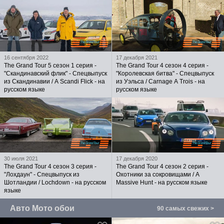
16 сентября 2022
17 декабря 2021
The Grand Tour 5 сезон 1 серия -
The Grand Tour 4 сезон 4 серия -
"Скандинавский флик" - Спецвыпуск
"Королевская битва" - Спецвыпуск
из Скандинавии / A Scandi Flick - на
из Уэльса / Carnage A Trois - на
русском языке
русском языке
30 июля 2021
17 декабря 2020
The Grand Tour 4 сезон 3 серия -
The Grand Tour 4 сезон 2 серия -
"Лохдаун" - Спецвыпуск из
Охотники за сокровищами / A
Шотландии / Lochdown - на русском
Massive Hunt - на русском языке
языке
Авто Мото обои
90 самых свежих >