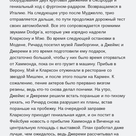
оборудования двух круговых движений в Оксфорде и
гениальный ход с фургоном-радаром. Возвращаемся в
Италию. На следующее утро после Муджелло, трио
отправляется дальше, по пути продолжая дорожный тест
своих автомобилей. Все это сопровождается громкими
звуками Dodge’а, которые уже изрядно надоели
Кларксону и Мэю. Во время следующей остановки в
Модене, Ричард посетил музей Ламборгини, а Джеймс и
Джереми в это время подготовили ему подарок,
достаточно большой, чтобы у них было время оторваться
от Хаммонда, пока он его грузит в машину. Прибыв в
Верону, Мэй и Кларксон отужинали в ресторане со
звездой Мишлен, и после этого пошли на Кармен. К
сожалению, пение актеров было прервано визгом
резины, ведь кто-то снова делал пончики. На утро,
Джеймс и Джереми решили встать пораньше и по-тихому
уехать, но Ричард снова разрушил их планы, встав
пораньше на пробежку. На очередной заправке
Кларксону приходит гениальная идея, и он постит в
Фейсбуке новость о прибытие Хаммонда в Виченце на
центральную площадь с выставкой. План сработал даже
лучше, чем ожидалось, ведь Джереми рассчитывал на