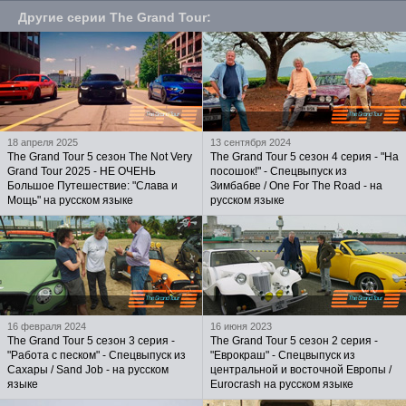
Другие серии
The Grand Tour
:
18 апреля 2025
13 сентября 2024
The Grand Tour 5 сезон The Not Very
The Grand Tour 5 сезон 4 серия - "На
Grand Tour 2025 - НЕ ОЧЕНЬ
посошок!" - Спецвыпуск из
Большое Путешествие: "Слава и
Зимбабве / One For The Road - на
Мощь" на русском языке
русском языке
16 февраля 2024
16 июня 2023
The Grand Tour 5 сезон 3 серия -
The Grand Tour 5 сезон 2 серия -
"Работа с песком" - Спецвыпуск из
"Еврокраш" - Спецвыпуск из
Сахары / Sand Job - на русском
центральной и восточной Европы /
языке
Eurocrash на русском языке