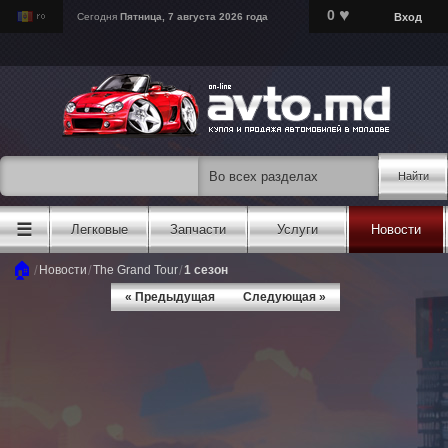
♥
0
Вход
Сегодня
Пятница, 7 августа 2026 года
Найти
☰
Легковые
Запчасти
Услуги
Новости
🏠
/
/
/
Новости
The Grand Tour
1 сезон
« Предыдущая
Следующая »