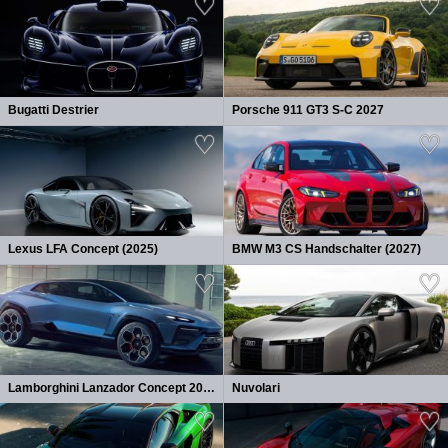
Bugatti Destrier
Porsche 911 GT3 S-C 2027
Lexus LFA Concept (2025)
BMW M3 CS Handschalter (2027)
Lamborghini Lanzador Concept 2026
Nuvolari