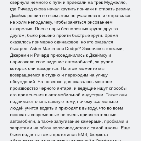
свернули немного с пути и приехали на трек Муджелло,
где Ричард снова начал крутить пончики и стирать резину.
Джеймс решил во всем этом не участвовать и отправился
на холм неподалеку, чтобы заняться рисованием
акварелью. После пары бесполезных кругов друг за
другом, было решено пройти быстрые круги. Время
оказалось примерно одинаковое, но кто оказался
быстрее, Aston Martin или Dodge? Закончив с гонками,
Джереми и Ричард присоединились к Джеймсу и
нарисовали свое видение автомобилей, за рулем
которых они находятся. На этом моменте мы
возвращаемся в студию и переходим на улицу
обсуждений. На повестке дня оказалось местное
производство черного янтаря, и ведущие ищут способы
его применения в автомобильной индустрии. Также они
поднимают очень важную тему, почему все меньше
людей учится водить и приходят к выводу, что во всем
виноваты современные не очень привлекательные
автомобили, а также запугивание камерами, пробками и
запретами на обгон велосипедистов с самой школы. Еще
были подняты темы прототипов БМВ, бюджета