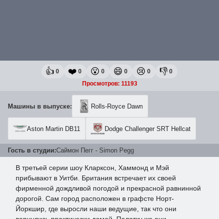
👍
❤️
😮
😄
😢
👎
0
0
0
0
0
0
Просмотров: 11193
Машины в выпуске:
Rolls-Royce Dawn
Aston Martin DB11
Dodge Challenger SRT Hellcat
Гость в студии:
Саймон Пегг - Simon Pegg
В третьей серии шоу Кларксон, Хаммонд и Мэй
прибывают в Уитби. Британия встречает их своей
фирменной дождливой погодой и прекрасной равнинной
дорогой. Сам город расположен в графсте Норт-
Йоркшир, где выросли наши ведущие, так что они