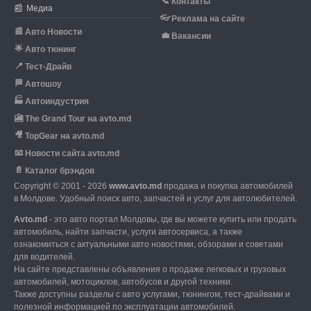
📞
Контакты
📰
Медиа
👓
Реклама на сайте
📰
Авто Новости
💼
Вакансии
🌟
Авто тюнинг
📍
Тест-Драйв
🏁
Автошоу
🏭
Автоиндустрия
🎦
The Grand Tour на avto.md
🎥
TopGear на avto.md
📧
Новости сайта avto.md
📄
Каталог брэндов
Copyright © 2001 - 2026
www.avto.md
продажа и покупка автомобилей
в Молдове. Удобный поиск авто, запчастей и услуг для автолюбителей.
Avto.md
- это авто портал Молдовы, где вы можете купить или продать
автомобиль,
найти запчасти, услуги автосервиса, а также
ознакомиться с актуальными авто новостями,
обзорами и советами
для водителей.
На сайте представлены объявления о продаже легковых и грузовых
автомобилей,
мотоциклов, автобусов и другой техники.
Также доступны разделы с авто услугами,
тюнингом, тест-драйвами и
полезной информацией по эксплуатации автомобилей.