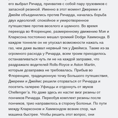
его выбрал Ричард, прихватив с собой пару грузовиков с
запасной резиной. Именно в этот момент Джереми и
Джейм объединились против Ричарда, началась борьба
двух идеологий: спокойное и умиротворенное
путешествие против веселого и шумного. Во время
переезда во Флоренцию, размеренному движению Мэя и
Кларксона постоянно мешал громкий Dodge Хаммонда. В
каждом тоннеле он не упускал возможности нажать на
газ, чем даже вызвал нервный тик у Джеймса. Также из-за
огромного расхода у Ричарда, всем троим приходилось
останавливаться чуть ли не на каждой заправке, что
раздражало водителей Rolls-Royce и Aston Martin,
которым дозаправка не требовалась. Прибыв во
Флоренцию, традиционную точку Большого путешествия,
Джереми и Джеймс решили оторваться от Ричарда и
посетить галерею Уфиццы и отдохнуть от звуков
Chellenger’а. Но даже здесь их настиг визг резины от
пончиков Ричарда. Переобув комплект резины после
пончиков, трио направилось в сторону Болоньи. По пути
между Кларксоном и Хаммондом возник спор, чья
машина быстрее. Чтобы решить этот вопрос, они