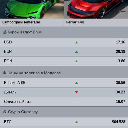
Lamborghini Temerario
Ferrari F80
💰
Курсы валют BNM
USD
17.16
▲
EUR
20.19
▲
RON
3.86
▲
⛽
Цены на топливо в Молдове
Бензин A-95
30.56
▲
Дизель
30.23
▼
Сжиженный газ
16.07
—
🪙
Crypto Currency
BTC
$64 528
▲