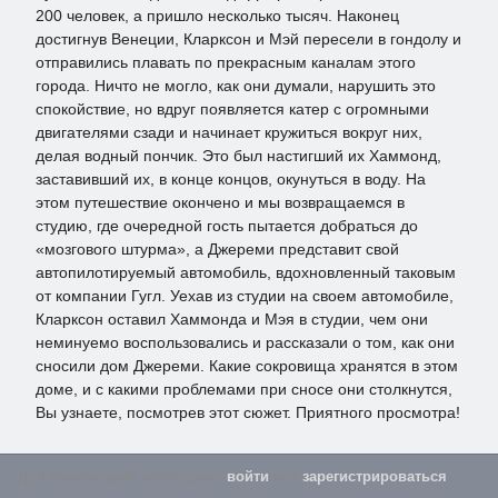
200 человек, а пришло несколько тысяч. Наконец
достигнув Венеции, Кларксон и Мэй пересели в гондолу и
отправились плавать по прекрасным каналам этого
города. Ничто не могло, как они думали, нарушить это
спокойствие, но вдруг появляется катер с огромными
двигателями сзади и начинает кружиться вокруг них,
делая водный пончик. Это был настигший их Хаммонд,
заставивший их, в конце концов, окунуться в воду. На
этом путешествие окончено и мы возвращаемся в
студию, где очередной гость пытается добраться до
«мозгового штурма», а Джереми представит свой
автопилотируемый автомобиль, вдохновленный таковым
от компании Гугл. Уехав из студии на своем автомобиле,
Кларксон оставил Хаммонда и Мэя в студии, чем они
неминуемо воспользовались и рассказали о том, как они
сносили дом Джереми. Какие сокровища хранятся в этом
доме, и с какими проблемами при сносе они столкнутся,
Вы узнаете, посмотрев этот сюжет. Приятного просмотра!
Для комментария необходимо
войти
или
зарегистрироваться
.