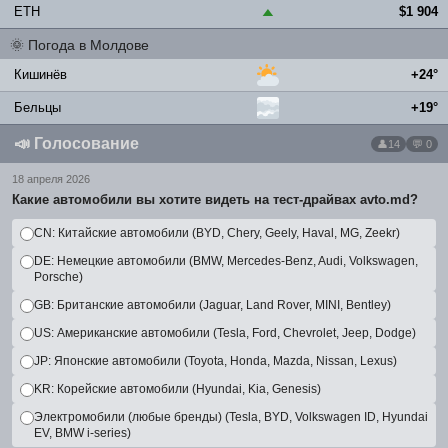
ETH
$1 904
▲
🌞
Погода в Молдове
Кишинёв
+24°
Бельцы
+19°
📣
Голосование
14
💬 0
18 апреля 2026
Какие автомобили вы хотите видеть на тест-драйвах avto.md?
CN: Китайские автомобили (BYD, Chery, Geely, Haval, MG, Zeekr)
DE: Немецкие автомобили (BMW, Mercedes-Benz, Audi, Volkswagen,
Porsche)
GB: Британские автомобили (Jaguar, Land Rover, MINI, Bentley)
US: Американские автомобили (Tesla, Ford, Chevrolet, Jeep, Dodge)
JP: Японские автомобили (Toyota, Honda, Mazda, Nissan, Lexus)
KR: Корейские автомобили (Hyundai, Kia, Genesis)
Электромобили (любые бренды) (Tesla, BYD, Volkswagen ID, Hyundai
EV, BMW i-series)