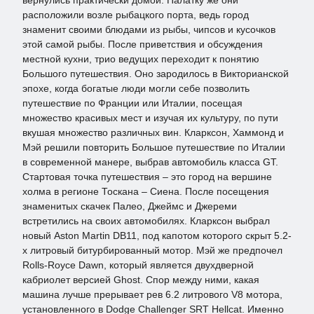
вернулись практически домой. Палатку же они
расположили возле рыбацкого порта, ведь город
знаменит своими блюдами из рыбы, чипсов и кусочков
этой самой рыбы. После приветствия и обсуждения
местной кухни, трио ведущих переходит к понятию
Большого путешествия. Оно зародилось в Викторианской
эпохе, когда богатые люди могли себе позволить
путешествие по Франции или Италии, посещая
множество красивых мест и изучая их культуру, по пути
вкушая множество различных вин. Кларксон, Хаммонд и
Мэй решили повторить Большое путешествие по Италии
в современной манере, выбрав автомобиль класса GT.
Стартовая точка путешествия – это город на вершине
холма в регионе Тоскана – Сиена. После посещения
знаменитых скачек Палео, Джеймс и Джереми
встретились на своих автомобилях. Кларксон выбрал
новый Aston Martin DB11, под капотом которого скрыт 5.2-
х литровый битурбированный мотор. Мэй же предпочел
Rolls-Royce Dawn, который является двухдверной
кабриолет версией Ghost. Спор между ними, какая
машина лучше прерывает рев 6.2 литрового V8 мотора,
установленного в Dodge Challenger SRT Hellcat. Именно