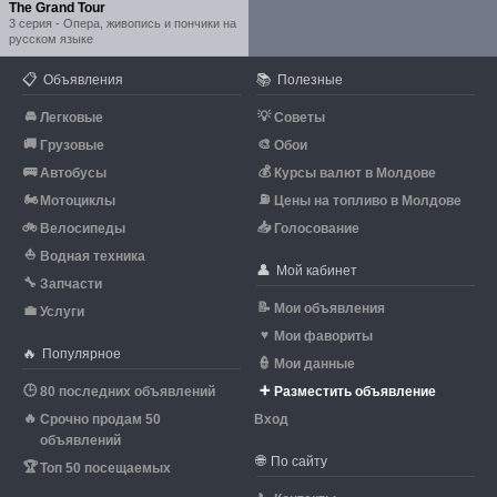
The Grand Tour
3 серия - Опера, живопись и пончики на
русском языке
📋
📚
Объявления
Полезные
🚘
💡
Легковые
Советы
🚚
🎨
Грузовые
Обои
🚌
💰
Автобусы
Курсы валют в Молдове
🏍
⛽
Мотоциклы
Цены на топливо в Молдове
🚲
📥
Велосипеды
Голосование
⛵
Водная техника
👤
Мой кабинет
🔧
Запчасти
📝
Мои объявления
💼
Услуги
♥
Мои фавориты
🔥
Популярное
👮
Мои данные
🕒
➕
80 последних объявлений
Разместить объявление
🔥
Срочно продам 50
Вход
объявлений
🌐
По сайту
🏆
Топ 50 посещаемых